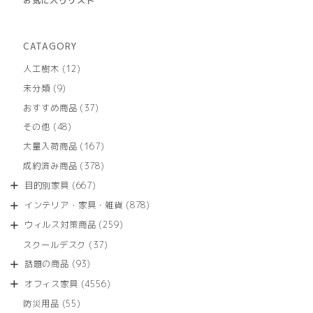
お気に入りリスト
CATAGORY
12
人工樹木
12
個
9
未分類
9
の
個
商
37
おすすめ商品
37
の
品
個
商
48
その他
48
の
品
個
商
167
大量入荷商品
167
の
品
個
商
378
成約済み商品
378
の
品
個
商
667
目的別家具
667
の
品
個
商
878
インテリア・家具・雑貨
878
の
品
個
商
259
ウィルス対策商品
259
の
品
個
商
37
スクールデスク
37
の
品
個
商
93
話題の商品
93
の
品
個
商
4556
オフィス家具
4556
の
品
個
商
55
防災用品
55
の