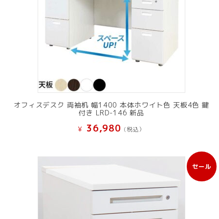
オフィスデスク 両袖机 幅1400 本体ホワイト色 天板4色 鍵
付き LRD-146 新品
36,980
¥
(税込）
セール
販
売
中
の
商
品