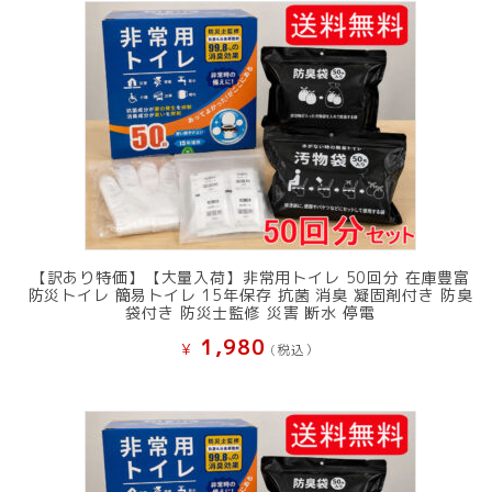
で
¥ 11,801
し
で
た。
す。
【訳あり特価】【大量入荷】非常用トイレ 50回分 在庫豊富
防災トイレ 簡易トイレ 15年保存 抗菌 消臭 凝固剤付き 防臭
袋付き 防災士監修 災害 断水 停電
1,980
¥
(税込）