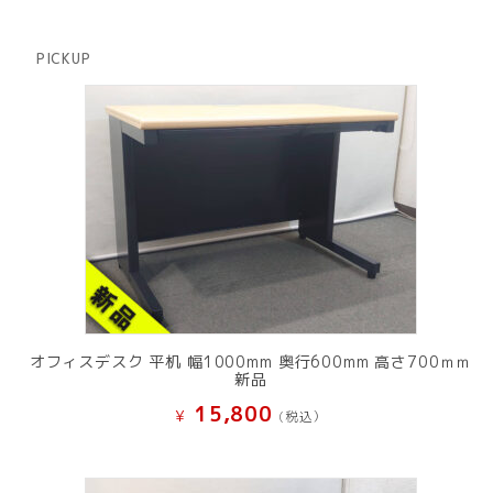
品
個
商
の
品
商
PICKUP
品
オフィスデスク 平机 幅1000mm 奥行600mm 高さ700ｍｍ
新品
15,800
¥
(税込）