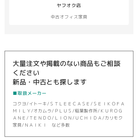
ヤフオク店
中古オフィス家具
大量注文や掲載のない商品もご相談
ください
新品・中古とも探します
■取扱メーカー
コクヨ/イトーキ/ＳＴＬＥＥＣＡＳＥ/ＳＥＩＫＯＦＡ
ＭＩＬＹ/オカムラ/ＰＬＵＳ/稲葉製作所/ＫＵＲＯＧ
ＡＮＥ/ＴＥＮＤＯ/ＬＩＯＮ/ＵＣＨＩＤＡ/カリモク
家具/ＮＡＩＫＩ など多数