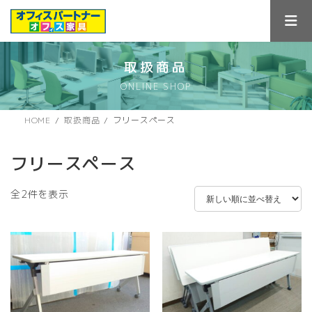
コ
ナ
ン
ビ
テ
ゲ
ン
ー
ツ
シ
取扱商品
へ
ョ
ONLINE SHOP
ス
ン
キ
に
ッ
移
HOME
取扱商品
フリースペース
プ
動
フリースペース
新
全2件を表示
し
い
順