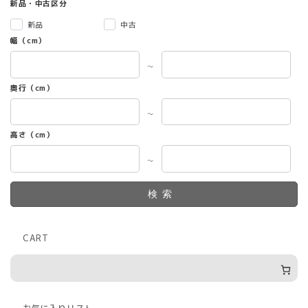
新品・中古区分
新品
中古
幅（cm）
～
奥行（cm）
～
高さ（cm）
～
検索
CART