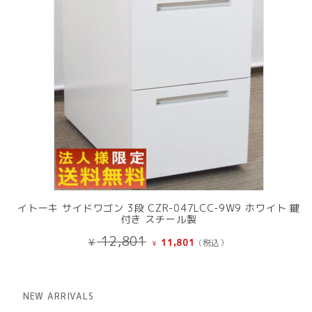
イトーキ サイドワゴン 3段 CZR-047LCC-9W9 ホワイト 鍵
付き スチール製
元
現
12,801
¥
11,801
(税込）
¥
の
在
価
の
格
価
は
格
NEW ARRIVALS
¥ 12,801
は