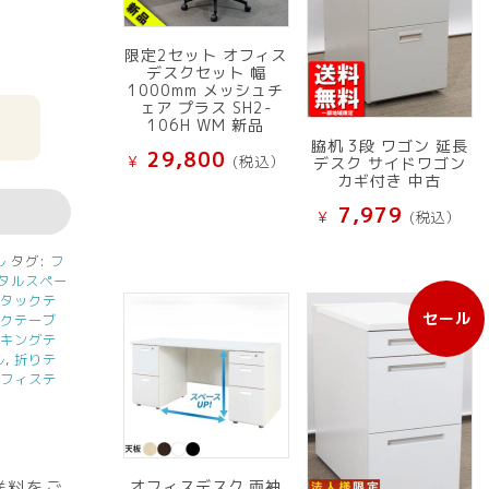
限定2セット オフィス
デスクセット 幅
1000mm メッシュチ
ェア プラス SH2-
106H WM 新品
脇机 3段 ワゴン 延長
29,800
¥
(税込）
デスク サイドワゴン
カギ付き 中古
7,979
¥
(税込）
ル
タグ:
フ
タルスペー
スタックテ
セール
ックテーブ
販
ッキングテ
売
ル
,
折りテ
中
オフィステ
の
商
品
送料をご
オフィスデスク 両袖