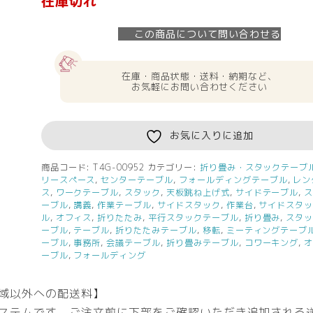
在庫切れ
この商品について問い合わせる
在庫・商品状態・送料・納期など、
お気軽にお問い合わせください
お気に入りに追加
商品コード:
T4G-00952
カテゴリー:
折り畳み・スタックテーブ
リースペース
,
センターテーブル
,
フォールディングテーブル
,
レン
ス
,
ワークテーブル
,
スタック
,
天板跳ね上げ式
,
サイドテーブル
,
ーブル
,
講義
,
作業テーブル
,
サイドスタック
,
作業台
,
サイドスタ
ル
,
オフィス
,
折りたたみ
,
平行スタックテーブル
,
折り畳み
,
スタ
ーブル
,
テーブル
,
折りたたみテーブル
,
移転
,
ミーティングテーブ
ーブル
,
事務所
,
会議テーブル
,
折り畳みテーブル
,
コワーキング
,
ーブル
,
フォールディング
域以外への配送料】
ステムです。ご注文前に下部をご確認いただき追加される