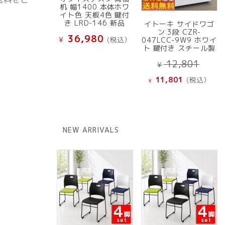
机 幅1400 本体ホワ
イト色 天板4色 鍵付
き LRD-146 新品
イトーキ サイドワゴ
ン 3段 CZR-
36,980
¥
(税込）
047LCC-9W9 ホワイ
ト 鍵付き スチール製
元
12,801
¥
の
現
11,801
(税込）
¥
価
在
格
の
は
価
¥ 12
格
NEW ARRIVALS
で
は
し
¥ 11,801
た。
で
す。