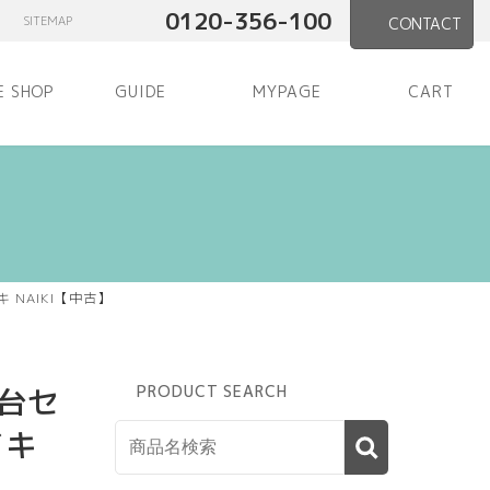
0120-356-100
SITEMAP
CONTACT
E SHOP
GUIDE
MYPAGE
CART
NAIKI【中古】
台セ
PRODUCT SEARCH
イキ