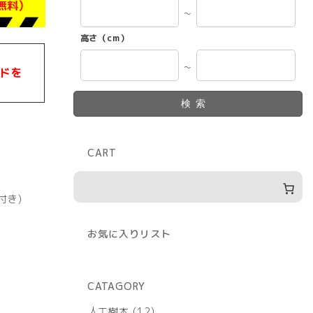
～
高さ（cm）
～
ドを
検索
CART
付き)
お気に入りリスト
CATAGORY
12
人工樹木
12