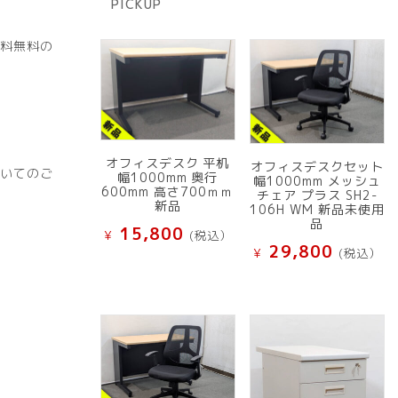
PICKUP
品
料無料の
オフィスデスク 平机
オフィスデスクセット
いてのご
幅1000mm 奥行
幅1000mm メッシュ
600mm 高さ700ｍｍ
チェア プラス SH2-
新品
106H WM 新品未使用
品
15,800
¥
(税込）
29,800
¥
(税込）