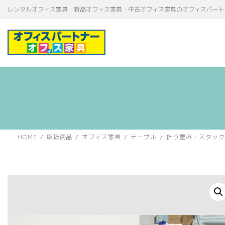
コ
ナ
レンタルオフィス家具・新品オフィス家具・中古オフィス家具のオフィスパート
ン
ビ
テ
ゲ
ン
ー
ツ
シ
へ
ョ
ス
ン
キ
に
ッ
移
プ
動
HOME
取扱商品
オフィス家具
テーブル
折り畳み・スタック