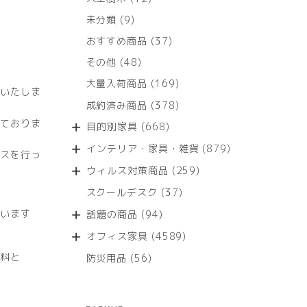
個
9
未分類
9
の
個
商
37
おすすめ商品
37
の
品
個
商
48
その他
48
の
品
個
商
169
大量入荷商品
169
の
いたしま
品
個
商
378
成約済み商品
378
の
品
個
ておりま
商
668
目的別家具
668
の
品
個
商
879
インテリア・家具・雑貨
879
の
スを行っ
品
個
商
259
ウィルス対策商品
259
の
品
個
商
37
スクールデスク
37
の
品
個
商
94
います
話題の商品
94
の
品
個
商
4589
オフィス家具
4589
の
品
個
商
料と
56
防災用品
56
の
品
個
商
の
品
商