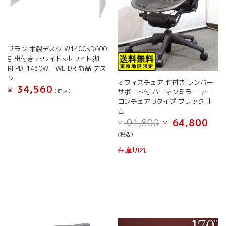
プラン 木製デスク W1400×D600
引出付き ホワイト×ホワイト脚
RFPD-1460WH-WL-DR 新品 デス
ク
オフィスチェア 肘付き ランバー
34,560
¥
サポート付 ハーマンミラー アー
(税込）
ロンチェア Bタイプ ブラック 中
古
元
現
91,800
64,800
¥
¥
の
在
(税込）
価
の
こ
格
価
在庫切れ
の
は
格
¥ 91,800
は
商
で
¥ 64,
品
し
で
に
た。
す。
は
複
数