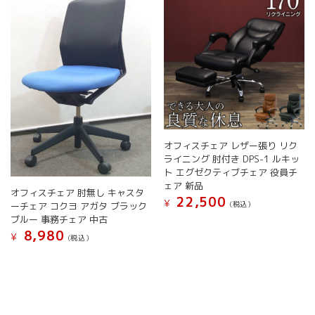
の
バ
リ
エ
ー
シ
ョ
ン
が
あ
り
オフィスチェア レザー張り リク
ま
ライニング 肘付き DPS-1 ルキッ
す。
ト エグゼクティブチェア 役員チ
オ
ェア 新品
オフィスチェア 肘無し キャスタ
プ
22,500
¥
(税込）
ーチェア コクヨ アガタ ブラック
シ
ブルー 事務チェア 中古
こ
ョ
8,980
の
¥
(税込）
ン
商
は
こ
品
商
の
に
品
商
は
ペ
品
複
ー
に