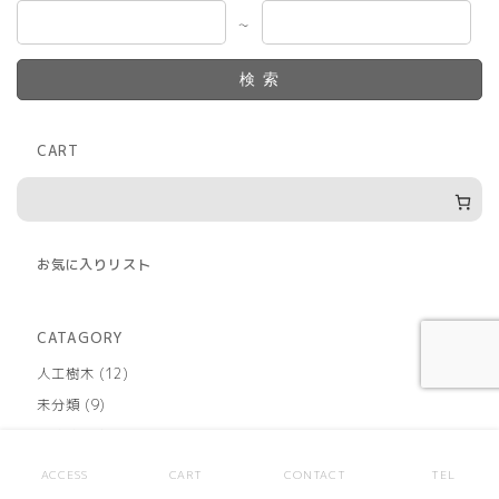
～
検索
CART
お気に入りリスト
CATAGORY
12
人工樹木
12
個
9
未分類
9
の
個
商
37
おすすめ商品
37
の
品
個
商
48
その他
48
の
ACCESS
CART
CONTACT
TEL
品
個
商
169
大量入荷商品
169