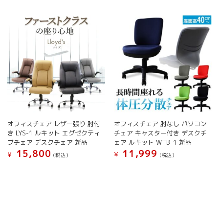
数
ジ
は
の
か
複
バ
ら
数
リ
選
の
エ
択
バ
ー
で
リ
シ
き
エ
ョ
ま
ー
ン
す
シ
が
ョ
あ
ン
り
が
ま
オフィスチェア レザー張り 肘付
オフィスチェア 肘なし パソコン
あ
す。
き LYS-1 ルキット エグゼクティ
チェア キャスター付き デスクチ
り
オ
ブチェア デスクチェア 新品
ェア ルキット WTB-1 新品
ま
プ
15,800
11,999
す。
¥
¥
(税込）
(税込）
シ
オ
こ
こ
ョ
プ
の
の
ン
シ
商
商
は
ョ
品
品
商
ン
に
に
品
は
は
は
ペ