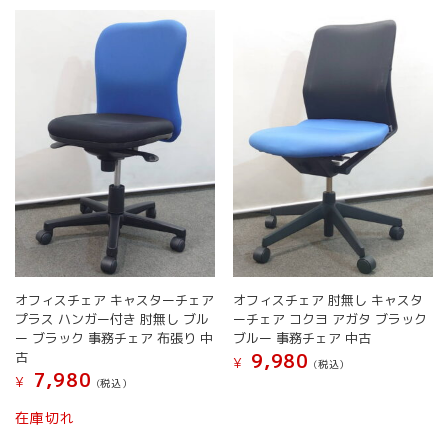
商
複
複
ー
品
数
数
ジ
ペ
の
の
か
ー
バ
バ
ら
ジ
リ
リ
選
か
エ
エ
択
ら
ー
ー
で
選
シ
シ
き
択
ョ
ョ
ま
で
ン
ン
す
き
が
が
ま
あ
あ
す
り
り
ま
ま
す。
す。
オフィスチェア キャスターチェア
オフィスチェア 肘無し キャスタ
オ
オ
プラス ハンガー付き 肘無し ブル
ーチェア コクヨ アガタ ブラック
プ
プ
ー ブラック 事務チェア 布張り 中
ブルー 事務チェア 中古
シ
シ
古
9,980
¥
(税込）
ョ
ョ
7,980
¥
(税込）
こ
ン
ン
こ
の
は
は
在庫切れ
の
商
商
商