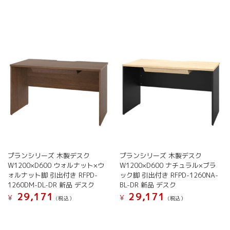
ン
ン
は
は
商
商
品
品
ペ
ペ
ー
ー
ジ
ジ
か
か
ら
ら
選
選
択
択
で
で
き
き
ま
ま
す
す
プランシリーズ 木製デスク
プランシリーズ 木製デスク
W1200×D600 ウォルナット×ウ
W1200×D600 ナチュラル×ブラ
ォルナット脚 引出付き RFPD-
ック脚 引出付き RFPD-1260NA-
1260DM-DL-DR 新品 デスク
BL-DR 新品 デスク
29,171
29,171
¥
¥
(税込）
(税込）