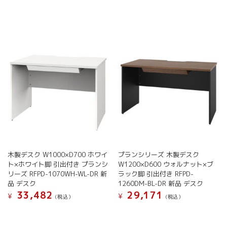
商
商
ン
ン
品
品
は
は
に
に
商
商
は
は
品
品
複
複
ペ
ペ
数
数
ー
ー
の
の
ジ
ジ
バ
バ
か
か
リ
リ
ら
ら
エ
エ
選
選
ー
ー
択
択
シ
シ
で
で
ョ
ョ
き
き
ン
ン
ま
ま
が
が
す
す
木製デスク W1000×D700 ホワイ
プランシリーズ 木製デスク
あ
あ
ト×ホワイト脚 引出付き プランシ
W1200×D600 ウォルナット×ブ
り
り
リーズ RFPD-1070WH-WL-DR 新
ラック脚 引出付き RFPD-
ま
ま
品 デスク
1260DM-BL-DR 新品 デスク
す。
す。
33,482
29,171
オ
オ
¥
¥
(税込）
(税込）
プ
プ
シ
シ
ョ
ョ