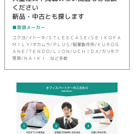
ください
新品・中古とも探します
■取扱メーカー
コクヨ/イトーキ/ＳＴＬＥＥＣＡＳＥ/ＳＥＩＫＯＦＡ
ＭＩＬＹ/オカムラ/ＰＬＵＳ/稲葉製作所/ＫＵＲＯＧ
ＡＮＥ/ＴＥＮＤＯ/ＬＩＯＮ/ＵＣＨＩＤＡ/カリモク
家具/ＮＡＩＫＩ など多数