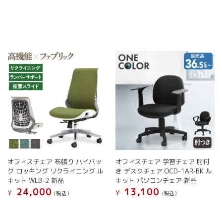
商
品
品
品
品
に
ペ
ペ
に
は
ー
ー
は
複
ジ
ジ
複
数
か
か
数
の
ら
ら
の
バ
選
選
バ
リ
択
択
リ
エ
で
で
エ
ー
き
き
ー
シ
ま
ま
シ
ョ
す
す
ョ
ン
ン
が
が
あ
あ
り
り
ま
オフィスチェア 布張り ハイバッ
オフィスチェア 学習チェア 肘付
ま
す。
ク ロッキング リクライニング ル
き デスクチェア OCD-1AR-BK ル
す。
オ
キット WLB-2 新品
キット パソコンチェア 新品
オ
プ
24,000
13,100
¥
¥
(税込）
(税込）
プ
シ
こ
こ
シ
ョ
の
の
ョ
ン