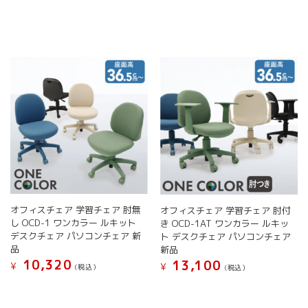
商
商
ン
は
品
品
は
商
に
に
商
品
は
は
品
ペ
複
複
ペ
ー
数
数
ー
ジ
の
の
ジ
か
バ
バ
か
ら
リ
リ
ら
選
エ
エ
選
択
ー
ー
択
で
シ
シ
で
き
ョ
ョ
き
ま
ン
ン
ま
す
が
が
す
オフィスチェア 学習チェア 肘無
オフィスチェア 学習チェア 肘付
あ
あ
し OCD-1 ワンカラー ルキット
き OCD-1AT ワンカラー ルキッ
り
り
デスクチェア パソコンチェア 新
ト デスクチェア パソコンチェア
ま
ま
品
新品
す。
す。
10,320
13,100
¥
オ
オ
¥
(税込）
(税込）
プ
プ
こ
こ
シ
シ
の
の
ョ
ョ