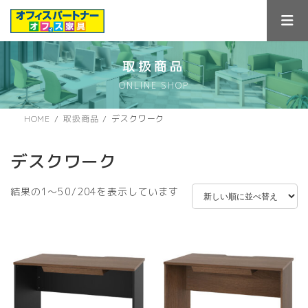
コ
ナ
ン
ビ
テ
ゲ
ン
ー
ツ
シ
取扱商品
へ
ョ
ONLINE SHOP
ス
ン
キ
に
ッ
移
HOME
取扱商品
デスクワーク
プ
動
デスクワーク
新
結果の1～50/204を表示しています
し
い
順