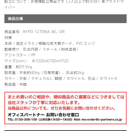
組立について：お客様組立商品です（2人以上で約30分）要プラスドラ
イバー
商品仕様
商品番号：RFPD-1270NA-WL-DR
材質
本体 / 低圧メラミン樹脂化粧木質ボード、PVCエッジ
配線受け・引出内部 / スチール（粉体塗装）
アジャスター / PP
サイズ(mm)： W1200×D700×H720
重量：約33.5kg
耐荷重：天板約40kg（均等荷重）、引出約2kg
カラー：天板 / ナチュラルI、脚部 / ホワイトA、引出 / ホワイトA
製造国：中国