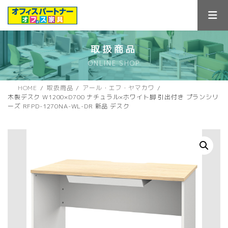
コ
ナ
ン
ビ
テ
ゲ
ン
ー
ツ
シ
取扱商品
へ
ョ
ONLINE SHOP
ス
ン
キ
に
ッ
移
HOME
取扱商品
アール・エフ・ヤマカワ
プ
動
木製デスク W1200×D700 ナチュラル×ホワイト脚 引出付き プランシリ
ーズ RFPD-1270NA-WL-DR 新品 デスク