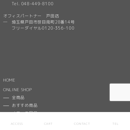
Tel. 048-449-8100
オフィスパートナー 戸田店
─ 埼玉県戸田市笹目南町28番14号
フリーダイヤル0120-356-100
HOME
ONLINE SHOP
全商品
おすすめ商品
オフィス家具
インテリア・家具・雑貨
ACCESS
CART
CONTACT
TEL