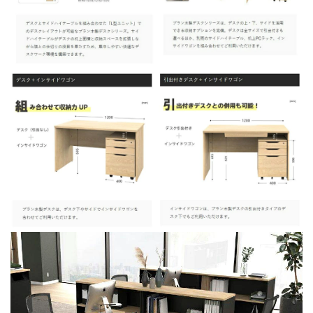
ズ
RFPD-
1270NA-
WL-
DR
新
品
デ
ス
ク
個