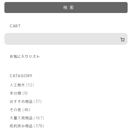
検索
CART
お気に入りリスト
CATAGORY
12
人工樹木
12
個
9
未分類
9
の
個
商
37
おすすめ商品
37
の
品
個
商
48
その他
48
の
品
個
商
167
大量入荷商品
167
の
品
個
商
378
成約済み商品
378
の
品
個