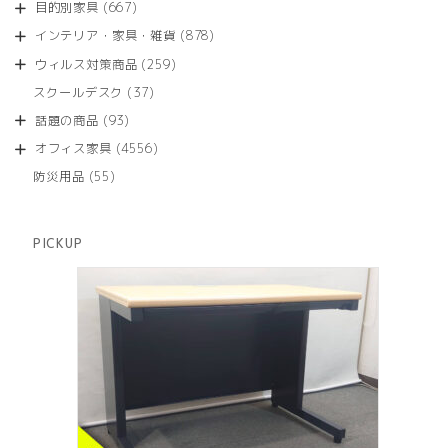
商
667
目的別家具
667
の
品
個
商
878
インテリア・家具・雑貨
878
の
品
個
商
259
ウィルス対策商品
259
の
品
個
商
37
スクールデスク
37
の
品
個
商
93
話題の商品
93
の
品
個
商
4556
オフィス家具
4556
の
品
個
商
55
防災用品
55
の
品
個
商
の
品
商
PICKUP
品