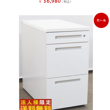
36,980
¥
(税込）
セール
販
売
中
の
商
品