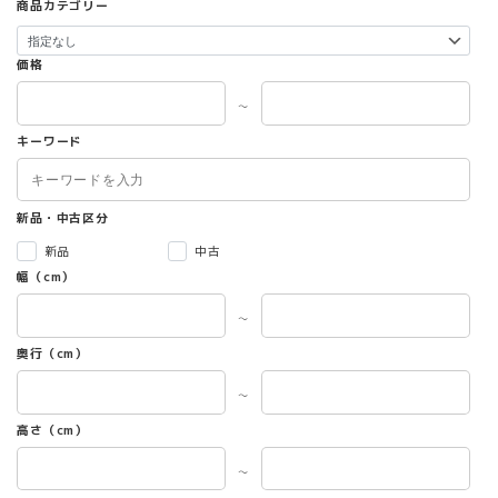
商品カテゴリー
価格
～
キーワード
新品・中古区分
新品
中古
幅（cm）
～
奥行（cm）
～
高さ（cm）
～