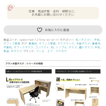
W1200×D700
ナ
在庫・商品状態・送料・納期など、
チ
お気軽にお問い合わせください
ュ
ラ
ル
お気に入りに追加
×
ホ
商品コード:
opdskrfpd-1270na-wl-dr-rf
カテゴリー:
机（デスク）
,
平机
,
ワ
オフィス家具
タグ:
事務机
,
オフィス家具
,
デスクワーク
,
木製デスク
,
事務所
,
イ
木製机
,
オフィスデスク
,
コンパクト
,
机
,
シンプル
,
デスク
,
個人デスク
,
平机
,
新品
,
平デスク
ブランド:
アール・エフ・ヤマカワ
ト
脚
引
出
付
き
プ
ラ
ン
シ
リ
ー