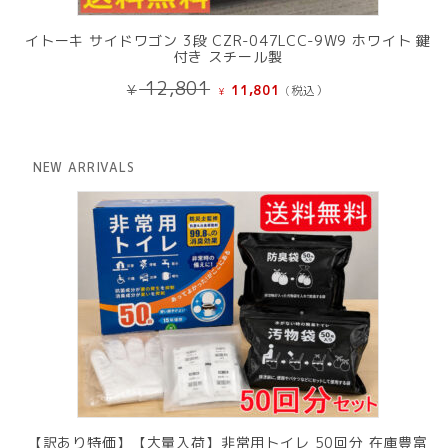
イトーキ サイドワゴン 3段 CZR-047LCC-9W9 ホワイト 鍵
付き スチール製
元
現
12,801
¥
11,801
(税込）
¥
の
在
価
の
格
価
は
格
NEW ARRIVALS
¥ 12,801
は
で
¥ 11,801
し
で
た。
す。
【訳あり特価】【大量入荷】非常用トイレ 50回分 在庫豊富