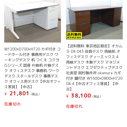
【送料無料 東京地区限定】オカム
W1200×D700×H720 カギ付き コ
ラ DX-043 役員デスク 両袖机 オ
ードホール付き 事務用デスク ワ
フィスデスク ディーエックス 4
ーキングデスク 机 つくえ コクヨ
両袖デスク 木製デスク マネジメ
iSシリーズ 国産 片袖机 片袖デス
ントデスク エグゼクティブデスク
ク オフィスデスク 事務机 ワーク
社長室 岡村製作所 okamura カギ
デスク スチールデスク 事務デス
付き 鍵付き W1600×D800×H720
ク オフィス用デスク【中古オフィ
DX-4【中古オフィス家具】【中
ス家具】【中古】
古】
21,801
¥
38,100
(税込）
¥
(税込）
在庫切れ
在庫切れ