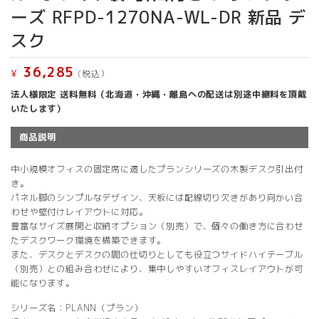
ーズ RFPD-1270NA-WL-DR 新品 デ
スク
36,285
¥
(税込）
法人様限定 送料無料（北海道・沖縄・離島への配送は別途中継料を頂戴
いたします）
商品説明
中小規模オフィスの固定席に適したプランシリーズの木製デスク引出付
き。
パネル脚のシンプルなデザイン、天板には配線切り欠きがあり向かい合
わせや壁付けレイアウトに対応。
豊富なサイズ展開と収納オプション（別売）で、個々の働き方に合わせ
たデスクワーク環境を構築できます。
また、デスクとデスクの間の仕切りとしても役立つサイドハイテーブル
（別売）との組み合わせにより、集中しやすいオフィスレイアウトが可
能になります。
シリーズ名：PLANN（プラン）