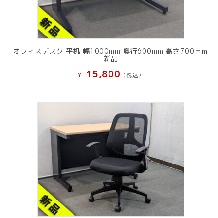
オフィスデスク 平机 幅1000mm 奥行600mm 高さ700ｍｍ
新品
15,800
¥
(税込）