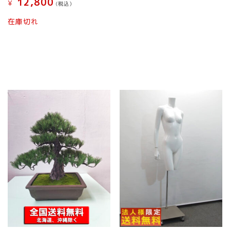
12,800
は
¥
(税込）
ン
商
は
在庫切れ
品
商
ペ
品
ー
ペ
ジ
ー
か
ジ
ら
か
選
ら
択
選
で
択
き
で
ま
き
す
ま
す