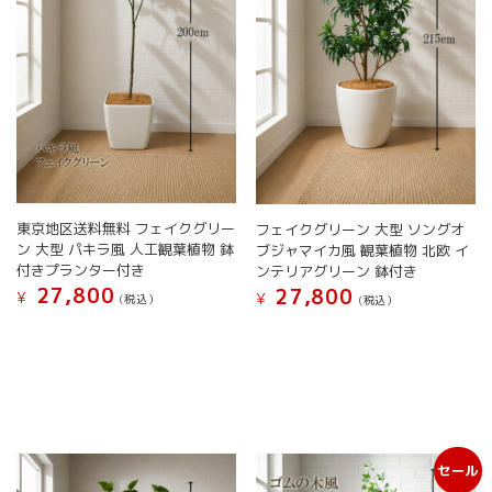
東京地区送料無料 フェイクグリー
フェイクグリーン 大型 ソングオ
ン 大型 パキラ風 人工観葉植物 鉢
ブジャマイカ風 観葉植物 北欧 イ
付きプランター付き
ンテリアグリーン 鉢付き
27,800
27,800
¥
¥
(税込）
(税込）
こ
こ
の
の
商
商
品
品
に
に
は
は
複
複
セール
数
数