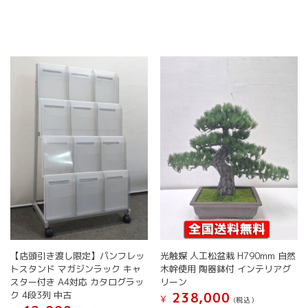
ー
ー
¥ 30,800
は
商
に
ジ
ジ
で
¥ 27,
品
は
か
し
で
か
に
複
た。
す。
ら
ら
は
数
選
選
複
の
択
択
数
バ
で
で
の
リ
き
き
バ
エ
ま
ま
リ
ー
す
す
エ
シ
ー
ョ
シ
ン
ョ
が
ン
あ
が
り
あ
ま
り
す。
ま
オ
す。
プ
【店頭引き渡し限定】パンフレッ
光触媒 人工松盆栽 H790mm 自然
オ
シ
トスタンド マガジンラック キャ
木幹使用 陶器鉢付 インテリアグ
プ
ョ
スター付き A4対応 カタログラッ
リーン
シ
ク 4段3列 中古
ン
238,000
¥
(税込）
ョ