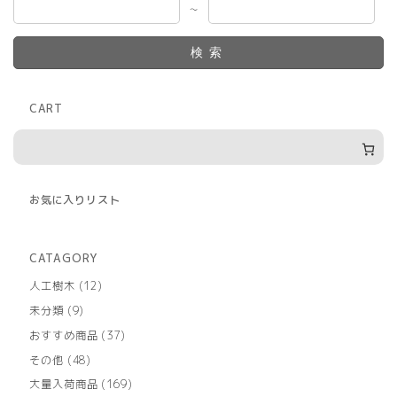
～
検索
CART
お気に入りリスト
CATAGORY
12
人工樹木
12
個
9
未分類
9
の
個
商
37
おすすめ商品
37
の
品
個
商
48
その他
48
の
品
個
商
169
大量入荷商品
169
の