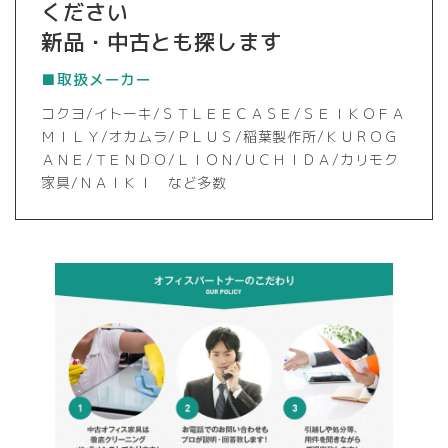
ください
新品・中古とも探します
■取扱メーカー
コクヨ/イトーキ/ＳＴＬＥＥＣＡＳＥ/ＳＥＩＫＯＦＡ
ＭＩＬＹ/オカムラ/ＰＬＵＳ/稲葉製作所/ＫＵＲＯＧ
ＡＮＥ/ＴＥＮＤＯ/ＬＩＯＮ/ＵＣＨＩＤＡ/カリモク
家具/ＮＡＩＫＩ など多数