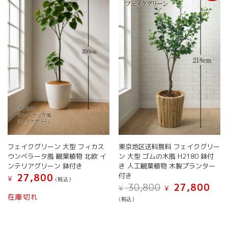
の
の
バ
バ
リ
リ
エ
エ
ー
ー
シ
シ
ョ
ョ
ン
ン
が
が
あ
あ
り
り
ま
ま
す。
す。
オ
オ
フェイクグリーン 大型 フィカス
東京地区送料無料 フェイクグリー
プ
プ
ウンベラータ風 観葉植物 北欧 イ
ン 大型 ゴムの木風 H2180 鉢付
シ
シ
ンテリアグリーン 鉢付き
き 人工観葉植物 木製プランター
ョ
ョ
付き
27,800
ン
ン
¥
(税込）
元
現
30,800
27,800
は
は
¥
¥
こ
の
在
在庫切れ
商
商
(税込）
の
価
の
品
品
こ
商
格
価
ペ
ペ
の
は
格
品