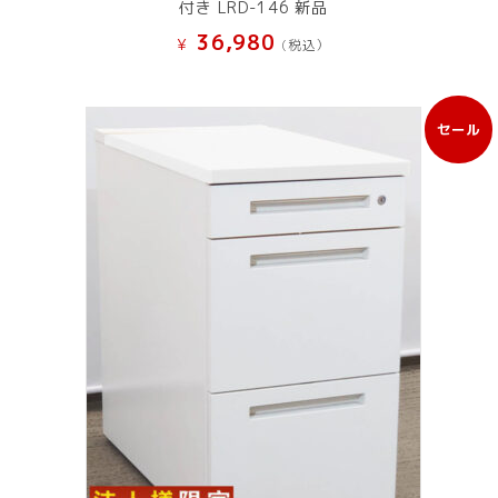
付き LRD-146 新品
36,980
¥
(税込）
セール
販
売
中
の
商
品