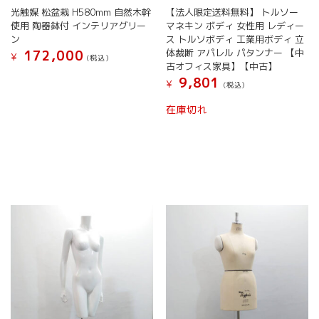
光触媒 松盆栽 H580mm 自然木幹
【法人限定送料無料】 トルソー
使用 陶器鉢付 インテリアグリー
マネキン ボディ 女性用 レディー
ン
ス トルソボディ 工業用ボディ 立
体裁断 アパレル パタンナー 【中
172,000
¥
(税込）
古オフィス家具】【中古】
9,801
¥
(税込）
在庫切れ