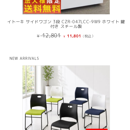
イトーキ サイドワゴン 3段 CZR-047LCC-9W9 ホワイト 鍵
付き スチール製
元
現
12,801
¥
11,801
(税込）
¥
の
在
価
の
格
価
は
格
NEW ARRIVALS
¥ 12,801
は
で
¥ 11,801
し
で
た。
す。