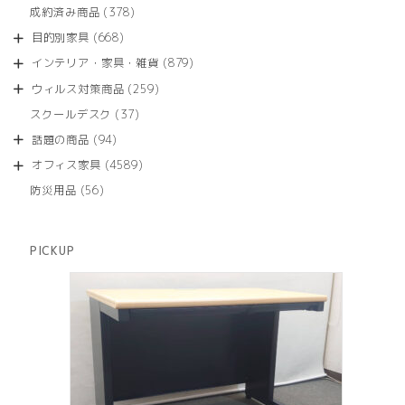
品
個
商
378
成約済み商品
378
の
品
個
商
668
目的別家具
668
の
品
個
商
879
インテリア・家具・雑貨
879
の
品
個
商
259
ウィルス対策商品
259
の
品
個
商
37
スクールデスク
37
の
品
個
商
94
話題の商品
94
の
品
個
商
4589
オフィス家具
4589
の
品
個
商
56
防災用品
56
の
品
個
商
の
品
商
PICKUP
品