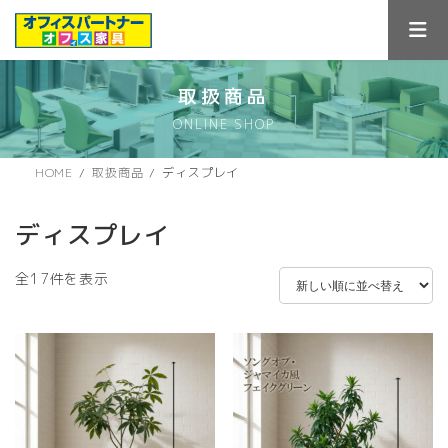
コ
ナ
ン
ビ
テ
ゲ
ン
ー
ツ
シ
取扱商品
へ
ョ
ONLINE SHOP
ス
ン
キ
に
ッ
移
HOME
取扱商品
ディスプレイ
プ
動
ディスプレイ
新
全17件を表示
し
い
順