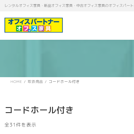
コ
ナ
レンタルオフィス家具・新品オフィス家具・中古オフィス家具のオフィスパート
ン
ビ
テ
ゲ
ン
ー
ツ
シ
へ
ョ
ス
ン
キ
に
ッ
移
プ
動
HOME
取扱商品
コードホール付き
コードホール付き
新
全31件を表示
し