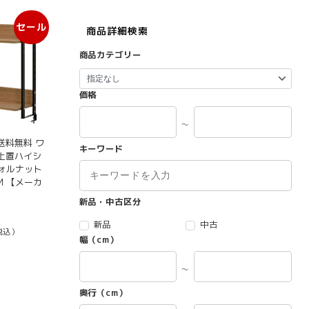
セール
商品詳細検索
商品カテゴリー
価格
～
送料無料 ワ
キーワード
上置ハイシ
ウォルナット
DM 【メーカ
新品・中古区分
元
の
新品
中古
税込）
価
幅（cm）
格
は
～
 13,649
で
奥行（cm）
し