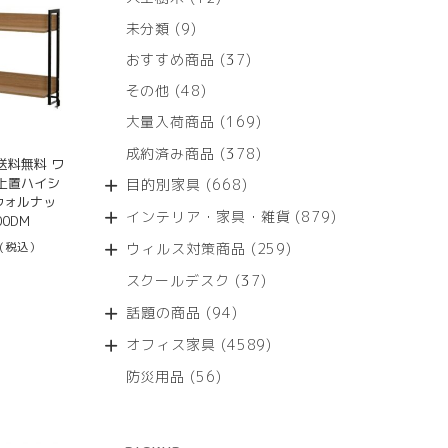
個
9
未分類
9
の
個
商
37
おすすめ商品
37
の
品
個
商
48
その他
48
の
品
個
商
169
大量入荷商品
169
の
品
個
商
378
成約済み商品
378
の
送料無料 ワ
品
個
商
上置ハイシ
668
目的別家具
668
の
品
 ウォルナッ
個
商
879
インテリア・家具・雑貨
879
00DM
の
品
個
商
259
(税込）
ウィルス対策商品
259
の
品
個
商
37
スクールデスク
37
の
品
個
商
94
話題の商品
94
の
品
個
商
4589
オフィス家具
4589
の
品
個
商
56
防災用品
56
の
品
個
商
の
品
商