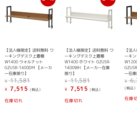
【法人様限定】送料無料 ワ
【法人様限定】送料無料 ワ
【法人
ーキングデスク上置棚
ーキングデスク上置棚
ーキン
W1400 ウォルナット
W1400 ホワイト GZUSR-
W12
GZUSR-1400DM 【メーカ
1400WH 【メーカー在庫
GZUS
ー在庫限り】
限り】
ー在庫
元
元
11,581
11,581
6,
¥
¥
¥
の
の
現
現
7,515
7,515
(税込
¥
¥
(税込）
(税込）
価
価
在
在
格
格
在庫
の
の
在庫切れ
在庫切れ
は
は
価
価
¥ 11,581
¥ 11,581
格
格
で
で
は
は
し
し
¥ 7,515
¥ 7,515
た。
た。
で
で
す。
す。