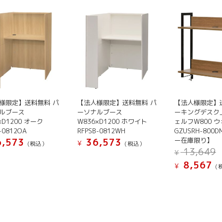
様限定】送料無料 パ
【法人様限定】送料無料 パ
【法人様限定】
ルブース
ーソナルブース
ーキングデスク
×D1200 オーク
W836×D1200 ホワイト
ェルフW800 
-0812OA
RFPSB-0812WH
GZUSRH-800
ー在庫限り】
,573
36,573
¥
(税込）
(税込）
13,649
¥
現
8,567
¥
(
在
の
価
¥
格
は