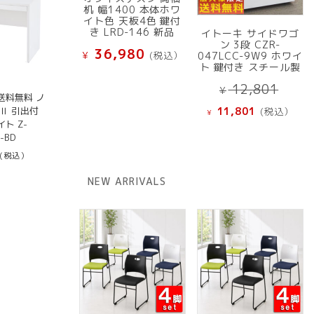
机 幅1400 本体ホワ
イト色 天板4色 鍵付
き LRD-146 新品
イトーキ サイドワゴ
ン 3段 CZR-
36,980
¥
(税込）
047LCC-9W9 ホワイ
ト 鍵付き スチール製
元
12,801
¥
送料無料 ノ
の
現
Ⅱ 引出付
11,801
(税込）
¥
価
在
イト Z-
格
の
-BD
は
価
(税込）
¥ 12
格
NEW ARRIVALS
で
は
し
¥ 11,801
た。
で
す。