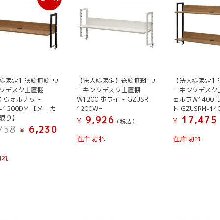
様限定】送料無料 ワ
【法人様限定】送料無料 ワ
【法人様限定】
グデスク上置棚
ーキングデスク上置棚
ーキングデスク
00 ウォルナット
W1200 ホワイト GZUSR-
ェルフW1400
R-1200DM 【メーカ
1200WH
ト GZUSRH-14
限り】
9,926
17,475
¥
¥
(税込）
元
現
758
6,230
¥
の
在
在庫切れ
在庫切れ
）
価
の
格
価
切れ
は
格
¥ 6,758
は
で
¥ 6,230
し
で
た。
す。