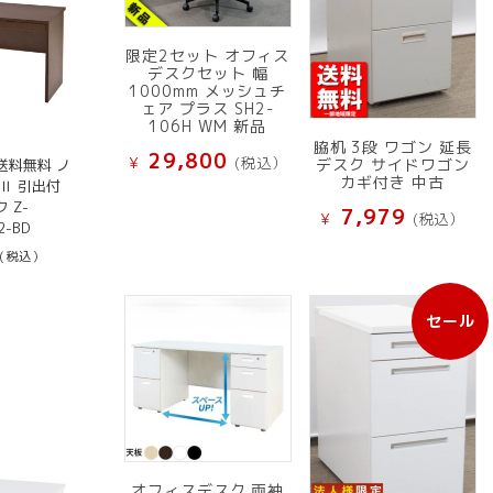
限定2セット オフィス
デスクセット 幅
1000mm メッシュチ
ェア プラス SH2-
106H WM 新品
脇机 3段 ワゴン 延長
29,800
¥
(税込）
デスク サイドワゴン
送料無料 ノ
カギ付き 中古
Ⅱ 引出付
 Z-
7,979
¥
(税込）
2-BD
(税込）
セール
販
売
中
の
商
品
オフィスデスク 両袖