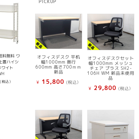
PICKUP
品
送料無料 ワ
オフィスデスク 平机
オフィスデスクセット
上置ハイシ
幅1000mm 奥行
幅1000mm メッシュ
600mm 高さ700ｍｍ
ホワイト
チェア プラス SH2-
新品
106H WM 新品未使用
WH
品
15,800
(税込）
¥
(税込）
29,800
¥
(税込）