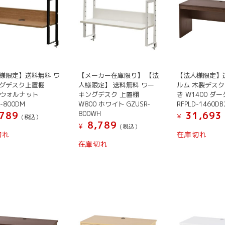
様限定】送料無料 ワ
【メーカー在庫限り】 【法
【法人様限定】
グデスク上置棚
人様限定】 送料無料 ワー
ルム 木製デスク
0 ウォルナット
キングデスク 上置棚
き W1400 ダーク
R-800DM
W800 ホワイト GZUSR-
RFPLD-1460DB
800WH
789
31,693
¥
(税込）
8,789
¥
(税込）
切れ
在庫切れ
在庫切れ