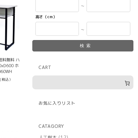
8,567
た。
～
。
高さ（cm）
～
検索
送料無料 ハ
xD600 ホ
CART
060WH
(税込）
お気に入りリスト
CATAGORY
12
人工樹木
12