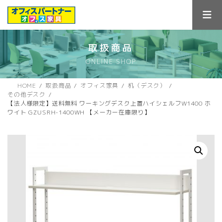
コ
ナ
ン
ビ
テ
ゲ
ン
ー
ツ
シ
取扱商品
へ
ョ
ONLINE SHOP
ス
ン
キ
に
ッ
移
HOME
取扱商品
オフィス家具
机（デスク）
プ
動
その他デスク
【法人様限定】送料無料 ワーキングデスク上置ハイシェルフW1400 ホ
ワイト GZUSRH-1400WH 【メーカー在庫限り】