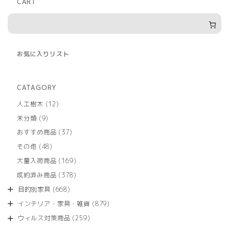
CART
お気に入りリスト
CATAGORY
12
人工樹木
12
個
9
未分類
9
の
個
商
37
おすすめ商品
37
の
品
個
商
48
その他
48
の
品
個
商
169
大量入荷商品
169
の
品
個
商
378
成約済み商品
378
の
品
個
商
668
目的別家具
668
の
品
個
商
879
インテリア・家具・雑貨
879
の
品
個
商
259
ウィルス対策商品
259
の
品
個