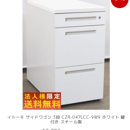
販
売
中
の
商
品
イトーキ サイドワゴン 3段 CZR-047LCC-9W9 ホワイト 鍵
付き スチール製
元
現