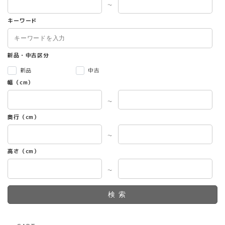
～
キーワード
新品・中古区分
新品
中古
幅（cm）
～
奥行（cm）
～
高さ（cm）
～
検索