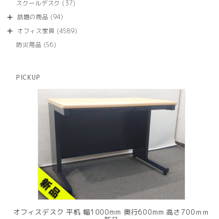
商
37
スクールデスク
37
の
品
個
商
94
話題の商品
94
の
品
個
商
4589
オフィス家具
4589
の
品
個
商
56
防災用品
56
の
品
個
商
の
品
商
PICKUP
品
オフィスデスク 平机 幅1000mm 奥行600mm 高さ700ｍｍ