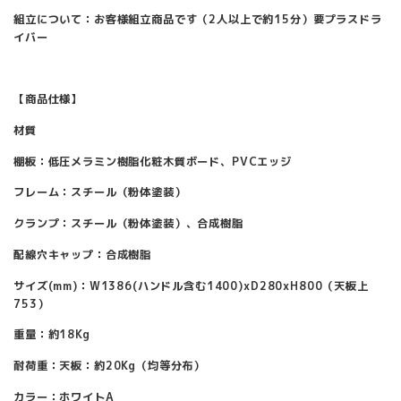
組立について：お客様組立商品です（2人以上で約15分）要プラスドラ
イバー
【商品仕様】
材質
棚板：低圧メラミン樹脂化粧木質ボード、PVCエッジ
フレーム：スチール（粉体塗装）
クランプ：スチール（粉体塗装）、合成樹脂
配線穴キャップ：合成樹脂
サイズ(mm)：W1386(ハンドル含む1400)xD280xH800（天板上
753）
重量：約18Kg
耐荷重：天板：約20Kg（均等分布）
カラー：ホワイトA