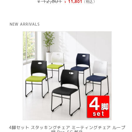
12,801
¥
11,801
(税込）
¥
の
在
価
の
格
価
は
格
NEW ARRIVALS
¥ 12,801
は
で
¥ 11,801
し
で
た。
す。
4脚セット スタッキングチェア ミーティングチェア ループ