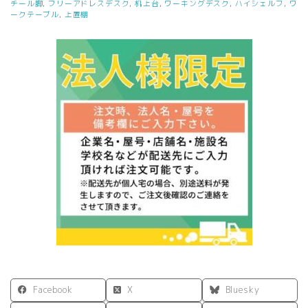
チール脚
,
フリーアドレスデスク
,
机上台
,
ワーキングデスク
,
ハイシェルフ
,
ワ
ス
ークテーブル
,
上置棚
ク
上
置
ハ
イ
シ
ェ
ル
フ
W1400
ホ
ワ
イ
ト
GZUSRH-
1400WH
【メ
ー
カ
ー
Facebook
X
Bluesky
在
庫