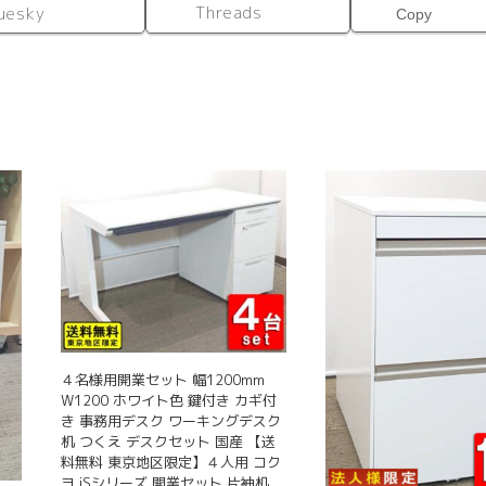
Threads
uesky
Copy
４名様用開業セット 幅1200mm
W1200 ホワイト色 鍵付き カギ付
き 事務用デスク ワーキングデスク
机 つくえ デスクセット 国産 【送
料無料 東京地区限定】４人用 コク
ヨ iSシリーズ 開業セット 片袖机