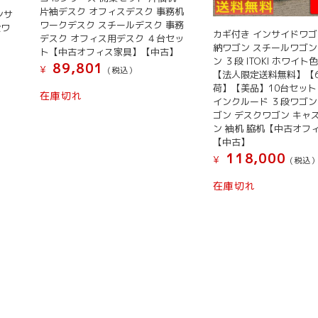
片袖デスク オフィスデスク 事務机
ンサ
ワークデスク スチールデスク 事務
段ワ
カギ付き インサイドワゴ
デスク オフィス用デスク ４台セッ
納ワゴン スチールワゴン
ト【中古オフィス家具】【中古】
ン ３段 ITOKI ホワイト色
89,801
¥
(税込）
【法人限定送料無料】【
荷】【美品】10台セット
在庫切れ
インクルード ３段ワゴン
ゴン デスクワゴン キャ
ン 袖机 脇机【中古オフ
【中古】
118,000
¥
(税込
在庫切れ