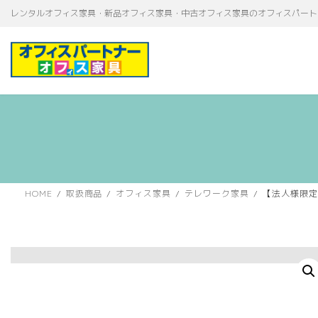
コ
ナ
レンタルオフィス家具・新品オフィス家具・中古オフィス家具のオフィスパート
ン
ビ
テ
ゲ
ン
ー
ツ
シ
へ
ョ
ス
ン
キ
に
ッ
移
プ
動
HOME
取扱商品
オフィス家具
テレワーク家具
【法人様限定】