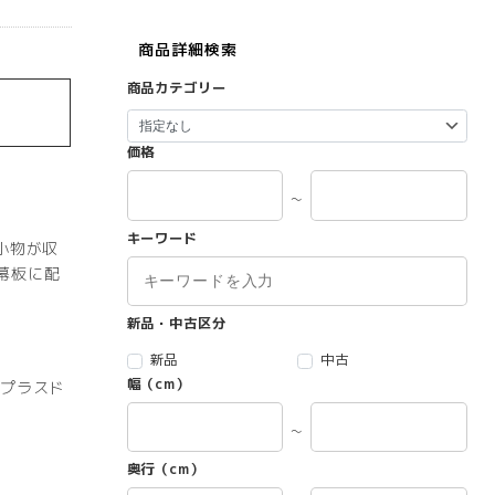
商品詳細検索
商品カテゴリー
価格
～
キーワード
小物が収
幕板に配
新品・中古区分
新品
中古
幅（cm）
要プラスド
～
奥行（cm）