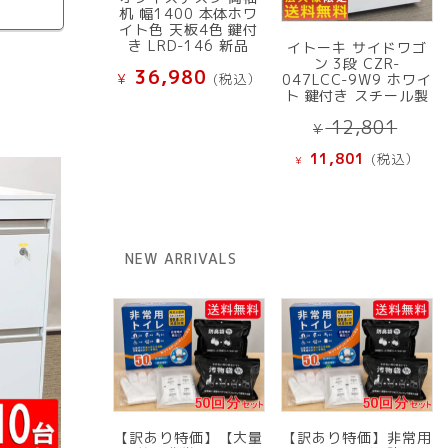
机 幅1400 本体ホワ
イト色 天板4色 鍵付
き LRD-146 新品
イトーキ サイドワゴ
ン 3段 CZR-
36,980
¥
(税込）
047LCC-9W9 ホワイ
ト 鍵付き スチール製
元
12,801
¥
の
現
11,801
(税込）
¥
価
在
格
の
は
価
¥ 12
格
NEW ARRIVALS
で
は
し
¥ 11,801
た。
で
す。
【訳あり特価】【大量
【訳あり特価】非常用