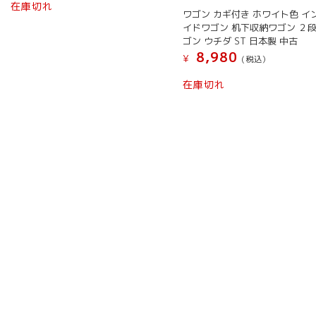
在庫切れ
ワゴン カギ付き ホワイト色 イ
イドワゴン 机下収納ワゴン ２
ゴン ウチダ ST 日本製 中古
8,980
¥
(税込）
こ
在庫切れ
の
商
品
に
は
複
数
の
バ
リ
エ
ー
シ
ョ