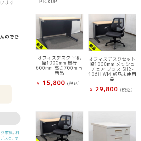
PICKUP
います
品
んのでご
オフィスデスク 平机
オフィスデスクセット
幅1000mm 奥行
幅1000mm メッシュ
600mm 高さ700ｍｍ
チェア プラス SH2-
新品
106H WM 新品未使用
品
15,800
¥
(税込）
29,800
¥
(税込）
ーク家具
,
机
他デスク
,
オ