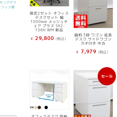
キングデス
オフィス用
限定2セット オフィス
デスクセット 幅
1000mm メッシュチ
ェア プラス SH2-
106H WM 新品
脇机 3段 ワゴン 延長
29,800
¥
(税込）
デスク サイドワゴン
カギ付き 中古
7,979
¥
(税込）
セール
販
売
中
の
商
品
オフィスデスク 両袖