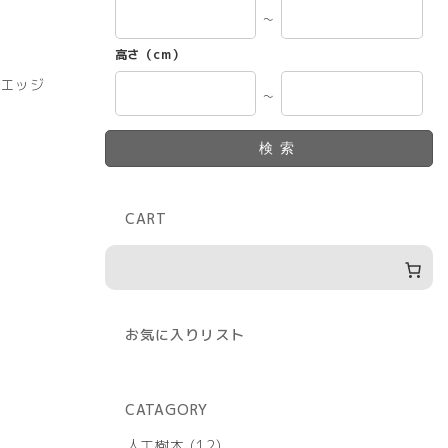
～
高さ（cm）
Cエッジ
～
検索
CART
お気に入りリスト
CATAGORY
12
人工樹木
12