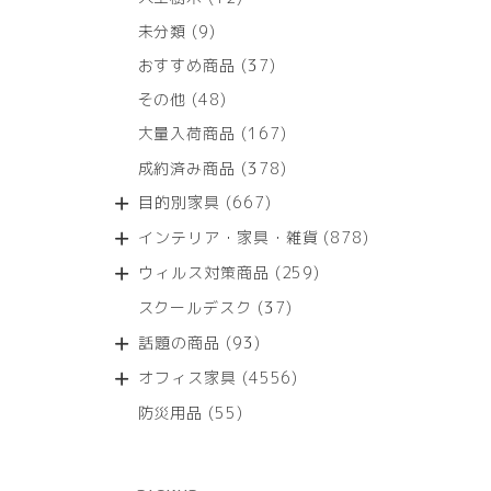
個
9
未分類
9
の
個
商
37
おすすめ商品
37
の
品
個
商
48
その他
48
の
品
個
商
167
大量入荷商品
167
の
品
個
商
378
成約済み商品
378
の
品
個
商
667
目的別家具
667
の
品
個
商
878
インテリア・家具・雑貨
878
の
品
個
商
259
ウィルス対策商品
259
の
品
個
商
37
スクールデスク
37
の
品
個
商
93
話題の商品
93
の
品
個
商
4556
オフィス家具
4556
の
品
個
商
55
防災用品
55
の
品
個
商
の
品
商