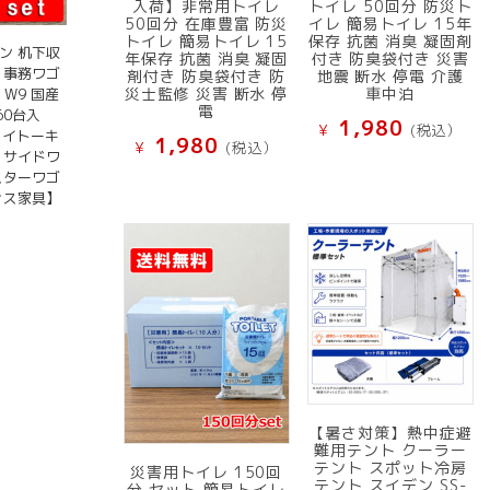
入荷】非常用トイレ
トイレ 50回分 防災ト
50回分 在庫豊富 防災
イレ 簡易トイレ 15年
トイレ 簡易トイレ 15
保存 抗菌 消臭 凝固剤
ン 机下収
年保存 抗菌 消臭 凝固
付き 防臭袋付き 災害
 事務ワゴ
剤付き 防臭袋付き 防
地震 断水 停電 介護
災士監修 災害 断水 停
車中泊
 W9 国産
電
60台入
1,980
¥
(税込）
 イトーキ
1,980
¥
(税込）
 サイドワ
スターワゴ
ィス家具】
）
【暑さ対策】熱中症避
難用テント クーラー
テント スポット冷房
災害用トイレ 150回
テント スイデン SS-
分 セット 簡易トイレ