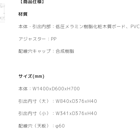
【商品仕様】
材質
本体・引出内部：低圧メラミン樹脂化粧木質ボード、PV
アジャスター：PP
配線穴キャップ：合成樹脂
サイズ(mm)
本体：W1400xD600xH700
引出内寸（大）：W840xD376xH40
引出内寸（小）：W341xD376xH40
配線穴（天板）：φ60