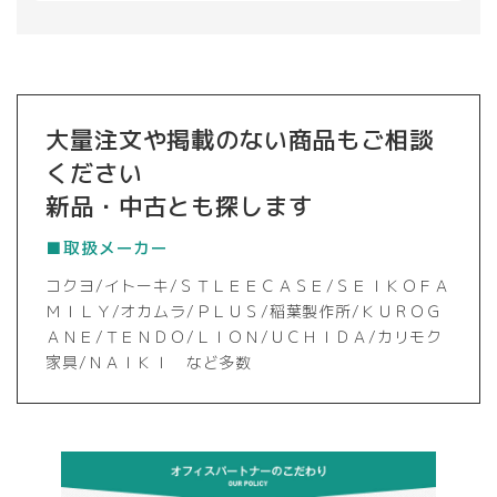
大量注文や掲載のない商品もご相談
ください
新品・中古とも探します
■取扱メーカー
コクヨ/イトーキ/ＳＴＬＥＥＣＡＳＥ/ＳＥＩＫＯＦＡ
ＭＩＬＹ/オカムラ/ＰＬＵＳ/稲葉製作所/ＫＵＲＯＧ
ＡＮＥ/ＴＥＮＤＯ/ＬＩＯＮ/ＵＣＨＩＤＡ/カリモク
家具/ＮＡＩＫＩ など多数