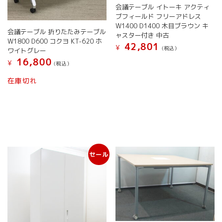
ン
択
会議テーブル イトーキ アクティ
が
が
で
ブフィールド フリーアドレス
あ
あ
き
W1400 D1400 木目ブラウン キ
り
り
ま
会議テーブル 折りたたみテーブル
ャスター付き 中古
ま
ま
す
W1800 D600 コクヨ KT-620 ホ
42,801
¥
す。
(税込）
す。
ワイトグレー
オ
オ
16,800
¥
(税込）
プ
プ
シ
シ
在庫切れ
ョ
ョ
ン
ン
は
は
商
商
品
品
ペ
ペ
ー
ー
セール
ジ
ジ
か
か
ら
ら
選
選
択
択
で
で
き
き