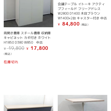
が
会議テーブル イトーキ アクティ
あ
ブフィールド フリーアドレス
り
W2800 D1400 木目ブラウン
ま
W1400×2台 キャスター付き 中古
す。
84,800
¥
オ
(税込）
プ
両開き書庫 スチール書庫 収納庫
シ
キャビネット カギ付き ホワイト
ョ
H1850 D380 W850 中古
ン
元
現
19,800
17,800
¥
¥
は
の
在
(税込）
商
価
の
品
格
価
在庫切れ
ペ
は
格
¥ 19,800
は
ー
で
¥ 17,800
ジ
し
で
か
た。
す。
ら
選
択
で
き
ま