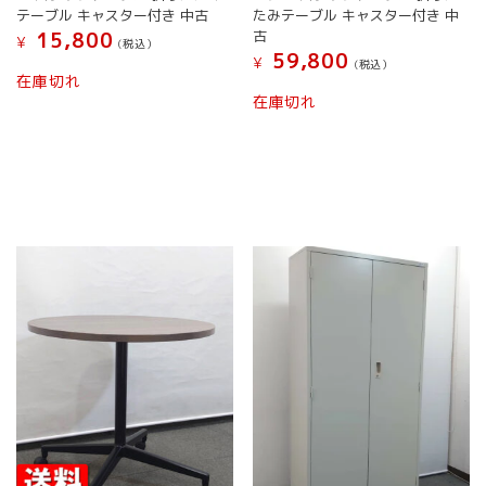
シ
テーブル キャスター付き 中古
たみテーブル キャスター付き 中
り
ョ
古
15,800
¥
ま
(税込）
ン
59,800
¥
す。
(税込）
は
こ
在庫切れ
オ
商
こ
の
在庫切れ
プ
品
の
商
シ
ペ
商
品
ョ
ー
品
に
ン
ジ
に
は
は
か
は
複
商
ら
複
数
品
選
数
の
ペ
択
の
バ
ー
で
バ
リ
ジ
き
リ
エ
か
ま
エ
ー
ら
す
ー
シ
選
シ
ョ
択
ョ
ン
で
ン
が
き
が
あ
ま
あ
り
す
り
ま