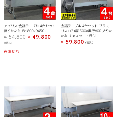
か
ら
選
択
で
アイリス 会議テーブル 4台セット
会議テーブル 4台セット プラス
き
折りたたみ W1800×D450 白
リネロ2 幅1500×奥行600 折りた
元
現
ま
たみ キャスター・棚付
54,800
49,800
¥
¥
の
在
す
59,800
¥
(税込）
(税込）
価
の
格
価
在庫切れ
は
格
¥ 54,800
は
で
¥ 49,800
し
で
た。
す。