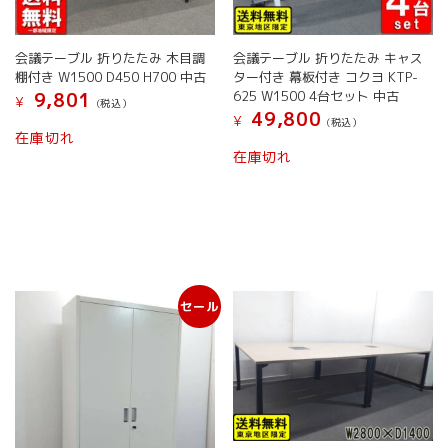
会議テーブル 折りたたみ 木目調
会議テーブル 折りたたみ キャス
棚付き W1500 D450 H700 中古
ター付き 幕板付き コクヨ KTP-
625 W1500 4台セット 中古
9,801
¥
(税込）
49,800
¥
(税込）
こ
在庫切れ
の
在庫切れ
商
品
に
は
複
数
の
セール
バ
リ
エ
ー
シ
ョ
ン