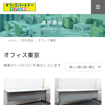
コ
ナ
ン
ビ
テ
ゲ
ン
ー
ツ
シ
取扱商品
へ
ョ
ONLINE SHOP
ス
ン
キ
に
ッ
移
HOME
取扱商品
オフィス東京
プ
動
オフィス東京
新
結果の1～50/517を表示しています
し
い
順