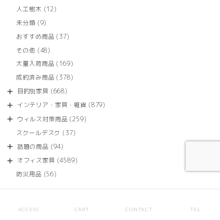
12
人工樹木
12
個
9
未分類
9
の
個
商
37
おすすめ商品
37
の
品
個
商
48
その他
48
の
品
個
商
169
大量入荷商品
169
の
品
個
商
378
成約済み商品
378
の
品
個
商
668
目的別家具
668
の
品
個
商
879
インテリア・家具・雑貨
879
の
品
個
商
259
ウィルス対策商品
259
の
品
個
商
37
スクールデスク
37
の
品
個
商
94
話題の商品
94
の
品
個
商
4589
オフィス家具
4589
の
品
個
商
56
防災用品
56
の
品
個
商
の
品
商
PICKUP
品
ACCESS
CART
CONTACT
TEL