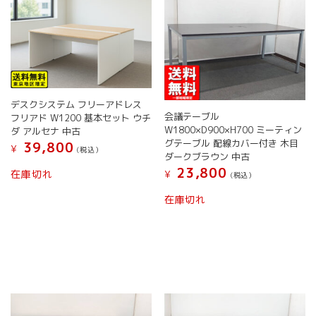
の
バ
リ
エ
ー
シ
ョ
デスクシステム フリーアドレス
ン
会議テーブル
フリアド W1200 基本セット ウチ
が
W1800×D900×H700 ミーティン
ダ アルセナ 中古
あ
グテーブル 配線カバー付き 木目
39,800
り
¥
(税込）
ダークブラウン 中古
ま
23,800
在庫切れ
¥
す。
(税込）
オ
こ
在庫切れ
プ
の
シ
商
ョ
品
ン
に
は
は
商
複
品
数
ペ
の