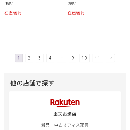
の
在
の
在
(税込）
(税込）
価
の
価
の
格
価
格
価
在庫切れ
在庫切れ
は
格
は
格
¥ 62,800
は
¥ 42,801
は
で
¥ 49,800
で
¥ 37,
し
で
し
で
た。
す。
た。
す。
1
2
3
4
…
9
10
11
→
他の店舗で探す
楽天市場店
新品・中古
オフィス家具