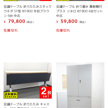
ョ
会議テーブル 折りたたみスタック
会議テーブル 折り畳み 幕板棚付
ン
ウチダ SY型 W1800 木目ブラウ
プラス リネロ W1800 4台セット
が
ン 6台 中古
中古
あ
79,800
59,800
り
¥
¥
(税込）
(税込）
ま
在庫切れ
在庫切れ
す。
オ
プ
シ
ョ
ン
は
商
品
ペ
ー
ジ
か
ら
選
択
会議テーブル 折りたたみ キャス