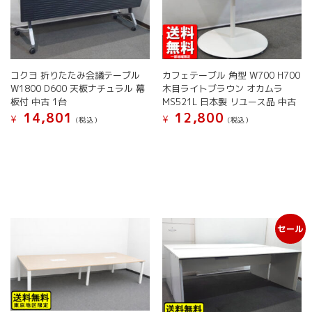
す
コクヨ 折りたたみ会議テーブル
カフェテーブル 角型 W700 H700
W1800 D600 天板ナチュラル 幕
木目ライトブラウン オカムラ
板付 中古 1台
MS521L 日本製 リユース品 中古
14,801
12,800
¥
¥
(税込）
(税込）
こ
の
商
品
に
は
複
セール
数
の
バ
リ
エ
ー