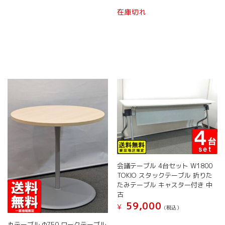
す。
す。
こ
在庫切れ
オ
オ
の
プ
プ
商
シ
シ
品
ョ
ョ
に
ン
ン
は
は
は
複
商
商
数
品
品
の
ペ
ペ
バ
ー
ー
リ
ジ
ジ
エ
か
か
ー
ら
ら
シ
選
選
ョ
択
択
ン
で
で
会議テーブル 4台セット W1800
が
き
き
TOKIO スタックテーブル 折りた
あ
ま
ま
たみテーブル キャスター付き 中
り
す
す
古
ま
59,000
す。
¥
(税込）
オ
こ
丸テーブル Φ750 ワークテーブル