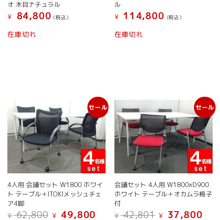
オ 木目ナチュラル
ル
84,800
114,800
¥
¥
(税込）
(税込）
在庫切れ
在庫切れ
セール
セール
4人用 会議セット W1800 ホワイ
会議セット 4人用 W1800×D900
ト テーブル＋ITOKIメッシュチェ
ホワイト テーブル＋オカムラ椅子
ア4脚
付
元
現
元
現
62,800
49,800
42,801
37,800
¥
¥
¥
¥