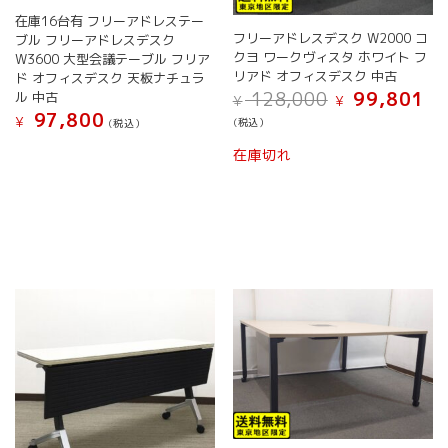
シ
在庫16台有 フリーアドレステー
ョ
フリーアドレスデスク W2000 コ
ブル フリーアドレスデスク
ン
クヨ ワークヴィスタ ホワイト フ
W3600 大型会議テーブル フリア
が
リアド オフィスデスク 中古
ド オフィスデスク 天板ナチュラ
あ
元
現
128,000
99,801
ル 中古
¥
¥
り
の
在
97,800
¥
(税込）
(税込）
ま
価
の
こ
格
価
こ
す。
在庫切れ
の
は
格
の
オ
¥ 128,000
は
商
商
プ
で
¥ 9
品
品
シ
し
で
に
に
ョ
た。
す
は
は
ン
複
複
は
数
数
商
の
の
品
バ
バ
ペ
リ
リ
ー
エ
エ
ジ
ー
ー
か
シ
シ
ら
ョ
ョ
選
ン