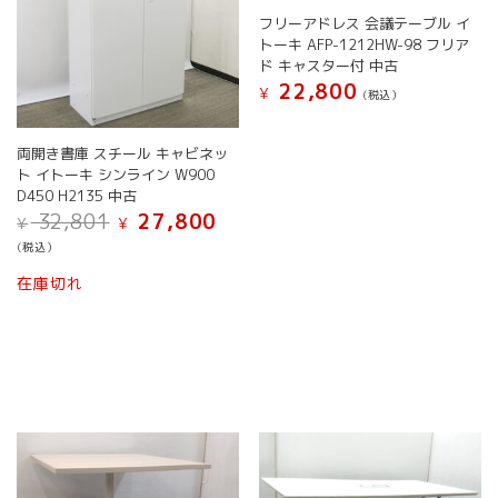
ま
ま
フリーアドレス 会議テーブル イ
す
す
トーキ AFP-1212HW-98 フリア
ド キャスター付 中古
22,800
¥
(税込）
両開き書庫 スチール キャビネッ
ト イトーキ シンライン W900
D450 H2135 中古
元
現
32,801
27,800
¥
¥
の
在
(税込）
価
の
格
価
在庫切れ
は
格
¥ 32,801
は
で
¥ 27,800
し
で
た。
す。