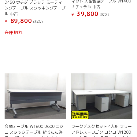
ィット 大型会議テーブル W1400
あ
D450 ウチダ プラッテ ミーティ
あ
き
ま
ナチュラル 中古
ングテーブル スタッキングテーブ
り
り
ま
す
39,800
ル 中古
ま
¥
ま
(税込）
す
89,800
す。
す。
¥
こ
(税込）
オ
オ
の
こ
在庫切れ
プ
プ
商
の
シ
シ
品
商
ョ
ョ
に
品
ン
ン
は
に
は
は
複
は
商
商
数
複
品
品
の
数
ペ
ペ
バ
の
ー
ー
リ
バ
ジ
ジ
エ
リ
か
か
ー
エ
ら
ら
シ
ー
選
選
ョ
シ
択
択
ン
ョ
で
で
が
ン
き
き
会議テーブル W1800 D600 コク
ワークデスクセット 4人用 フリー
あ
が
ま
ま
ヨ スタックテーブル 折りたたみ
アドレス＋ワゴン コクヨ W1200
り
あ
す
す