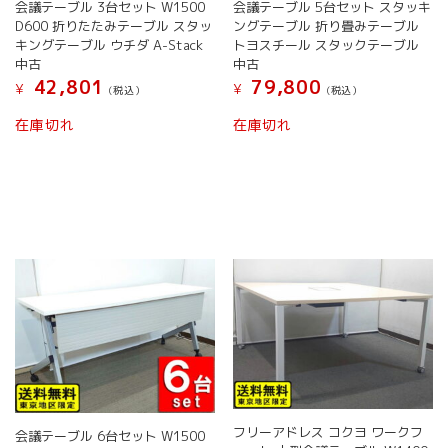
会議テーブル 5台セット スタッキ
会議テーブル 3台セット W1500
ン
が
ングテーブル 折り畳みテーブル
D600 折りたたみテーブル スタッ
が
あ
トヨスチール スタックテーブル
キングテーブル ウチダ A-Stack
あ
り
中古
中古
り
ま
79,800
42,801
¥
¥
(税込）
(税込）
ま
す。
こ
こ
す。
オ
在庫切れ
在庫切れ
の
の
オ
プ
商
商
プ
シ
品
品
シ
ョ
に
に
ョ
ン
は
は
ン
は
複
複
は
商
数
数
商
品
の
の
品
ペ
バ
バ
ペ
ー
リ
リ
ー
ジ
エ
エ
ジ
か
ー
ー
か
ら
シ
シ
ら
選
ョ
ョ
選
択
ン
ン
択
で
フリーアドレス コクヨ ワークフ
が
が
会議テーブル 6台セット W1500
で
き