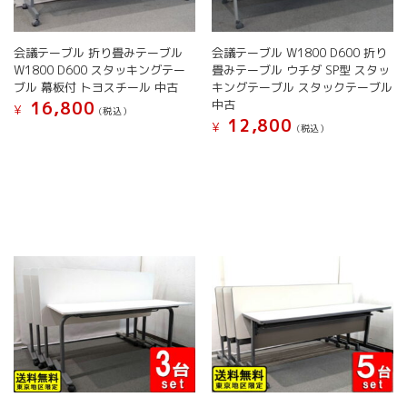
会議テーブル 折り畳みテーブル
会議テーブル W1800 D600 折り
W1800 D600 スタッキングテー
畳みテーブル ウチダ SP型 スタッ
ブル 幕板付 トヨスチール 中古
キングテーブル スタックテーブル
中古
16,800
¥
(税込）
12,800
¥
(税込）
こ
こ
の
の
商
商
品
品
に
に
は
は
複
複
数
数
の
の
バ
バ
リ
リ
エ
エ
ー
ー
シ
シ
ョ
ョ
ン