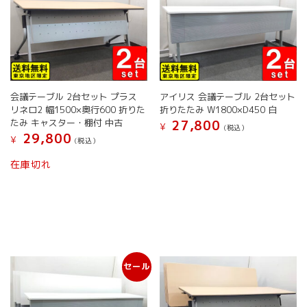
ー
バ
ジ
リ
か
エ
ら
ー
選
シ
択
ョ
で
ン
き
会議テーブル 2台セット プラス
アイリス 会議テーブル 2台セット
が
ま
リネロ2 幅1500×奥行600 折りた
折りたたみ W1800×D450 白
あ
たみ キャスター・棚付 中古
す
27,800
り
¥
(税込）
29,800
¥
ま
(税込）
す。
在庫切れ
オ
プ
シ
ョ
ン
は
商
品
セール
ペ
ー
ジ