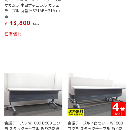
プ
の
オカムラ 木目ナチュラル カフェ
シ
商
テーブル 丸型 MS21ABMG16 中
ョ
品
古
ン
に
13,800
¥
(税込）
は
は
商
こ
複
在庫切れ
品
の
数
ペ
商
の
ー
品
バ
ジ
に
リ
か
は
エ
ら
複
ー
選
数
シ
択
の
ョ
で
バ
ン
き
リ
が
ま
エ
あ
す
ー
り
シ
ま
ョ
す。
ン
オ
会議テーブル W1800 D600 コク
会議テーブル 4台セット W1800
が
プ
ヨ スタックテーブル 折りたたみ
コクヨ スタックテーブル 折りた
あ