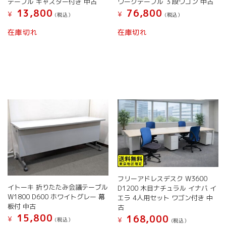
テーブル キャスター付き 中古
ワークテーブル ３段ワゴン 中古
ま
り
13,800
76,800
す。
¥
¥
ま
(税込）
(税込）
オ
す。
こ
こ
在庫切れ
在庫切れ
プ
オ
の
の
シ
プ
商
商
ョ
シ
品
品
ン
ョ
に
に
は
ン
は
は
商
は
複
複
品
商
数
数
ペ
品
の
の
ー
ペ
バ
バ
ジ
ー
リ
リ
か
ジ
エ
エ
ら
か
ー
ー
選
ら
シ
シ
択
選
ョ
ョ
で
択
ン
フリーアドレスデスク W3600
ン
き
で
イトーキ 折りたたみ会議テーブル
D1200 木目ナチュラル イナバ イ
が
が
ま
き
W1800 D600 ホワイトグレー 幕
エラ 4人用セット ワゴン付き 中
あ
あ
す
ま
板付 中古
古
り
り
す
15,800
168,000
ま
ま
¥
¥
(税込）
(税込）