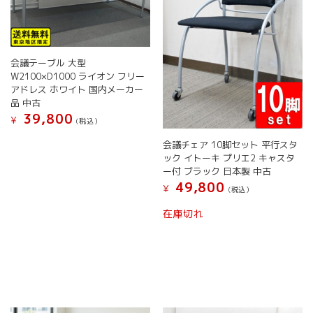
会議テーブル 大型
W2100×D1000 ライオン フリー
アドレス ホワイト 国内メーカー
品 中古
39,800
¥
(税込）
会議チェア 10脚セット 平行スタ
ック イトーキ プリエ2 キャスタ
ー付 ブラック 日本製 中古
49,800
¥
(税込）
こ
在庫切れ
の
商
品
に
は
複
数