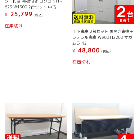
で
ター付き 幕板付き コクヨ KTP-
き
625 W1500 2台セット 中古
ま
25,799
¥
(税込）
す
在庫切れ
上下書庫 2台セット 両開き書庫＋
ラテラル書庫 W900 H2200 オカ
ムラ 42
48,800
¥
(税込）
在庫切れ