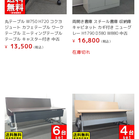
ま
す。
す。
オ
オ
プ
丸テーブル W750 H720 コクヨ
両開き書庫 スチール書庫 収納庫
プ
シ
ジュート カフェテーブル ワーク
キャビネット カギ付き ニューグ
シ
ョ
テーブル ミーティングテーブル
レー H1790 D380 W880 中古
ョ
ン
テーブル キャスター付き 中古
16,800
¥
(税込）
ン
は
13,500
¥
(税込）
は
商
在庫切れ
商
品
こ
品
ペ
の
ペ
ー
商
ー
ジ
品
ジ
か
に
か
ら
は
ら
選
複
選
択
数
択
で
の
で
き
バ
き
ま
リ
ま
す
エ
す
ー
シ