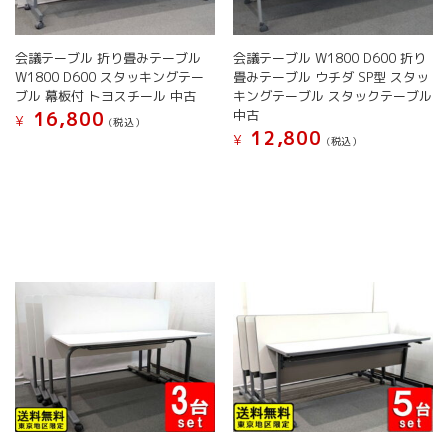
会議テーブル 折り畳みテーブル
会議テーブル W1800 D600 折り
W1800 D600 スタッキングテー
畳みテーブル ウチダ SP型 スタッ
ブル 幕板付 トヨスチール 中古
キングテーブル スタックテーブル
中古
16,800
¥
(税込）
12,800
¥
(税込）
こ
こ
の
の
商
商
品
品
に
に
は
は
複
複
数
数
の
の
バ
バ
リ
リ
エ
エ
ー
ー
シ
シ
ョ
ョ
ン