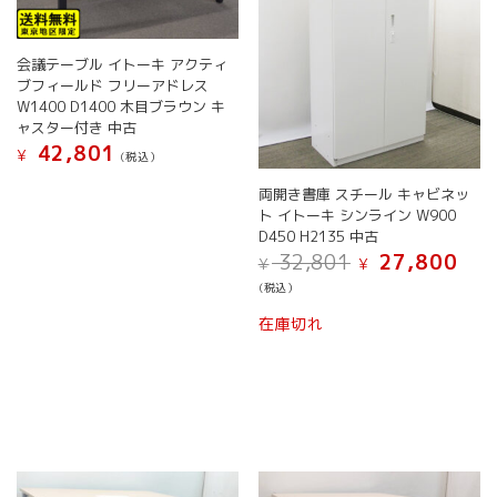
ン
で
択
が
き
で
あ
ま
き
会議テーブル イトーキ アクティ
り
す
ま
ブフィールド フリーアドレス
ま
す
W1400 D1400 木目ブラウン キ
す。
ャスター付き 中古
オ
42,801
¥
(税込）
プ
シ
両開き書庫 スチール キャビネッ
ョ
ト イトーキ シンライン W900
ン
D450 H2135 中古
は
元
現
32,801
27,800
¥
¥
の
在
商
(税込）
価
の
品
格
価
ペ
在庫切れ
は
格
ー
¥ 32,801
は
ジ
で
¥ 27,
か
し
で
ら
た。
す。
選
択
で