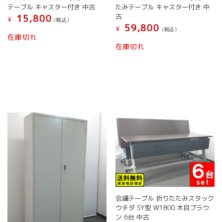
シ
テーブル キャスター付き 中古
たみテーブル キャスター付き 中
り
ョ
古
15,800
¥
ま
(税込）
ン
59,800
¥
す。
(税込）
は
こ
在庫切れ
オ
商
こ
の
在庫切れ
プ
品
の
商
シ
ペ
商
品
ョ
ー
品
に
ン
ジ
に
は
は
か
は
複
商
ら
複
数
品
選
数
の
ペ
択
の
バ
ー
で
バ
リ
ジ
き
リ
エ
か
ま
エ
ー
ら
す
ー
シ
選
シ
ョ
択
ョ
ン
で
ン
が
き
会議テーブル 折りたたみスタック
が
あ
ま
ウチダ SY型 W1800 木目ブラウ
あ
り
ン 6台 中古
す
り
ま