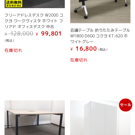
シ
ー
ョ
シ
ン
ョ
フリーアドレスデスク W2000 コ
が
ン
クヨ ワークヴィスタ ホワイト フ
あ
が
リアド オフィスデスク 中古
り
会議テーブル 折りたたみテーブル
あ
元
現
128,000
99,801
¥
¥
W1800 D600 コクヨ KT-620 ホ
ま
り
の
在
(税込）
ワイトグレー
す。
ま
価
の
こ
16,800
オ
格
価
す。
¥
在庫切れ
(税込）
の
は
格
プ
オ
¥ 128,000
は
商
在庫切れ
シ
プ
で
¥ 99,801
品
ョ
シ
し
で
に
ン
ョ
た。
す。
は
は
ン
複
商
は
数
品
商
の
ペ
品
バ
ー
ペ
セール
リ
ジ
ー
エ
か
ジ
ー
ら
か
シ
選
ら
ョ
択
選