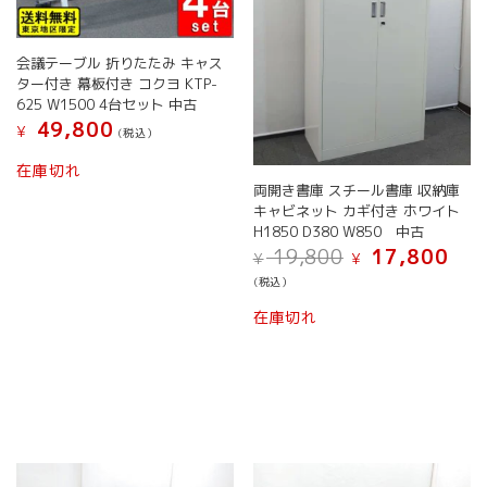
す。
オ
プ
会議テーブル 折りたたみ キャス
シ
ター付き 幕板付き コクヨ KTP-
ョ
625 W1500 4台セット 中古
ン
49,800
¥
(税込）
は
商
在庫切れ
品
両開き書庫 スチール書庫 収納庫
ペ
キャビネット カギ付き ホワイト
ー
H1850 D380 W850 中古
ジ
元
現
19,800
17,800
¥
¥
か
の
在
(税込）
ら
価
の
格
価
選
在庫切れ
は
格
択
¥ 19,800
は
で
で
¥ 17,
き
し
で
ま
た。
す。
す