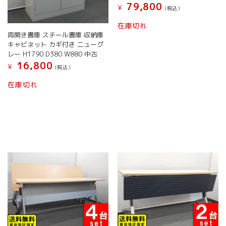
79,800
¥
ま
す。
(税込）
す。
オ
在庫切れ
オ
プ
両開き書庫 スチール書庫 収納庫
プ
シ
キャビネット カギ付き ニューグ
シ
ョ
レー H1790 D380 W880 中古
ョ
ン
16,800
¥
(税込）
ン
は
は
商
在庫切れ
商
品
品
ペ
ペ
ー
ー
ジ
ジ
か
か
ら
ら
選
選
択
択
で
で
き
き
ま
ま
す
す