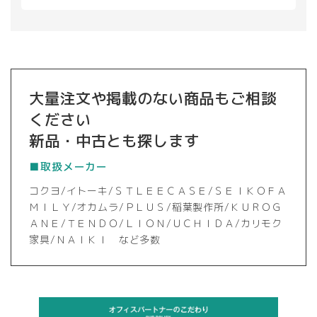
大量注文や掲載のない商品もご相談
ください
新品・中古とも探します
■取扱メーカー
コクヨ/イトーキ/ＳＴＬＥＥＣＡＳＥ/ＳＥＩＫＯＦＡ
ＭＩＬＹ/オカムラ/ＰＬＵＳ/稲葉製作所/ＫＵＲＯＧ
ＡＮＥ/ＴＥＮＤＯ/ＬＩＯＮ/ＵＣＨＩＤＡ/カリモク
家具/ＮＡＩＫＩ など多数