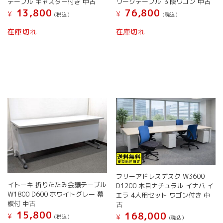
テーブル キャスター付き 中古
ワークテーブル ３段ワゴン 中古
ま
り
13,800
76,800
す。
¥
¥
ま
(税込）
(税込）
オ
す。
こ
こ
在庫切れ
在庫切れ
プ
オ
の
の
シ
プ
商
商
ョ
シ
品
品
ン
ョ
に
に
は
ン
は
は
商
は
複
複
品
商
数
数
ペ
品
の
の
ー
ペ
バ
バ
ジ
ー
リ
リ
か
ジ
エ
エ
ら
か
ー
ー
選
ら
シ
シ
択
選
ョ
ョ
で
択
ン
フリーアドレスデスク W3600
ン
き
で
イトーキ 折りたたみ会議テーブル
D1200 木目ナチュラル イナバ イ
が
が
ま
き
W1800 D600 ホワイトグレー 幕
エラ 4人用セット ワゴン付き 中
あ
あ
す
ま
板付 中古
古
り
り
す
15,800
168,000
ま
ま
¥
¥
(税込）
(税込）