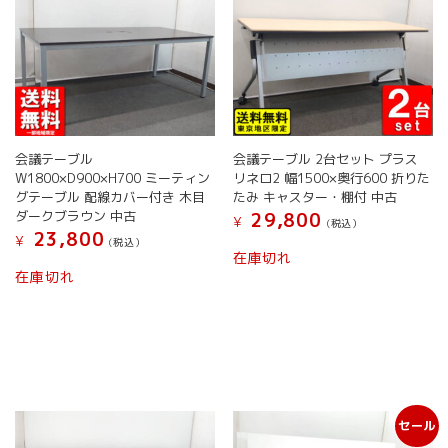
の
バ
リ
エ
ー
シ
ョ
ン
会議テーブル
会議テーブル 2台セット プラス
が
W1800×D900×H700 ミーティン
リネロ2 幅1500×奥行600 折りた
あ
グテーブル 配線カバー付き 木目
たみ キャスター・棚付 中古
り
ダークブラウン 中古
29,800
¥
ま
(税込）
23,800
¥
す。
(税込）
在庫切れ
オ
こ
在庫切れ
プ
の
シ
商
ョ
品
ン
に
は
は
商
複
品
数
ペ
セール
の
ー
バ