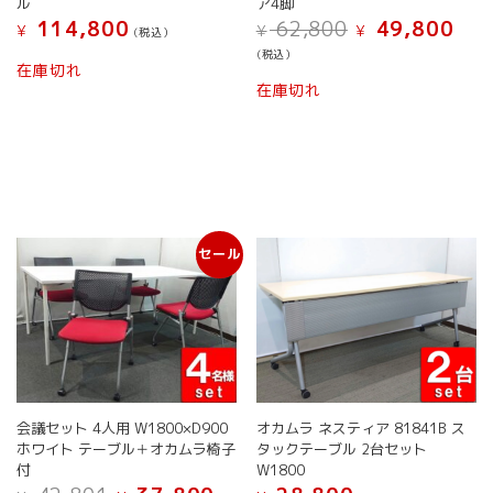
ル
ア4脚
元
現
114,800
62,800
49,800
¥
¥
¥
(税込）
の
在
(税込）
価
の
在庫切れ
格
価
在庫切れ
は
格
¥ 62,800
は
で
¥ 49,
し
で
た。
す。
セール
会議セット 4人用 W1800×D900
オカムラ ネスティア 81841B ス
ホワイト テーブル＋オカムラ椅子
タックテーブル 2台セット
付
W1800
元
現