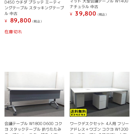
ィット 大型会議テーブル W1400
あ
D450 ウチダ プラッテ ミーティ
あ
き
ま
ナチュラル 中古
ングテーブル スタッキングテーブ
り
り
ま
す
39,800
ル 中古
ま
¥
ま
(税込）
す
89,800
す。
す。
¥
こ
(税込）
オ
オ
の
こ
在庫切れ
プ
プ
商
の
シ
シ
品
商
ョ
ョ
に
品
ン
ン
は
に
は
は
複
は
商
商
数
複
品
品
の
数
ペ
ペ
バ
の
ー
ー
リ
バ
ジ
ジ
エ
リ
か
か
ー
エ
ら
ら
シ
ー
選
選
ョ
シ
択
択
ン
ョ
で
で
が
ン
き
き
会議テーブル W1800 D600 コク
ワークデスクセット 4人用 フリー
あ
が
ま
ま
ヨ スタックテーブル 折りたたみ
アドレス＋ワゴン コクヨ W1200
り
あ
す
す