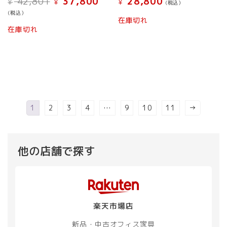
42,801
37,800
28,800
¥
¥
¥
(税込）
の
在
(税込）
価
の
在庫切れ
格
価
在庫切れ
は
格
¥ 42,801
は
で
¥ 37,800
し
で
た。
す。
1
2
3
4
…
9
10
11
→
他の店舗で探す
楽天市場店
新品・中古
オフィス家具