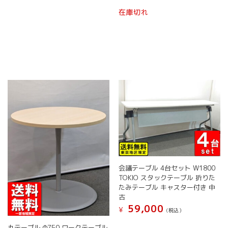
す。
す。
こ
在庫切れ
オ
オ
の
プ
プ
商
シ
シ
品
ョ
ョ
に
ン
ン
は
は
は
複
商
商
数
品
品
の
ペ
ペ
バ
ー
ー
リ
ジ
ジ
エ
か
か
ー
ら
ら
シ
選
選
ョ
択
択
ン
で
で
会議テーブル 4台セット W1800
が
き
き
TOKIO スタックテーブル 折りた
あ
ま
ま
たみテーブル キャスター付き 中
り
す
す
古
ま
59,000
す。
¥
(税込）
オ
こ
丸テーブル Φ750 ワークテーブル