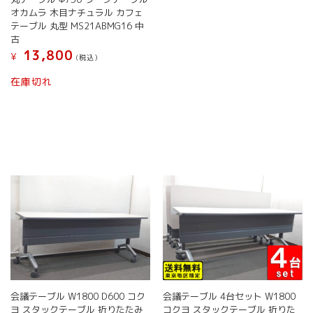
プ
の
オカムラ 木目ナチュラル カフェ
シ
商
テーブル 丸型 MS21ABMG16 中
ョ
品
古
ン
に
13,800
¥
(税込）
は
は
商
こ
複
在庫切れ
品
の
数
ペ
商
の
ー
品
バ
ジ
に
リ
か
は
エ
ら
複
ー
選
数
シ
択
の
ョ
で
バ
ン
き
リ
が
ま
エ
あ
す
ー
り
シ
ま
ョ
す。
ン
オ
会議テーブル W1800 D600 コク
会議テーブル 4台セット W1800
が
プ
ヨ スタックテーブル 折りたたみ
コクヨ スタックテーブル 折りた
あ