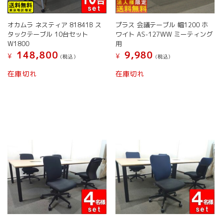
オカムラ ネスティア 81841B ス
プラス 会議テーブル 幅1200 ホ
タックテーブル 10台セット
ワイト AS-127WW ミーティング
W1800
用
148,800
9,980
¥
¥
(税込）
(税込）
在庫切れ
在庫切れ