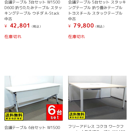
会議テーブル 5台セット スタッキ
会議テーブル 3台セット W1500
ン
が
ングテーブル 折り畳みテーブル
D600 折りたたみテーブル スタッ
が
あ
トヨスチール スタックテーブル
キングテーブル ウチダ A-Stack
あ
り
中古
中古
り
ま
79,800
42,801
¥
¥
(税込）
(税込）
ま
す。
こ
こ
す。
オ
在庫切れ
在庫切れ
の
の
オ
プ
商
商
プ
シ
品
品
シ
ョ
に
に
ョ
ン
は
は
ン
は
複
複
は
商
数
数
商
品
の
の
品
ペ
バ
バ
ペ
ー
リ
リ
ー
ジ
エ
エ
ジ
か
ー
ー
か
ら
シ
シ
ら
選
ョ
ョ
選
択
ン
ン
択
で
フリーアドレス コクヨ ワークフ
が
が
会議テーブル 6台セット W1500
で
き