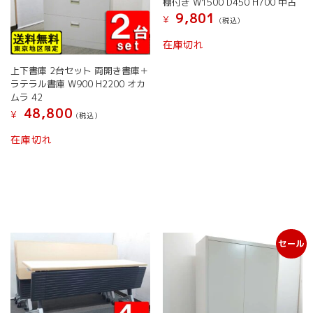
棚付き W1500 D450 H700 中古
9,801
¥
(税込）
こ
在庫切れ
の
商
上下書庫 2台セット 両開き書庫＋
品
ラテラル書庫 W900 H2200 オカ
に
ムラ 42
は
48,800
¥
(税込）
複
数
在庫切れ
の
バ
リ
エ
ー
シ
ョ
セール
ン
が
あ
り
ま