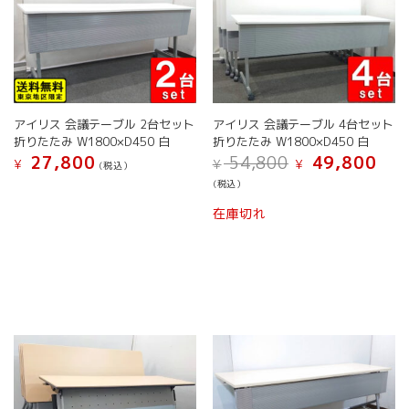
ジ
リ
か
エ
ら
ー
選
シ
択
ョ
で
ン
き
アイリス 会議テーブル 2台セット
アイリス 会議テーブル 4台セット
が
ま
折りたたみ W1800×D450 白
折りたたみ W1800×D450 白
あ
元
現
す
27,800
54,800
49,800
り
¥
¥
¥
(税込）
の
在
ま
(税込）
価
の
す。
格
価
在庫切れ
オ
は
格
プ
¥ 54,800
は
シ
で
¥ 49,
し
で
ョ
た。
す。
ン
は
商
品
ペ
ー
ジ