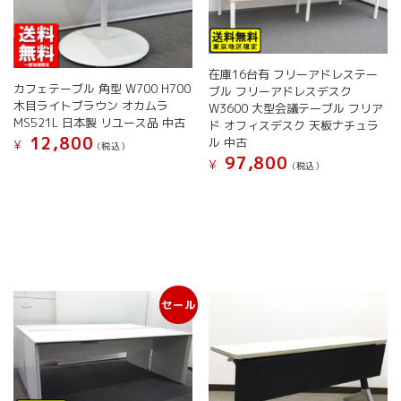
在庫16台有 フリーアドレステー
カフェテーブル 角型 W700 H700
ブル フリーアドレスデスク
木目ライトブラウン オカムラ
W3600 大型会議テーブル フリア
MS521L 日本製 リユース品 中古
ド オフィスデスク 天板ナチュラ
12,800
ル 中古
¥
(税込）
97,800
¥
(税込）
こ
の
こ
商
の
品
商
に
品
は
に
複
は
数
複
セール
の
数
バ
の
リ
バ
エ
リ
ー
エ