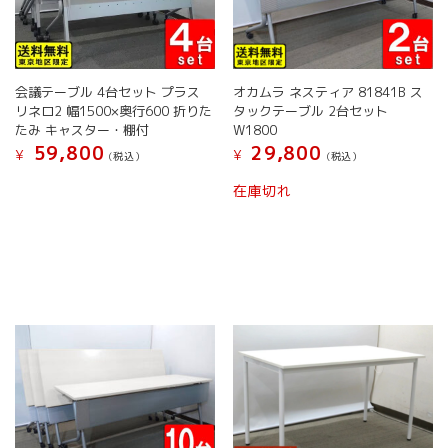
か
ら
選
択
で
会議テーブル 4台セット プラス
オカムラ ネスティア 81841B ス
き
リネロ2 幅1500×奥行600 折りた
タックテーブル 2台セット
たみ キャスター・棚付
W1800
ま
59,800
29,800
す
¥
¥
(税込）
(税込）
在庫切れ