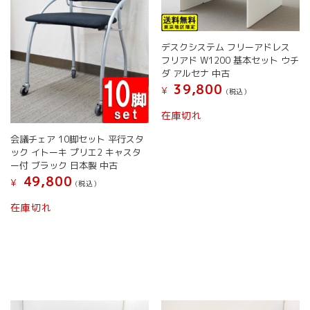
デスクシステム フリーアドレス
フリアド W1200 基本セット ウチ
ダ アルセナ 中古
39,800
¥
(税込）
在庫切れ
会議チェア 10脚セット 平行スタ
ック イトーキ プリエ2 キャスタ
ー付 ブラック 日本製 中古
49,800
¥
(税込）
こ
在庫切れ
の
商
品
に
は
複
数