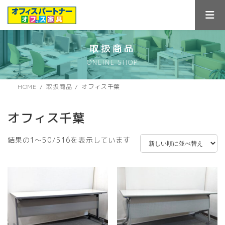
コ
ナ
ン
ビ
テ
ゲ
ン
ー
ツ
シ
取扱商品
へ
ョ
ONLINE SHOP
ス
ン
キ
に
ッ
移
HOME
取扱商品
オフィス千葉
プ
動
オフィス千葉
新
結果の1～50/516を表示しています
し
い
順