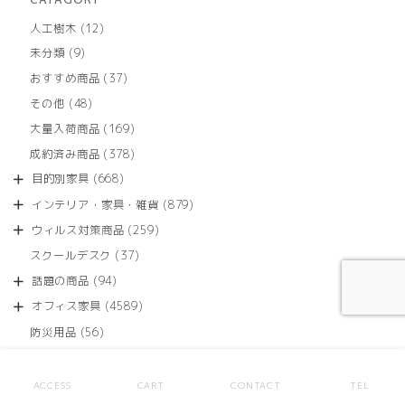
12
人工樹木
12
個
9
未分類
9
の
個
商
37
おすすめ商品
37
の
品
個
商
48
その他
48
の
品
個
商
169
大量入荷商品
169
の
品
個
商
378
成約済み商品
378
の
品
個
商
668
目的別家具
668
の
品
個
商
879
インテリア・家具・雑貨
879
の
品
個
商
259
ウィルス対策商品
259
の
品
個
商
37
スクールデスク
37
の
品
個
商
94
話題の商品
94
の
品
個
商
4589
オフィス家具
4589
の
品
個
商
56
防災用品
56
の
品
個
商
の
品
商
ACCESS
CART
CONTACT
TEL
PICKUP
品