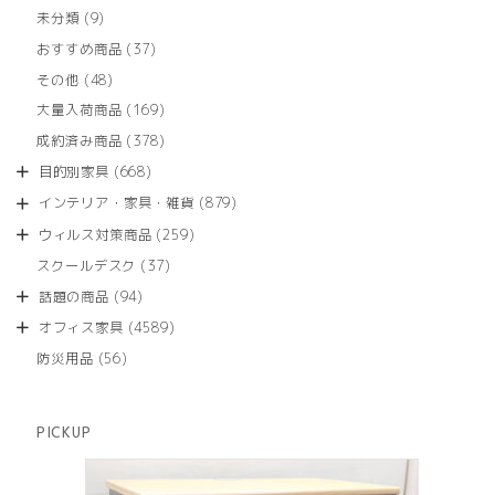
個
9
未分類
9
の
個
商
37
おすすめ商品
37
の
品
個
商
48
その他
48
の
品
個
商
169
大量入荷商品
169
の
品
個
商
378
成約済み商品
378
の
品
個
商
668
目的別家具
668
の
品
個
商
879
インテリア・家具・雑貨
879
の
品
個
商
259
ウィルス対策商品
259
の
品
個
商
37
スクールデスク
37
の
品
個
商
94
話題の商品
94
の
品
個
商
4589
オフィス家具
4589
の
品
個
商
56
防災用品
56
の
品
個
商
の
品
商
PICKUP
品