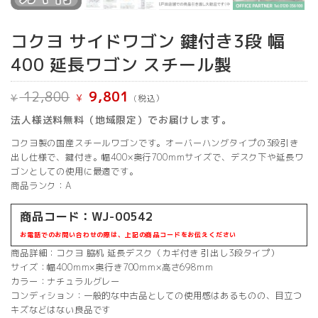
コクヨ サイドワゴン 鍵付き3段 幅
400 延長ワゴン スチール製
元
現
12,800
9,801
¥
¥
(税込）
の
在
価
の
法人様送料無料（地域限定）でお届けします。
格
価
は
格
コクヨ製の国産スチールワゴンです。オーバーハングタイプの3段引き
¥ 12,800
は
で
¥ 9,801
出し仕様で、鍵付き。幅400×奥行700mmサイズで、デスク下や延長ワ
し
で
ゴンとしての使用に最適です。
た。
す。
商品ランク：A
商品コード：WJ-00542
お電話でのお問い合わせの際は、上記の商品コードをお伝えください
商品詳細：コクヨ 脇机 延長デスク（カギ付き 引出し3段タイプ）
サイズ：幅400mm×奥行き700mm×高さ698mm
カラー：ナチュラルグレー
コンディション：一般的な中古品としての使用感はあるものの、目立つ
キズなどはない良品です