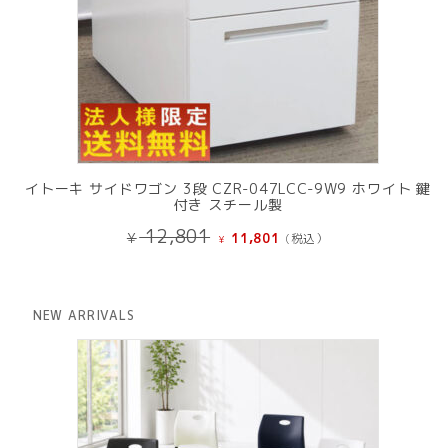
イトーキ サイドワゴン 3段 CZR-047LCC-9W9 ホワイト 鍵
付き スチール製
元
現
12,801
¥
11,801
(税込）
¥
の
在
価
の
格
価
は
格
NEW ARRIVALS
¥ 12,801
は
で
¥ 11,801
し
で
た。
す。