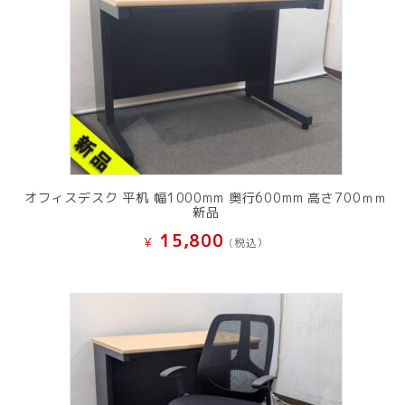
オフィスデスク 平机 幅1000mm 奥行600mm 高さ700ｍｍ
新品
15,800
¥
(税込）