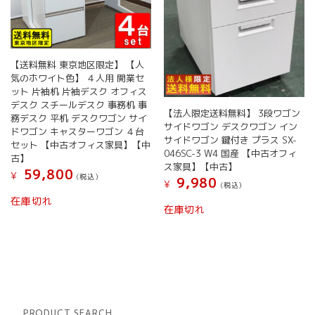
【送料無料 東京地区限定】 【人
気のホワイト色】 ４人用 開業セ
ット 片袖机 片袖デスク オフィス
デスク スチールデスク 事務机 事
【法人限定送料無料】 3段ワゴン
務デスク 平机 デスクワゴン サイ
サイドワゴン デスクワゴン イン
ドワゴン キャスターワゴン ４台
サイドワゴン 鍵付き プラス SX-
セット 【中古オフィス家具】【中
046SC-3 W4 国産 【中古オフィ
古】
ス家具】【中古】
59,800
¥
(税込）
9,980
¥
(税込）
在庫切れ
在庫切れ
PRODUCT SEARCH