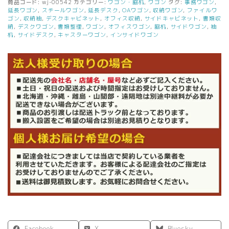
商品コード:
wj-00542
カテゴリー:
ワゴン・脇机
,
ワゴン
タグ:
事務ワゴン
,
段
延長ワゴン
,
スチールワゴン
,
延長デスク
,
OAワゴン
,
収納ワゴン
,
ファイルワ
幅
ゴン
,
収納袖
,
デスクキャビネット
,
オフィス収納
,
サイドキャビネット
,
書類収
納
,
デスクワゴン
,
書類整理
,
ワゴン
,
オフィスワゴン
,
脇机
,
サイドワゴン
,
袖
400
机
,
サイドデスク
,
キャスターワゴン
,
インサイドワゴン
延
長
ワ
ゴ
ン
ス
チ
ー
ル
製
個
Facebook
X
Bluesky