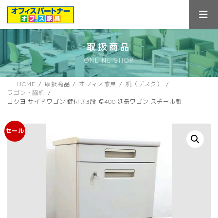
コ
ナ
ン
ビ
テ
ゲ
ン
ー
ツ
シ
取扱商品
へ
ョ
ONLINE SHOP
ス
ン
キ
に
ッ
移
HOME
取扱商品
オフィス家具
机（デスク）
プ
動
ワゴン・脇机
コクヨ サイドワゴン 鍵付き3段 幅400 延長ワゴン スチール製
セール