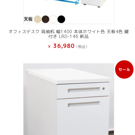
オフィスデスク 両袖机 幅1400 本体ホワイト色 天板4色 鍵
付き LRD-146 新品
36,980
¥
(税込）
セール
販
売
中
の
商
品