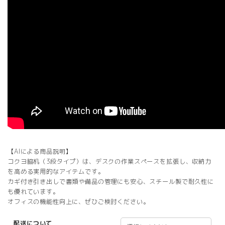
【AIによる商品説明】
コクヨ脇机（3段タイプ）は、デスクの作業スペースを拡張し、収納力
を高める実用的なアイテムです。
カギ付き引き出しで書類や備品の管理にも安心、スチール製で耐久性に
も優れています。
オフィスの機能性向上に、ぜひご検討ください。
配送について