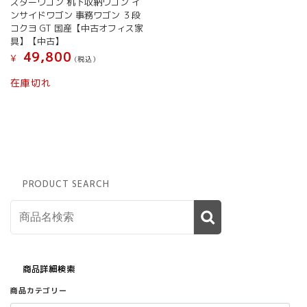
スターワゴン 机下収納ワゴン イ
は
ンサイドワゴン 事務ワゴン ３段
商
コクヨ GT 国産【中古オフィス家
品
具】【中古】
ペ
49,800
¥
(税込）
ー
ジ
在庫切れ
か
ら
選
択
で
き
ま
PRODUCT SEARCH
す
商品詳細検索
商品カテゴリー