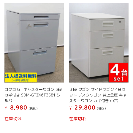
コクヨ GT キャスターワゴン 3段
３段 ワゴン サイドワゴン 4台セ
カギ付き SDM-GTZ46T3S81 シ
ット デスクワゴン 井上金庫 キャ
ルバー
スターワゴン カギ付き 中古
8,980
29,800
¥
¥
(税込）
(税込）
こ
在庫切れ
在庫切れ
の
商