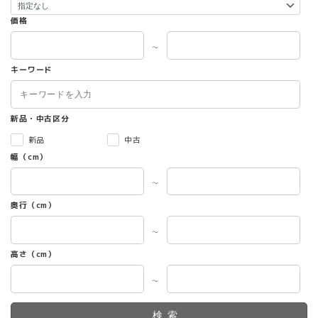
価格
～
キーワード
新品・中古区分
新品
中古
幅（cm）
～
奥行（cm）
～
高さ（cm）
～
検索