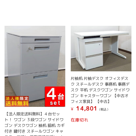
品
に
は
複
数
の
バ
リ
エ
ー
シ
ョ
ン
片袖机 片袖デスク オフィスデス
が
ク スチールデスク 事務机 事務デ
あ
スク 平机 デスクワゴン サイドワ
り
ゴン キャスターワゴン 【中古オ
ま
フィス家具】 【中古】
す。
14,801
¥
オ
(税込）
【法人限定送料無料】４台セッ
プ
ト！ ワゴン ３段ワゴン サイドワ
在庫切れ
シ
ゴン デスクワゴン 袖机 脇机 カギ
ョ
付き 鍵付き スチールワゴン キャ
ン