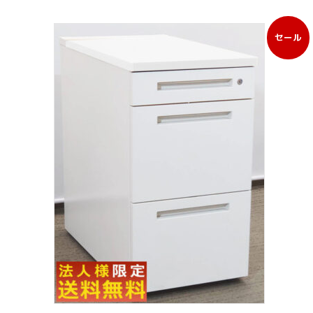
セール
販
売
中
の
商
品