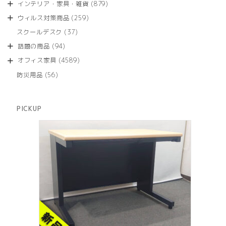
商
879
インテリア・家具・雑貨
879
の
品
個
商
259
ウィルス対策商品
259
の
品
個
商
37
スクールデスク
37
の
品
個
商
94
話題の商品
94
の
品
個
商
4589
オフィス家具
4589
の
品
個
商
56
防災用品
56
の
品
個
商
の
品
商
PICKUP
品