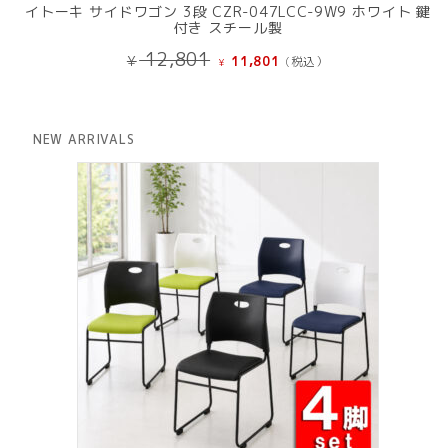
イトーキ サイドワゴン 3段 CZR-047LCC-9W9 ホワイト 鍵
付き スチール製
元
現
12,801
¥
11,801
(税込）
¥
の
在
価
の
格
価
は
格
NEW ARRIVALS
¥ 12,801
は
で
¥ 11,801
し
で
た。
す。