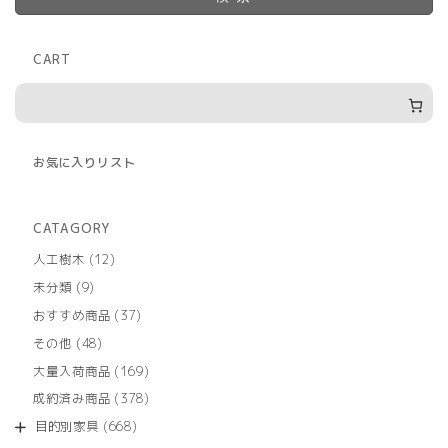
CART
お気に入りリスト
CATAGORY
12
人工樹木
12
個
9
未分類
9
の
個
商
37
おすすめ商品
37
の
品
個
商
48
その他
48
の
品
個
商
169
大量入荷商品
169
の
品
個
商
378
成約済み商品
378
の
品
個
商
668
目的別家具
668
の
品
個