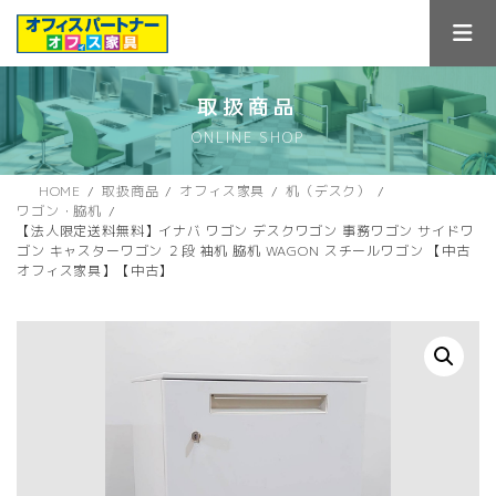
コ
ナ
ン
ビ
テ
ゲ
ン
ー
ツ
シ
取扱商品
へ
ョ
ONLINE SHOP
ス
ン
キ
に
ッ
移
HOME
取扱商品
オフィス家具
机（デスク）
プ
動
ワゴン・脇机
【法人限定送料無料】イナバ ワゴン デスクワゴン 事務ワゴン サイドワ
ゴン キャスターワゴン ２段 袖机 脇机 WAGON スチールワゴン 【中古
オフィス家具】【中古】