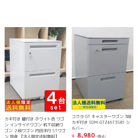
複
数
の
バ
リ
エ
ー
シ
ョ
ン
が
あ
り
ま
す。
オ
プ
シ
ョ
コクヨ GT キャスターワゴン 3段
カギ付き 鍵付き ホワイト色 ワゴ
ン
カギ付き SDM-GTZ46T3S81 シ
ン インサイドワゴン 机下収納ワ
は
ルバー
ゴン ２段ワゴン 内田洋行 STワゴ
商
8,980
¥
ン 国産 【法人限定送料無料】
(税込）