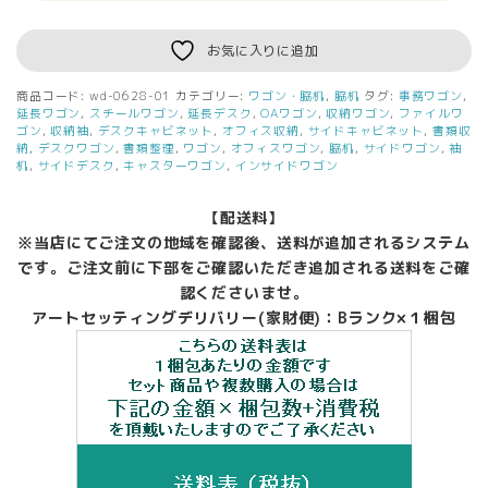
お気に入りに追加
商品コード:
wd-0628-01
カテゴリー:
ワゴン・脇机
,
脇机
タグ:
事務ワゴン
,
延長ワゴン
,
スチールワゴン
,
延長デスク
,
OAワゴン
,
収納ワゴン
,
ファイルワ
ゴン
,
収納袖
,
デスクキャビネット
,
オフィス収納
,
サイドキャビネット
,
書類収
納
,
デスクワゴン
,
書類整理
,
ワゴン
,
オフィスワゴン
,
脇机
,
サイドワゴン
,
袖
机
,
サイドデスク
,
キャスターワゴン
,
インサイドワゴン
【配送料】
※当店にてご注文の地域を確認後、送料が追加されるシステム
です。ご注文前に下部をご確認いただき追加される送料をご確
認くださいませ。
アートセッティングデリバリー(家財便)：Bランク×１梱包