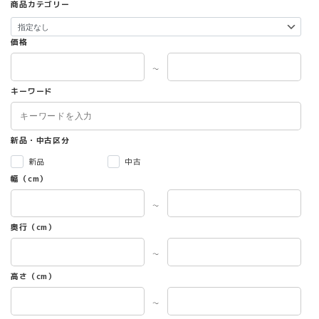
商品カテゴリー
プ
シ
ョ
価格
ン
は
～
商
キーワード
品
ペ
ー
ジ
新品・中古区分
か
新品
中古
ら
選
幅（cm）
択
～
で
き
奥行（cm）
ま
す
～
高さ（cm）
～