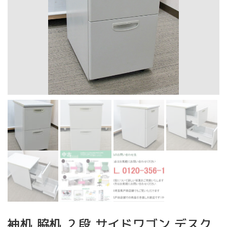
袖机 脇机 ２段 サイドワゴン デスク