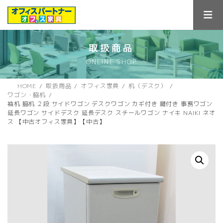
コ
ナ
ン
ビ
テ
ゲ
ン
ー
ツ
シ
取扱商品
へ
ョ
ONLINE SHOP
ス
ン
キ
に
ッ
移
HOME
取扱商品
オフィス家具
机（デスク）
プ
動
ワゴン・脇机
袖机 脇机 ２段 サイドワゴン デスクワゴン カギ付き 鍵付き 事務ワゴン
延長ワゴン サイドデスク 延長デスク スチールワゴン ナイキ NAIKI ネオ
ス 【中古オフィス家具】【中古】