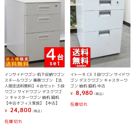
インサイドワゴン 机下収納ワゴン
イトーキ CX ３段ワゴン サイドワ
スチールワゴン 事務ワゴン 【法
ゴン デスクワゴン キャスターワ
人限定送料無料】４台セット ３段
ゴン 袖机 脇机 中古
ワゴン サイドワゴン デスクワゴ
8,980
¥
(税込）
ン キャスターワゴン 袖机 脇机
こ
【中古オフィス家具】【中古】
在庫切れ
の
24,800
¥
(税込）
商
品
在庫切れ
に
は