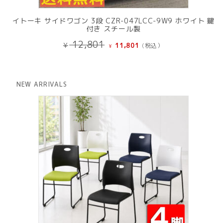
イトーキ サイドワゴン 3段 CZR-047LCC-9W9 ホワイト 鍵
付き スチール製
元
現
12,801
¥
11,801
(税込）
¥
の
在
価
の
格
価
は
格
NEW ARRIVALS
¥ 12,801
は
で
¥ 11,801
し
で
た。
す。