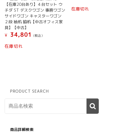
品
【在庫20台あり】４台セット ウ
こ
ペ
在庫切れ
チダ ST デスクワゴン 事務ワゴン
の
ー
サイドワゴン キャスターワゴン
商
ジ
２段 袖机 脇机【中古オフィス家
品
か
具】【中古】
に
ら
34,801
¥
(税込）
は
選
複
択
在庫切れ
数
で
の
き
バ
ま
リ
す
エ
ー
シ
PRODUCT SEARCH
ョ
ン
が
あ
り
ま
す。
商品詳細検索
オ