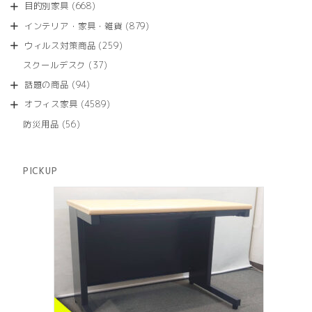
商
668
目的別家具
668
の
品
個
商
879
インテリア・家具・雑貨
879
の
品
個
商
259
ウィルス対策商品
259
の
品
個
商
37
スクールデスク
37
の
品
個
商
94
話題の商品
94
の
品
個
商
4589
オフィス家具
4589
の
品
個
商
56
防災用品
56
の
品
個
商
の
品
商
PICKUP
品