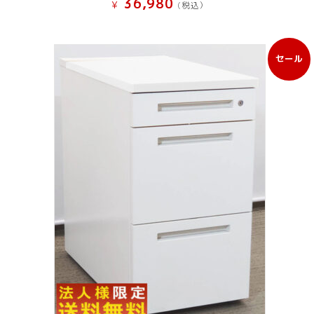
36,980
¥
(税込）
セール
販
売
中
の
商
品