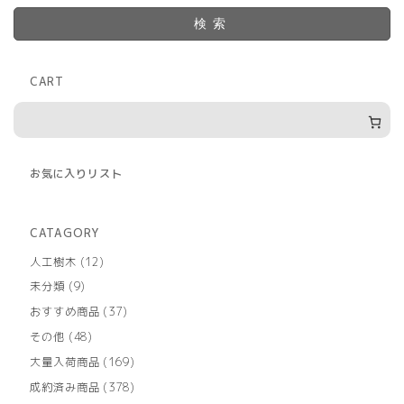
検索
CART
お気に入りリスト
CATAGORY
12
人工樹木
12
個
9
未分類
9
の
個
商
37
おすすめ商品
37
の
品
個
商
48
その他
48
の
品
個
商
169
大量入荷商品
169
の
品
個
商
378
成約済み商品
378
の
品
個