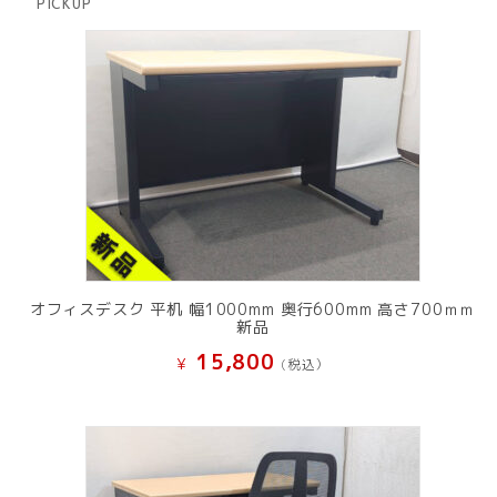
PICKUP
品
オフィスデスク 平机 幅1000mm 奥行600mm 高さ700ｍｍ
新品
15,800
¥
(税込）