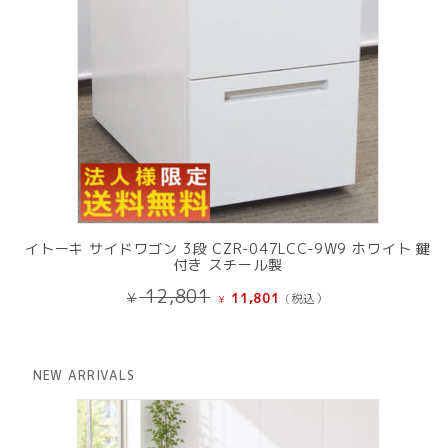
イトーキ サイドワゴン 3段 CZR-047LCC-9W9 ホワイト 鍵
付き スチール製
元
現
12,801
¥
11,801
(税込）
¥
の
在
価
の
格
価
は
格
NEW ARRIVALS
¥ 12,801
は
で
¥ 11,801
し
で