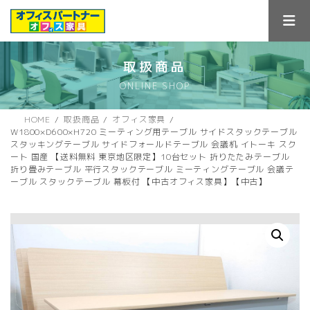
コ
ナ
ン
ビ
テ
ゲ
ン
ー
ツ
シ
取扱商品
へ
ョ
ONLINE SHOP
ス
ン
キ
に
ッ
移
HOME
取扱商品
オフィス家具
プ
動
W1800×D600×H720 ミーティング用テーブル サイドスタックテーブル
スタッキングテーブル サイドフォールドテーブル 会議机 イトーキ スク
ート 国産 【送料無料 東京地区限定】10台セット 折りたたみテーブル
折り畳みテーブル 平行スタックテーブル ミーティングテーブル 会議テ
ーブル スタックテーブル 幕板付 【中古オフィス家具】【中古】