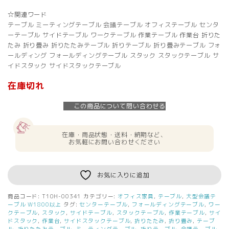
☆関連ワード
テーブル ミーティングテーブル 会議テーブル オフィステーブル センタ
ーテーブル サイドテーブル ワークテーブル 作業テーブル 作業台 折りた
たみ 折り畳み 折りたたみテーブル 折りテーブル 折り畳みテーブル フォ
ールディング フォールディングテーブル スタック スタックテーブル サ
イドスタック サイドスタックテーブル
在庫切れ
この商品について問い合わせる
在庫・商品状態・送料・納期など、
お気軽にお問い合わせください
お気に入りに追加
商品コード:
T10H-00341
カテゴリー:
オフィス家具
,
テーブル
,
大型会議テ
ーブル W1800以上
タグ:
センターテーブル
,
フォールディングテーブル
,
ワー
クテーブル
,
スタック
,
サイドテーブル
,
スタックテーブル
,
作業テーブル
,
サイ
ドスタック
,
作業台
,
サイドスタックテーブル
,
折りたたみ
,
折り畳み
,
テーブ
ル
,
折りたたみテーブル
,
ミーティングテーブル
,
折りテーブル
,
会議テーブル
,