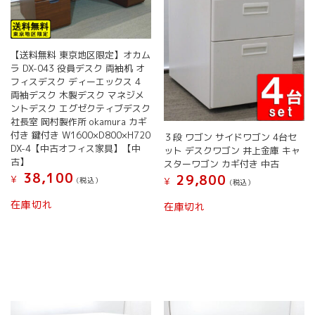
【送料無料 東京地区限定】オカム
ラ DX-043 役員デスク 両袖机 オ
フィスデスク ディーエックス 4
両袖デスク 木製デスク マネジメ
ントデスク エグゼクティブデスク
社長室 岡村製作所 okamura カギ
付き 鍵付き W1600×D800×H720
３段 ワゴン サイドワゴン 4台セ
DX-4【中古オフィス家具】【中
ット デスクワゴン 井上金庫 キャ
古】
スターワゴン カギ付き 中古
38,100
29,800
¥
¥
(税込）
(税込）
在庫切れ
在庫切れ