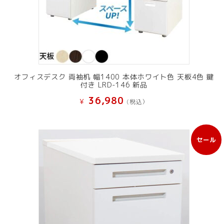
オフィスデスク 両袖机 幅1400 本体ホワイト色 天板4色 鍵
付き LRD-146 新品
36,980
¥
(税込）
セール
販
売
中
の
商
品