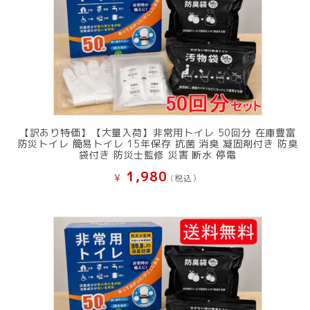
【訳あり特価】【大量入荷】非常用トイレ 50回分 在庫豊富
防災トイレ 簡易トイレ 15年保存 抗菌 消臭 凝固剤付き 防臭
袋付き 防災士監修 災害 断水 停電
1,980
¥
(税込）