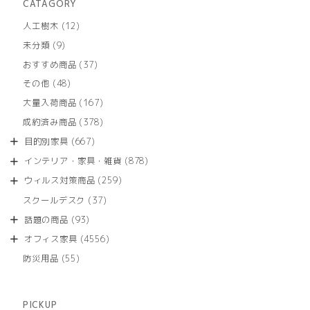
CATAGORY
12
人工樹木
12
個
9
未分類
9
の
個
商
37
おすすめ商品
37
の
品
個
商
48
その他
48
の
品
個
商
167
大量入荷商品
167
の
品
個
商
378
成約済み商品
378
の
品
個
商
667
目的別家具
667
の
品
個
商
878
インテリア・家具・雑貨
878
の
品
個
商
259
ウィルス対策商品
259
の
品
個
商
37
スクールデスク
37
の
品
個
商
93
話題の商品
93
の
品
個
商
4556
オフィス家具
4556
の
品
個
商
55
防災用品
55
の
品
個
商
の
品
商
PICKUP
品