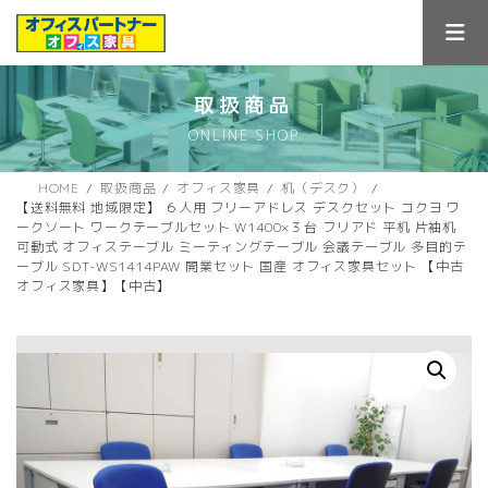
コ
ナ
ン
ビ
テ
ゲ
ン
ー
ツ
シ
取扱商品
へ
ョ
ONLINE SHOP
ス
ン
キ
に
ッ
移
HOME
取扱商品
オフィス家具
机（デスク）
プ
動
【送料無料 地域限定】 ６人用 フリーアドレス デスクセット コクヨ ワ
ークソート ワークテーブルセット W1400×３台 フリアド 平机 片袖机
可動式 オフィステーブル ミーティングテーブル 会議テーブル 多目的テ
ーブル SDT-WS1414PAW 開業セット 国産 オフィス家具セット 【中古
オフィス家具】【中古】