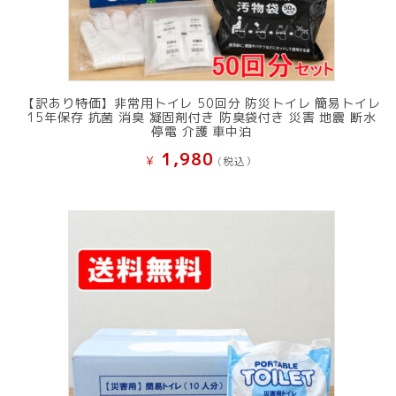
【訳あり特価】非常用トイレ 50回分 防災トイレ 簡易トイレ
15年保存 抗菌 消臭 凝固剤付き 防臭袋付き 災害 地震 断水
停電 介護 車中泊
1,980
¥
(税込）