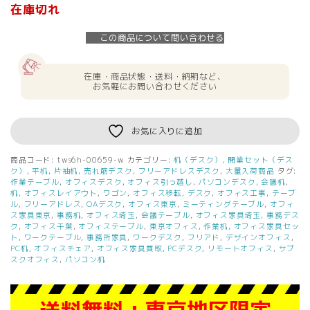
在庫切れ
この商品について問い合わせる
在庫・商品状態・送料・納期など、
お気軽にお問い合わせください
お気に入りに追加
商品コード:
tws6h-00659-w
カテゴリー:
机（デスク）
,
開業セット（デス
ク）
,
平机
,
片袖机
,
売れ筋デスク
,
フリーアドレスデスク
,
大量入荷商品
タグ:
作業テーブル
,
オフィスデスク
,
オフィス引っ越し
,
パソコンデスク
,
会議机
,
机
,
オフィスレイアウト
,
ワゴン
,
オフィス移転
,
デスク
,
オフィス工事
,
テーブ
ル
,
フリーアドレス
,
OAデスク
,
オフィス東京
,
ミーティングテーブル
,
オフィ
ス家具東京
,
事務机
,
オフィス埼玉
,
会議テーブル
,
オフィス家具埼玉
,
事務デス
ク
,
オフィス千葉
,
オフィステーブル
,
東京オフィス
,
作業机
,
オフィス家具セッ
ト
,
ワークテーブル
,
事務所家具
,
ワークデスク
,
フリアド
,
デザインオフィス
,
PC机
,
オフィスチェア
,
オフィス家具買取
,
PCデスク
,
リモートオフィス
,
サブ
スクオフィス
,
パソコン机