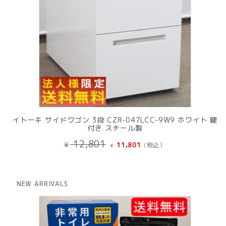
イトーキ サイドワゴン 3段 CZR-047LCC-9W9 ホワイト 鍵
付き スチール製
元
現
12,801
¥
11,801
(税込）
¥
の
在
価
の
格
価
は
格
NEW ARRIVALS
¥ 12,801
は
で
¥ 11,801
し
で
た。
す。