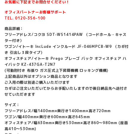
お気軽に下記までお問合せください！
オフィスパートナーお客様サポート
TEL. 0120-356-100
商品詳細：
フリーアドレス/コクヨ SDT-WS1414PAW （コードホール・キャス
ター付き）
ワゴン/イトーキ IncLude インクルード JF-046MPCB-W9 （カギ付
き 引出し３段タイプ）
オフィスチェア/イトーキ Prego プレーゴ バック オフィスチェア ハ
イバック KZ-437GA-T2N7
(可動肘付き 布張り ガス圧式上下昇降機構 ロッキング機構)
上記商品以外はオプション商品となります
ご入用の際は別途ご購入いただけます
カギはご注文いただいてからお手配いたしますので後日納品先へ送付さ
せていただきます
サイズ：
フリーアドレス/幅1400mm×奥行き1400mm×高さ720mm
ワゴン/幅400mm×奥行き600mm×高さ645mm
オフィスチェア/幅630mm×奥行き530mm×高さ860～980mm (座面
高410～530mm)