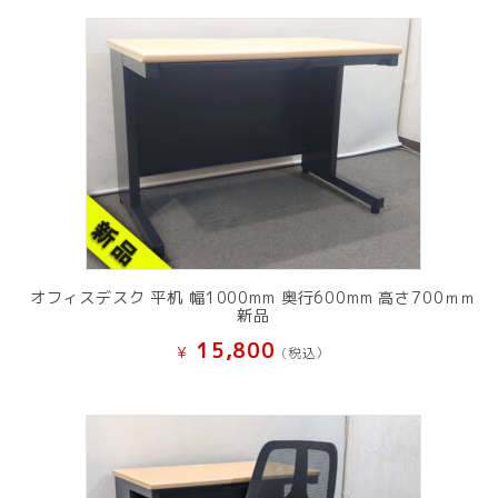
オフィスデスク 平机 幅1000mm 奥行600mm 高さ700ｍｍ
新品
15,800
¥
(税込）