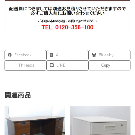
Facebook
X
Bluesky
Threads
LINE
Copy
関連商品