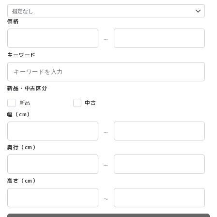
価格
～
キーワード
新品・中古区分
新品
中古
幅（cm）
～
奥行（cm）
～
高さ（cm）
～