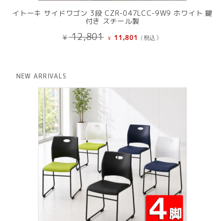
イトーキ サイドワゴン 3段 CZR-047LCC-9W9 ホワイト 鍵
付き スチール製
元
現
12,801
¥
11,801
(税込）
¥
の
在
価
の
格
価
は
格
NEW ARRIVALS
¥ 12,801
は
で
¥ 11,801
し
で
た。
す。