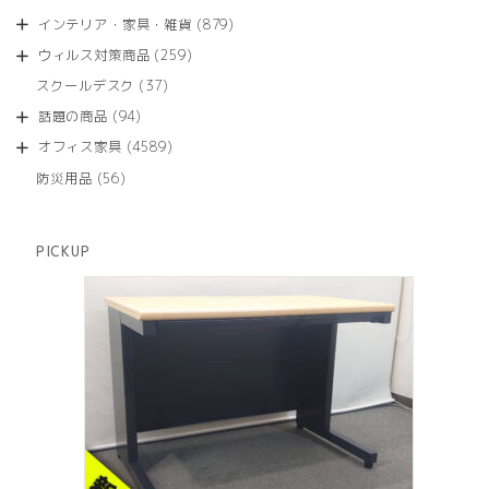
の
品
個
商
879
インテリア・家具・雑貨
879
の
品
個
商
259
ウィルス対策商品
259
の
品
個
商
37
スクールデスク
37
の
品
個
商
94
話題の商品
94
の
品
個
商
4589
オフィス家具
4589
の
品
個
商
56
防災用品
56
の
品
個
商
の
品
商
PICKUP
品