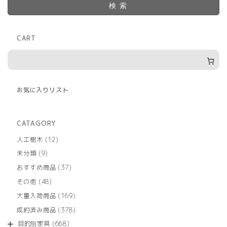
検索
CART
お気に入りリスト
CATAGORY
12
人工樹木
12
個
9
未分類
9
の
個
商
37
おすすめ商品
37
の
品
個
商
48
その他
48
の
品
個
商
169
大量入荷商品
169
の
品
個
商
378
成約済み商品
378
の
品
個
商
668
目的別家具
668