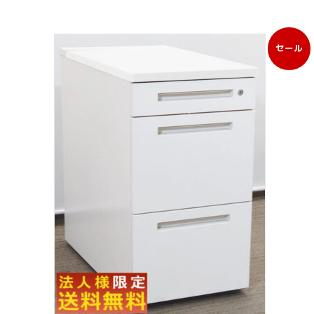
セール
販
売
中
の
商
品