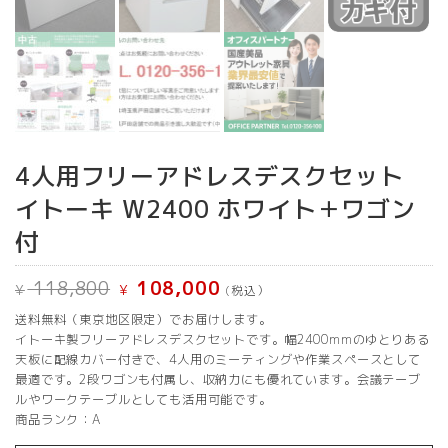
4人用フリーアドレスデスクセット
イトーキ W2400 ホワイト＋ワゴン
付
元
現
118,800
108,000
¥
¥
(税込）
の
在
価
の
送料無料（東京地区限定）でお届けします。
格
価
は
格
イトーキ製フリーアドレスデスクセットです。幅2400mmのゆとりある
¥ 118,800
は
天板に配線カバー付きで、4人用のミーティングや作業スペースとして
で
¥ 108,000
最適です。2段ワゴンも付属し、収納力にも優れています。会議テーブ
し
で
た。
す。
ルやワークテーブルとしても活用可能です。
商品ランク：A