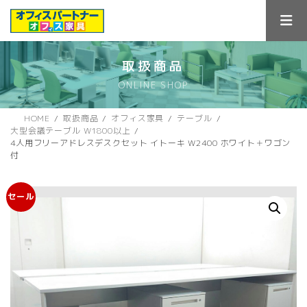
コ
ナ
ン
ビ
テ
ゲ
ン
ー
ツ
シ
取扱商品
へ
ョ
ONLINE SHOP
ス
ン
キ
に
ッ
移
HOME
取扱商品
オフィス家具
テーブル
プ
動
大型会議テーブル W1800以上
4人用フリーアドレスデスクセット イトーキ W2400 ホワイト＋ワゴン
付
セール