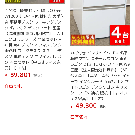
４名様用開業セット 幅1200mm
W1200 ホワイト色 鍵付き カギ付
き 事務用デスク ワーキングデス
ク 机 つくえ デスクセット 国産
【送料無料 東京地区限定】４人用
コクヨ iSシリーズ 開業セット 片
袖机 片袖デスク オフィスデスク
事務机 ワークデスク スチールデ
カギ付き インサイドワゴン 机下
スク 事務デスク オフィス用デス
収納ワゴン スチールワゴン 事務
ク ４台セット【中古オフィス家
ワゴン ３段 ITOKI ホワイト色 W9
具】【中古】
国産 【法人限定送料無料】【60
89,801
¥
台入荷】【美品】４台セット イト
(税込）
ーキ インクルード ３段ワゴン サ
在庫切れ
イドワゴン デスクワゴン キャス
ターワゴン 袖机 脇机【中古オフ
ィス家具】【中古】
49,800
¥
(税込）
在庫切れ