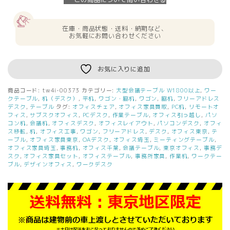
在庫・商品状態・送料・納期など、
お気軽にお問い合わせください
お気に入りに追加
商品コード:
tw4i-00373
カテゴリー:
大型会議テーブル W1800以上
,
ワー
クテーブル
,
机（デスク）
,
平机
,
ワゴン・脇机
,
ワゴン
,
脇机
,
フリーアドレス
デスク
,
テーブル
タグ:
オフィスチェア
,
オフィス家具買取
,
PC机
,
リモートオ
フィス
,
サブスクオフィス
,
PCデスク
,
作業テーブル
,
オフィス引っ越し
,
パソ
コン机
,
会議机
,
オフィスデスク
,
オフィスレイアウト
,
パソコンデスク
,
オフィ
ス移転
,
机
,
オフィス工事
,
ワゴン
,
フリーアドレス
,
デスク
,
オフィス東京
,
テ
ーブル
,
オフィス家具東京
,
OAデスク
,
オフィス埼玉
,
ミーティングテーブル
,
オフィス家具埼玉
,
事務机
,
オフィス千葉
,
会議テーブル
,
東京オフィス
,
事務デ
スク
,
オフィス家具セット
,
オフィステーブル
,
事務所家具
,
作業机
,
ワークテー
ブル
,
デザインオフィス
,
ワークデスク