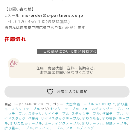
【お問い合わせ】
Eメール.
ms-order@c-partners.co.jp
TEL. 0120-356-100(通話料無料)
当商品は埼玉県戸田店舗でもご覧いただけます
在庫切れ
この商品について問い合わせる
在庫・商品状態・送料・納期など、
お気軽にお問い合わせください
お気に入りに追加
商品コード:
t4h-00720
カテゴリー:
大型会議テーブル W1800以上
,
折り畳
み・スタックテーブル
タグ:
センターテーブル
,
フォールディングテーブル
,
ワ
ークテーブル
,
スタック
,
サイドテーブル
,
スタックテーブル
,
作業テーブル
,
サ
イドスタック
,
作業台
,
サイドスタックテーブル
,
折りたたみ
,
折り畳み
,
テーブ
ル
,
折りたたみテーブル
,
ミーティングテーブル
,
折りテーブル
,
会議テーブル
,
折り畳みテーブル
,
オフィステーブル
,
フォールディング