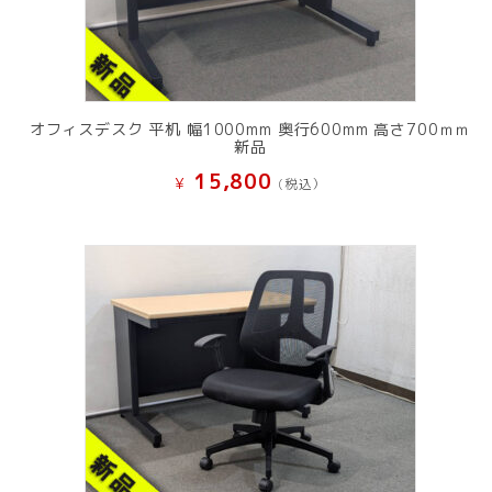
オフィスデスク 平机 幅1000mm 奥行600mm 高さ700ｍｍ
新品
15,800
¥
(税込）