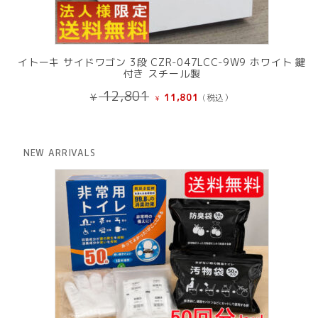
イトーキ サイドワゴン 3段 CZR-047LCC-9W9 ホワイト 鍵
付き スチール製
元
現
12,801
¥
11,801
(税込）
¥
の
在
価
の
格
価
は
格
NEW ARRIVALS
¥ 12,801
は
で
¥ 11,801
し
で
た。
す。