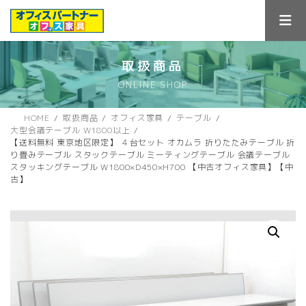
コ
ナ
ン
ビ
テ
ゲ
ン
ー
ツ
シ
取扱商品
へ
ョ
ONLINE SHOP
ス
ン
キ
に
ッ
移
HOME
取扱商品
オフィス家具
テーブル
プ
動
大型会議テーブル W1800以上
【送料無料 東京地区限定】 ４台セット オカムラ 折りたたみテーブル 折
り畳みテーブル スタックテーブル ミーティングテーブル 会議テーブル
スタッキングテーブル W1800×D450×H700 【中古オフィス家具】【中
古】