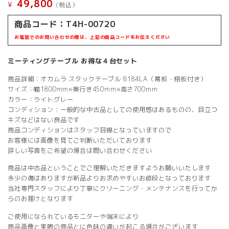
49,800
¥
(税込）
商品コード：T4H-00720
お電話でのお問い合わせの際は、上記の商品コードをお伝えください
ミーティングテーブル お得な４台セット
商品詳細：オカムラ スタックテーブル 8184LA（幕板・棚板付き）
サイズ：幅1800mm×奥行き450mm×高さ700mm
カラー：ライトグレー
コンディション：一般的な中古品としての使用感はあるものの、目立つ
キズなどはない良品です
商品コンディションはスタッフ目線となっていますので
お客様には画像を見てご判断いただいております
詳しい写真をご希望の場合は問い合わせください
商品は中古品ということでご理解いただきますようお願いいたします
多少の傷はありますが新品よりお求めやすいお値段となっております
当社専門スタッフにより丁寧にクリーニング・メンテナンスを行ってか
らのお届けとなります
ご使用になられているモニターや端末により
商品画像と実際の商品とに色味の違いが起こる場合がございます