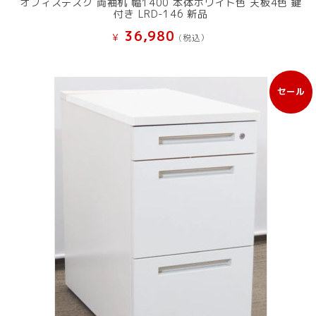
オフィスデスク 両袖机 幅1400 本体ホワイト色 天板4色 鍵
付き LRD-146 新品
36,980
¥
(税込）
セール
販
売
中
の
商
品