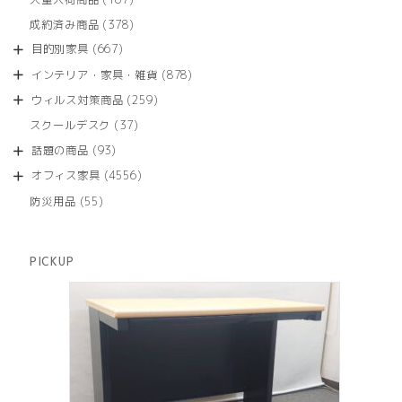
の
品
個
商
378
成約済み商品
378
の
品
個
商
667
目的別家具
667
の
品
個
商
878
インテリア・家具・雑貨
878
の
品
個
商
259
ウィルス対策商品
259
の
品
個
商
37
スクールデスク
37
の
品
個
商
93
話題の商品
93
の
品
個
商
4556
オフィス家具
4556
の
品
個
商
55
防災用品
55
の
品
個
商
の
品
商
PICKUP
品