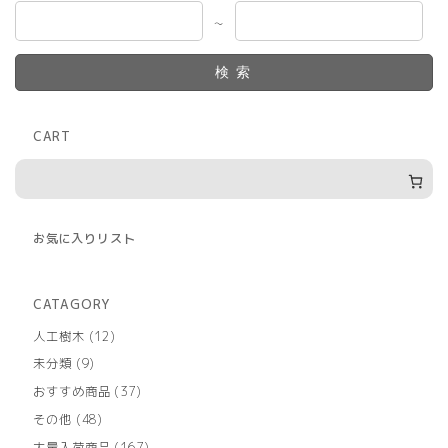
～
検索
CART
お気に入りリスト
CATAGORY
12
人工樹木
12
個
9
未分類
9
の
個
商
37
おすすめ商品
37
の
品
個
商
48
その他
48
の
品
個
商
167
大量入荷商品
167