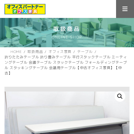
コ
ナ
ン
ビ
テ
ゲ
ン
ー
ツ
シ
取扱商品
へ
ョ
ONLINE SHOP
ス
ン
キ
に
ッ
移
HOME
取扱商品
オフィス家具
テーブル
プ
動
折りたたみテーブル 折り畳みテーブル 平行スタックテーブル ミーティ
ングテーブル 会議テーブル スタックテーブル フォールディングテーブ
ル スタッキングテーブル 会議用テーブル【中古オフィス家具】【中
古】