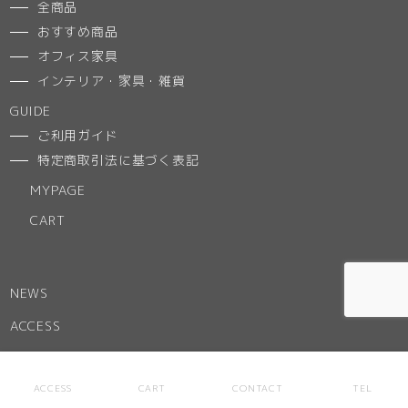
全商品
おすすめ商品
オフィス家具
インテリア・家具・雑貨
GUIDE
ご利用ガイド
特定商取引法に基づく表記
MYPAGE
CART
NEWS
ACCESS
ABOUT
お気に入りリスト
ACCESS
CART
CONTACT
TEL