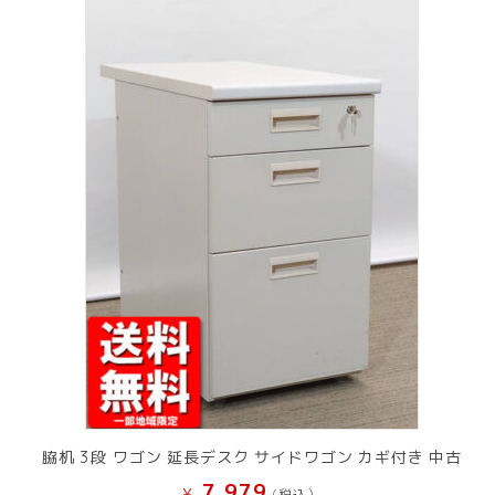
脇机 3段 ワゴン 延長デスク サイドワゴン カギ付き 中古
7,979
¥
(税込）