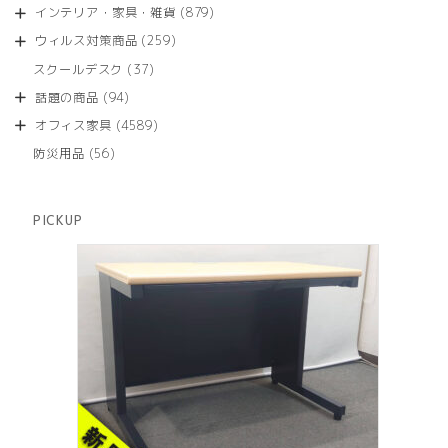
個
商
879
インテリア・家具・雑貨
879
の
品
個
商
259
ウィルス対策商品
259
の
品
個
商
37
スクールデスク
37
の
品
個
商
94
話題の商品
94
の
品
個
商
4589
オフィス家具
4589
の
品
個
商
56
防災用品
56
の
品
個
商
の
品
商
PICKUP
品