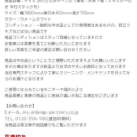
商品詳細：ナイキ 折りたたみテーブル（幕板・天板下棚・キャスター付
き 平行スタック可）
サイズ：幅1800mm×奥行き450mm×高さ700mm
カラー：ウォームホワイト
コンディション：一般的な中古品としての使用感はあるものの、目立つ
キズなどはない良品です
商品コンディションはスタッフ目線となっていますので
お客様には画像を見てご判断いただいております
詳しい写真をご希望の場合は問い合わせください
商品は中古品ということでご理解いただきますようお願いいたします
多少の傷はありますが新品よりお求めやすいお値段となっております
当社専門スタッフにより丁寧にクリーニング・メンテナンスを行ってか
らのお届けとなります
ご使用になられているモニターや端末により
商品画像と実際の商品とに色味の違いが起こる場合がございます
【お問い合わせ】
Eメール. ms-order@c-partners.co.jp
TEL. 0120-356-100(通話料無料)
当商品は埼玉県戸田店舗でもご覧いただけます
在庫切れ