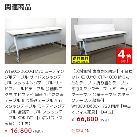
関連商品
W1800×D600×H720 ミーティン
【送料無料 東京地区限定】４台セ
グ用テーブル サイドスタックテー
ット KOKUYO KTP-1008 折りた
ブル スタッキングテーブル サイ
たみテーブル 折り畳みテーブル
ドフォールドテーブル 会議机 コ
平行スタックテーブル ミーティン
クヨ エピファイ 国産 折りたたみ
グテーブル 会議テーブル スタッ
テーブル 折り畳みテーブル 平行
クテーブル 幕板付
スタックテーブル ミーティングテ
W1800×D600×H720 国産【中古
ーブル 会議テーブル スタックテ
オフィス家具】【中古】
ーブル KOKUYO 【中古オフィス
66,800
¥
(税込）
家具】【中古】
16,800
在庫切れ
¥
(税込）