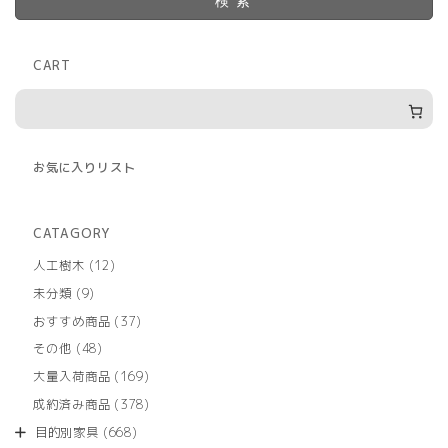
検索
CART
お気に入りリスト
CATAGORY
12
人工樹木
12
個
9
未分類
9
の
個
商
37
おすすめ商品
37
の
品
個
商
48
その他
48
の
品
個
商
169
大量入荷商品
169
の
品
個
商
378
成約済み商品
378
の
品
個
商
668
目的別家具
668
の
品