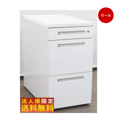
セール
販
売
中
の
商
品