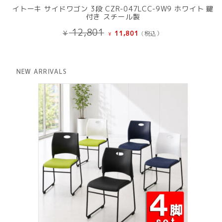
イトーキ サイドワゴン 3段 CZR-047LCC-9W9 ホワイト 鍵
付き スチール製
元
現
12,801
¥
11,801
(税込）
¥
の
在
価
の
格
価
は
格
NEW ARRIVALS
¥ 12,801
は
で
¥ 11,801
し
で
た。
す。