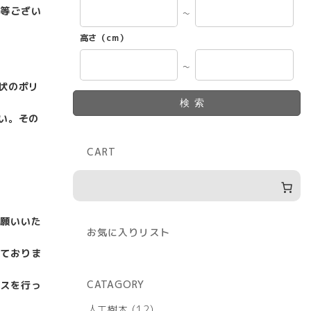
等ござい
～
高さ（cm）
～
状のポリ
検索
い。その
CART
願いいた
お気に入りリスト
ておりま
CATAGORY
スを行っ
12
人工樹木
12