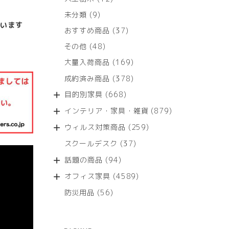
個
9
未分類
9
の
個
います
商
37
おすすめ商品
37
の
品
個
商
48
その他
48
の
品
個
商
169
大量入荷商品
169
の
品
個
商
378
成約済み商品
378
の
品
個
商
668
目的別家具
668
の
品
個
商
879
インテリア・家具・雑貨
879
の
品
個
商
259
ウィルス対策商品
259
の
品
個
商
37
スクールデスク
37
の
品
個
商
94
話題の商品
94
の
品
個
商
4589
オフィス家具
4589
の
品
個
商
56
防災用品
56
の
品
個
商
の
品
商