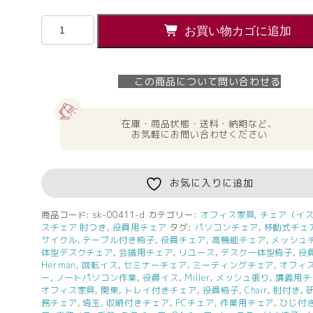
ハ
お買い物カゴに追加
ー
マ
ン
この商品について問い合わせる
ミ
ラ
ー
在庫・商品状態・送料・納期など、
ミ
お気軽にお問い合わせください
ラ
チ
ェ
お気に入りに追加
ア
オ
商品コード:
sk-00411-d
カテゴリー:
オフィス家具
,
チェア（イ
スチェア 肘つき
,
役員用チェア
タグ:
パソコンチェア
,
移動式チェ
フ
サイクル
,
テーブル付き椅子
,
役員チェア
,
高機能チェア
,
メッシュ
ィ
体型デスクチェア
,
会議用チェア
,
リユース
,
デスク一体型椅子
,
役
ス
Herman
,
回転イス
,
セミナーチェア
,
ミーティングチェア
,
オフィ
チ
ー
,
ノートパソコン作業
,
役員イス
,
Miller
,
メッシュ張り
,
講義用チ
オフィス家具
,
関東
,
トレイ付きチェア
,
役員椅子
,
Chair
,
肘付き
,
ェ
務チェア
,
埼玉
,
収納付きチェア
,
PCチェア
,
作業用チェア
,
ひじ付
ア