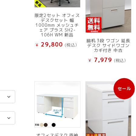
限定2セット オフィス
デスクセット 幅
1000mm メッシュチ
ェア プラス SH2-
106H WM 新品
脇机 3段 ワゴン 延長
29,800
¥
(税込）
デスク サイドワゴン
カギ付き 中古
7,979
¥
(税込）
セール
販
売
中
の
商
品
オフィスデスク 両袖