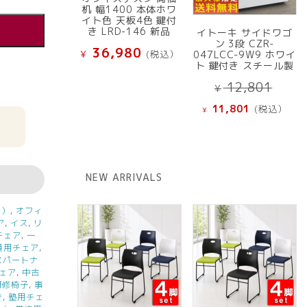
机 幅1400 本体ホワ
イト色 天板4色 鍵付
き LRD-146 新品
イトーキ サイドワゴ
ン 3段 CZR-
36,980
¥
(税込）
047LCC-9W9 ホワイ
ト 鍵付き スチール製
元
12,801
¥
の
現
11,801
(税込）
¥
価
在
格
の
は
価
¥ 12
格
NEW ARRIVALS
で
は
し
¥ 11,801
た。
ス）
,
オフィ
で
ア
,
イス
,
リ
す。
チェア
,
一
員用チェア
,
スパートナ
ェア
,
中古
研修椅子
,
事
き
,
塾用チェ