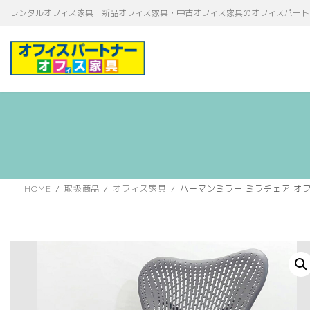
コ
ナ
レンタルオフィス家具・新品オフィス家具・中古オフィス家具のオフィスパート
ン
ビ
テ
ゲ
ン
ー
ツ
シ
へ
ョ
ス
ン
キ
に
ッ
移
プ
動
HOME
取扱商品
オフィス家具
ハーマンミラー ミラチェア オフィ