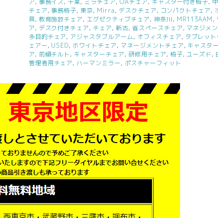
ア
,
事務イス
,
千葉
,
ミラチェア
,
OAチェア
,
キャスター付き椅子
,
ワ
チェア
,
事務椅子
,
東京
,
Mirra
,
デスクチェア
,
コンパクトチェア
,
具
,
教育施設チェア
,
エグゼクティブチェア
,
神奈川
,
MR113AAM
,
ー
ア
,
デスク付きチェア
,
チェア
,
新古
,
省スペースチェア
,
マネジメ
ク
多目的チェア
,
アジャスタブルアーム
,
オフィスチェア
,
タブレット
チ
ェアー
,
USED
,
ホワイトチェア
,
マネージメントチェア
,
キャスタ
ェ
ア
,
前傾チルト
,
キャスターチェア
,
研修用チェア
,
椅子
,
ユーズド
,
管理者用チェア
,
ハーマンミラー
,
ポスチャーフィット
ア
デ
ス
ク
チ
ェ
ア
在
宅
グ
ラ
フ
ァ
イ