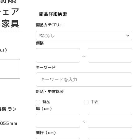
チェア
商品詳細検索
ィス家具
商品カテゴリー
価格
い）
～
キーワード
新品・中古区分
新品
中古
構 ラン
幅（cm）
～
055mm
奥行（cm）