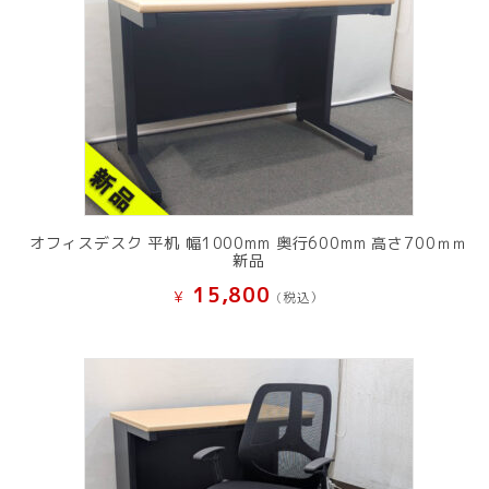
オフィスデスク 平机 幅1000mm 奥行600mm 高さ700ｍｍ
新品
15,800
¥
(税込）