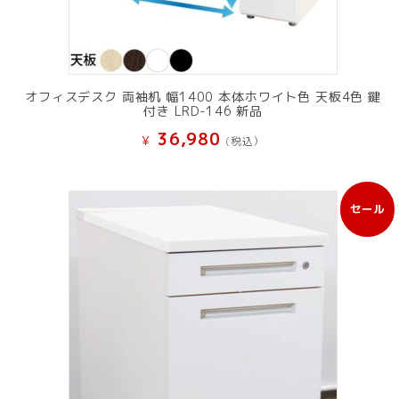
オフィスデスク 両袖机 幅1400 本体ホワイト色 天板4色 鍵
付き LRD-146 新品
36,980
¥
(税込）
セール
販
売
中
の
商
品