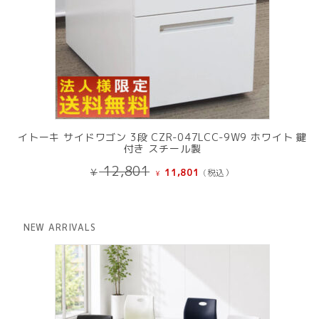
イトーキ サイドワゴン 3段 CZR-047LCC-9W9 ホワイト 鍵
付き スチール製
元
現
12,801
¥
11,801
(税込）
¥
の
在
価
の
格
価
は
格
NEW ARRIVALS
¥ 12,801
は
で
¥ 11,801
し
で
た。
す。