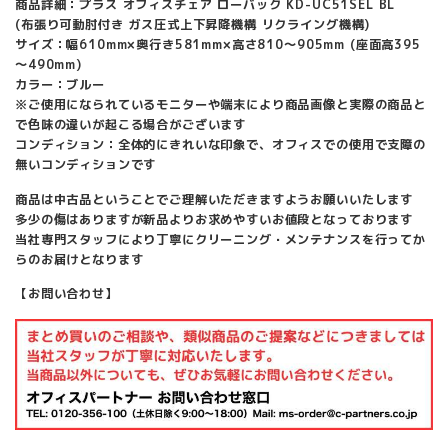
商品詳細：プラス オフィスチェア ローバック KD-UC51SEL BL
(布張り可動肘付き ガス圧式上下昇降機構 リクライング機構)
サイズ：幅610mm×奥行き581mm×高さ810～905mm (座面高395
～490mm)
カラー：ブルー
※ご使用になられているモニターや端末により商品画像と実際の商品と
で色味の違いが起こる場合がございます
コンディション：全体的にきれいな印象で、オフィスでの使用で支障の
無いコンディションです
商品は中古品ということでご理解いただきますようお願いいたします
多少の傷はありますが新品よりお求めやすいお値段となっております
当社専門スタッフにより丁寧にクリーニング・メンテナンスを行ってか
らのお届けとなります
【お問い合わせ】