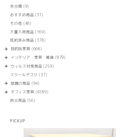
個
9
未分類
9
の
個
商
37
おすすめ商品
37
の
品
個
商
48
その他
48
の
品
個
商
169
大量入荷商品
169
の
品
個
商
378
成約済み商品
378
の
品
個
商
668
目的別家具
668
の
品
個
商
879
インテリア・家具・雑貨
879
の
品
個
商
259
ウィルス対策商品
259
の
品
個
商
37
スクールデスク
37
の
品
個
商
94
話題の商品
94
の
品
個
商
4589
オフィス家具
4589
の
品
個
商
56
防災用品
56
の
品
個
商
の
品
商
PICKUP
品