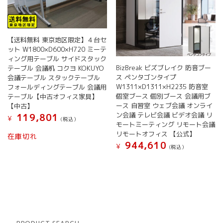
【送料無料 東京地区限定】４台セ
ット W1800×D600×H720 ミーテ
ィング用テーブル サイドスタック
BizBreak ビズブレイク 防音ブー
テーブル 会議机 コクヨ KOKUYO
ス ペンタゴンタイプ
会議テーブル スタックテーブル
W1311×D1311×H2235 防音室
フォールディングテーブル 会議用
個室ブース 個別ブース 会議用ブ
テーブル【中古オフィス家具】
ース 自習室 ウェブ会議 オンライ
【中古】
ン会議 テレビ会議 ビデオ会議 リ
119,801
¥
(税込）
モートミーティング リモート会議
リモートオフィス 【公式】
在庫切れ
944,610
¥
(税込）