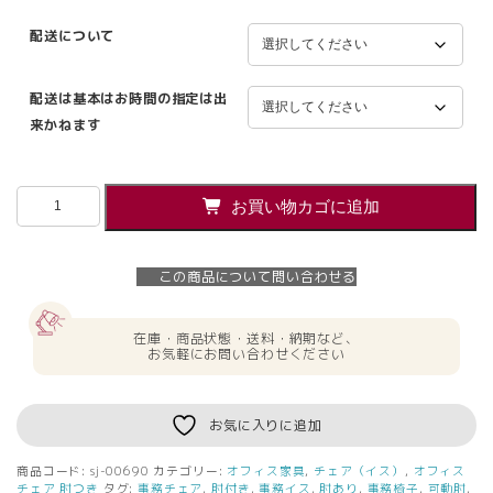
配送について
配送は基本はお時間の指定は出
来かねます
オ
お買い物カゴに追加
フ
ィ
ス
この商品について問い合わせる
チ
ェ
ア
在庫・商品状態・送料・納期など、
プ
お気軽にお問い合わせください
ラ
ス
ユ
お気に入りに追加
ー
チ
商品コード:
sj-00690
カテゴリー:
オフィス家具
,
チェア（イス）
,
オフィス
ェ
チェア 肘つき
タグ:
事務チェア
,
肘付き
,
事務イス
,
肘あり
,
事務椅子
,
可動肘
,