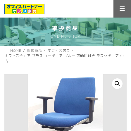
コ
ナ
ン
ビ
テ
ゲ
ン
ー
ツ
シ
取扱商品
へ
ョ
ONLINE SHOP
ス
ン
キ
に
ッ
移
HOME
取扱商品
オフィス家具
プ
動
オフィスチェア プラス ユーチェア ブルー 可動肘付き デスクチェア 中
古