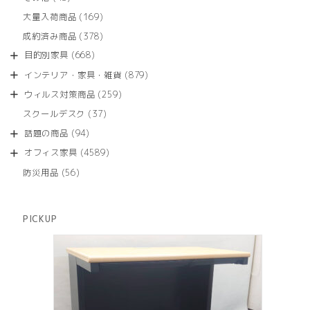
の
品
個
商
169
大量入荷商品
169
の
品
個
商
378
成約済み商品
378
の
品
個
商
668
目的別家具
668
の
品
個
商
879
インテリア・家具・雑貨
879
の
品
個
商
259
ウィルス対策商品
259
の
品
個
商
37
スクールデスク
37
の
品
個
商
94
話題の商品
94
の
品
個
商
4589
オフィス家具
4589
の
品
個
商
56
防災用品
56
の
品
個
商
の
品
商
PICKUP
品