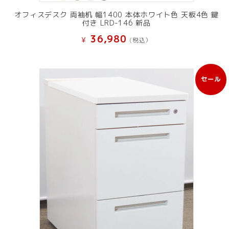
オフィスデスク 両袖机 幅1400 本体ホワイト色 天板4色 鍵
付き LRD-146 新品
36,980
¥
(税込）
セール
販
売
中
の
商
品