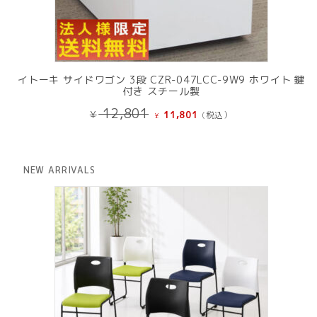
イトーキ サイドワゴン 3段 CZR-047LCC-9W9 ホワイト 鍵
付き スチール製
元
現
12,801
¥
11,801
(税込）
¥
の
在
価
の
格
価
は
格
NEW ARRIVALS
¥ 12,801
は
で
¥ 11,801
し
で
た。
す。