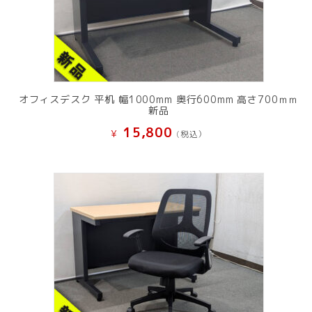
オフィスデスク 平机 幅1000mm 奥行600mm 高さ700ｍｍ
新品
15,800
¥
(税込）