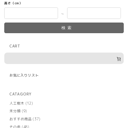
高さ（cm）
～
検索
CART
お気に入りリスト
CATAGORY
12
人工樹木
12
個
9
未分類
9
の
個
商
37
おすすめ商品
37
の
品
個
商
48
その他
48