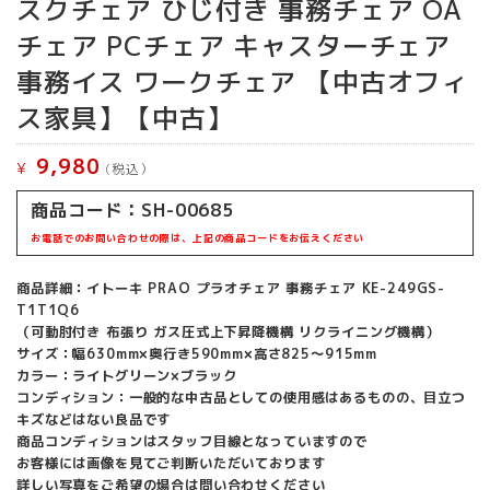
スクチェア ひじ付き 事務チェア OA
チェア PCチェア キャスターチェア
事務イス ワークチェア 【中古オフィ
ス家具】【中古】
9,980
¥
(税込）
商品コード：SH-00685
お電話でのお問い合わせの際は、上記の商品コードをお伝えください
商品詳細：イトーキ PRAO プラオチェア 事務チェア KE-249GS-
T1T1Q6
（可動肘付き 布張り ガス圧式上下昇降機構 リクライニング機構）
サイズ：幅630mm×奥行き590mm×高さ825～915mm
カラー：ライトグリーン×ブラック
コンディション：一般的な中古品としての使用感はあるものの、目立つ
キズなどはない良品です
商品コンディションはスタッフ目線となっていますので
お客様には画像を見てご判断いただいております
詳しい写真をご希望の場合は問い合わせください