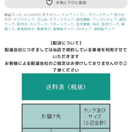
お気に入りに追加
商品コード:
sh-00685
カテゴリー:
チェア（イス）
,
オフィスチェア 肘つき
タグ:
デスクチェア
,
ぷらお
,
オフィスチェア
,
自宅勤務
,
パソコンチェア
,
自宅
ワーク
,
肘付き
,
テレワーク
,
リモートワーク
,
在宅勤務
,
椅子
,
在宅ワーク
,
事
務イス
,
事務用椅子
,
事務椅子
,
高機能チェア
,
OAチェア
,
高性能チェア
【配送について】
配達会社につきましては当店で契約している業者を利用させて
いただきます
お客様による配達会社のご指定はお受けしておりませんのでご
了承ください