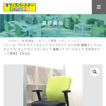
コ
ナ
ン
ビ
テ
ゲ
ン
ー
ツ
シ
取扱商品
へ
ョ
ONLINE SHOP
ス
ン
キ
に
ッ
移
HOME
取扱商品
オフィス家具
チェア（イス）
プ
動
イトーキ プラオ オフィスチェア デスクチェア ひじ付き 事務チェア OA
チェア PCチェア キャスターチェア 事務イス ワークチェア 【中古オフ
ィス家具】【中古】