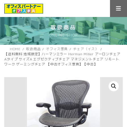
コ
ナ
ン
ビ
テ
ゲ
ン
ー
ツ
シ
取扱商品
へ
ョ
ONLINE SHOP
ス
ン
キ
に
ッ
移
HOME
取扱商品
オフィス家具
チェア（イス）
プ
動
【送料無料 地域限定】ハーマンミラー Herman Miller アーロンチェア
Aタイプ サイズA エグゼクティブチェア マネジメントチェア リモート
ワーク ゲーミングチェア 【中古オフィス家具】【中古】