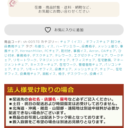
在庫・商品状態・送料・納期など、
お気軽にお問い合わせください
お気に入りに追加
商品コード:
sh-00578
カテゴリー:
チェア（イス）
,
オフィスチェア 肘つき
,
役員用チェア
タグ:
布張り
,
イス
,
ハーマンミラー
,
役員椅子
,
メッシュ張り
,
事
務チェア
,
HermanMiller
,
PCチェア
,
肘付き
,
事務イス
,
Aeron
,
OAチェア
,
ひ
じ付き
,
事務椅子
,
デスクチェア
,
テレワーク
,
エグゼクティブチェア
,
ワークチ
ェア
,
リモートワーク
,
マネジメントチェア
,
オフィスチェア
,
在宅勤務
,
マネー
ジメントチェア
,
キャスターチェア
,
在宅ワーク
,
管理者用チェア
,
パソコンチ
ェア
,
チェア
,
リモートオフィス
,
役員チェア
,
メッシュチェア
,
チェアー
,
在宅
オフィス
,
役員用チェア
,
回転イス
,
椅子
,
デスクワーク
,
役員イス