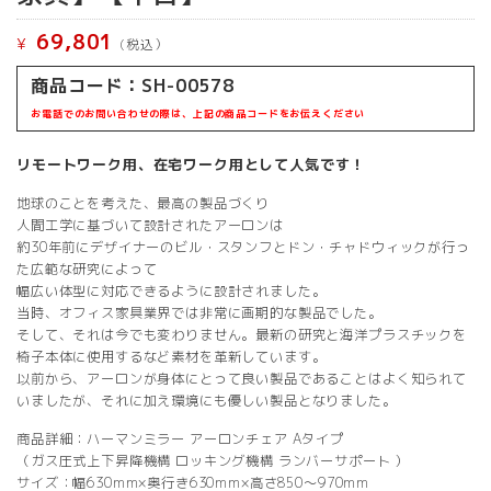
69,801
¥
(税込）
商品コード：SH-00578
お電話でのお問い合わせの際は、上記の商品コードをお伝えください
リモートワーク用、在宅ワーク用として人気です！
地球のことを考えた、最高の製品づくり
人間工学に基づいて設計されたアーロンは
約30年前にデザイナーのビル・スタンフとドン・チャドウィックが行っ
た広範な研究によって
幅広い体型に対応できるように設計されました。
当時、オフィス家具業界では非常に画期的な製品でした。
そして、それは今でも変わりません。最新の研究と海洋プラスチックを
椅子本体に使用するなど素材を革新しています。
以前から、アーロンが身体にとって良い製品であることはよく知られて
いましたが、それに加え環境にも優しい製品となりました。
商品詳細：ハーマンミラー アーロンチェア Aタイプ
（ガス圧式上下昇降機構 ロッキング機構 ランバーサポート ）
サイズ：幅630mm×奥行き630mm×高さ850～970mm