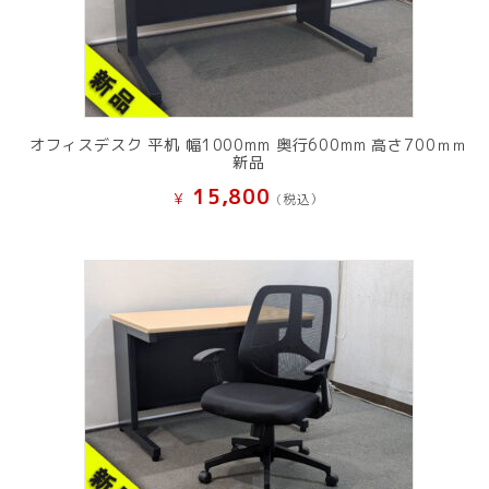
オフィスデスク 平机 幅1000mm 奥行600mm 高さ700ｍｍ
新品
15,800
¥
(税込）