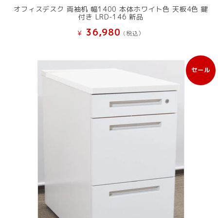
オフィスデスク 両袖机 幅1400 本体ホワイト色 天板4色 鍵
付き LRD-146 新品
36,980
¥
(税込）
セール
販
売
中
の
商
品