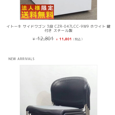
イトーキ サイドワゴン 3段 CZR-047LCC-9W9 ホワイト 鍵
付き スチール製
元
現
12,801
¥
11,801
(税込）
¥
の
在
価
の
格
価
は
格
NEW ARRIVALS
¥ 12,801
は
で
¥ 11,801
し
で
た。
す。