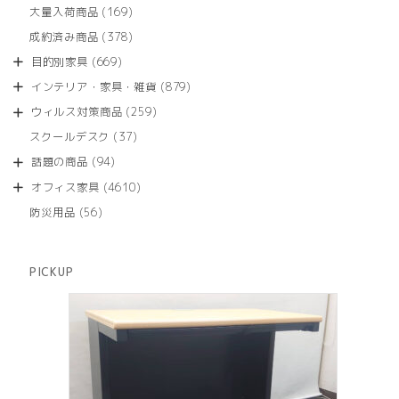
品
個
商
169
大量入荷商品
169
の
品
個
商
378
成約済み商品
378
の
品
個
商
669
目的別家具
669
の
品
個
商
879
インテリア・家具・雑貨
879
の
品
個
商
259
ウィルス対策商品
259
の
品
個
商
37
スクールデスク
37
の
品
個
商
94
話題の商品
94
の
品
個
商
4610
オフィス家具
4610
の
品
個
商
56
防災用品
56
の
品
個
商
の
品
商
PICKUP
品