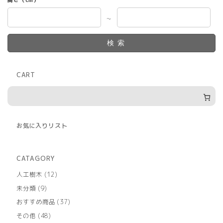
～
検索
CART
お気に入りリスト
CATAGORY
12
人工樹木
12
個
9
未分類
9
の
個
商
37
おすすめ商品
37
の
品
個
商
48
その他
48
の