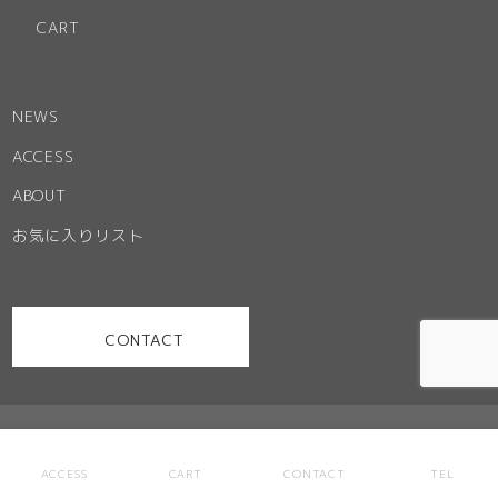
CART
NEWS
ACCESS
ABOUT
お気に入りリスト
CONTACT
お問い合わせ
特定商取引法に基づく表記
ご利用規約
プライバシーポリシー
サイトマップ
ACCESS
CART
CONTACT
TEL