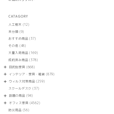
CATAGORY
12
人工樹木
12
個
9
未分類
9
の
個
商
37
おすすめ商品
37
の
品
個
商
48
その他
48
の
品
個
商
169
大量入荷商品
169
の
品
個
商
378
成約済み商品
378
の
品
個
商
668
目的別家具
668
の
品
個
商
879
インテリア・家具・雑貨
879
の
品
個
商
259
ウィルス対策商品
259
の
品
個
商
37
スクールデスク
37
の
品
個
商
94
話題の商品
94
の
品
個
商
4562
オフィス家具
4562
の
品
個
商
56
防災用品
56
の
品