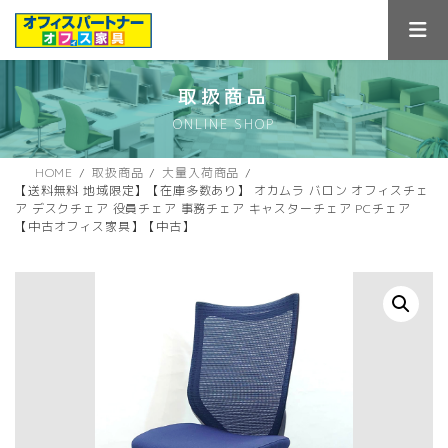
コ
ナ
ン
ビ
テ
ゲ
ン
ー
ツ
シ
取扱商品
へ
ョ
ONLINE SHOP
ス
ン
キ
に
ッ
移
HOME
取扱商品
大量入荷商品
プ
動
【送料無料 地域限定】【在庫多数あり】 オカムラ バロン オフィスチェ
ア デスクチェア 役員チェア 事務チェア キャスターチェア PCチェア
【中古オフィス家具】【中古】