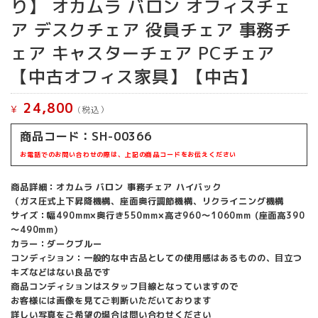
り】 オカムラ バロン オフィスチェ
ア デスクチェア 役員チェア 事務チ
ェア キャスターチェア PCチェア
【中古オフィス家具】【中古】
24,800
¥
(税込）
商品コード：SH-00366
お電話でのお問い合わせの際は、上記の商品コードをお伝えください
商品詳細：オカムラ バロン 事務チェア ハイバック
（ガス圧式上下昇降機構、座面奥行調節機構、リクライニング機構
サイズ：幅490mm×奥行き550mm×高さ960～1060mm (座面高390
～490mm)
カラー：ダークブルー
コンディション：一般的な中古品としての使用感はあるものの、目立つ
キズなどはない良品です
商品コンディションはスタッフ目線となっていますので
お客様には画像を見てご判断いただいております
詳しい写真をご希望の場合は問い合わせください