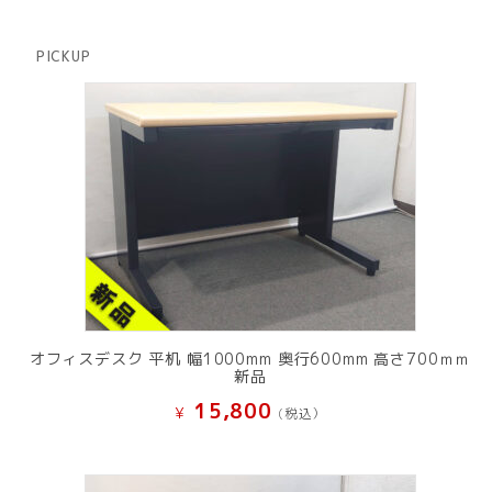
個
商
の
品
商
PICKUP
品
オフィスデスク 平机 幅1000mm 奥行600mm 高さ700ｍｍ
新品
15,800
¥
(税込）