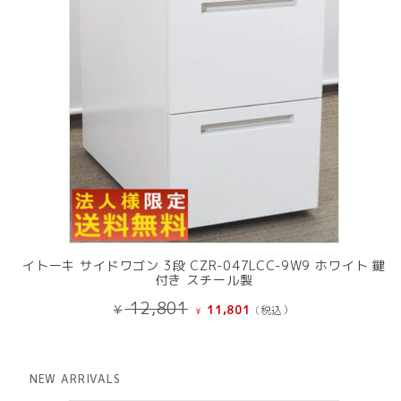
イトーキ サイドワゴン 3段 CZR-047LCC-9W9 ホワイト 鍵
付き スチール製
元
現
12,801
¥
11,801
(税込）
¥
の
在
価
の
格
価
は
格
NEW ARRIVALS
¥ 12,801
は