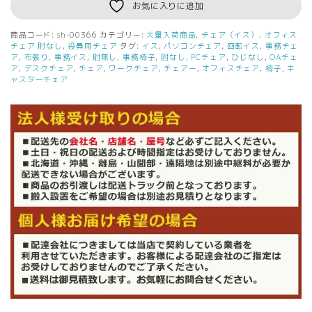
お気に入りに追加
商品コード:
sh-00366
カテゴリー:
大量入荷商品
,
チェア（イス）
,
オフィス
チェア 肘なし
,
役員用チェア
タグ:
イス
,
パソコンチェア
,
回転イス
,
事務チェ
ア
,
布張り
,
事務イス
,
肘無し
,
事務椅子
,
肘なし
,
PCチェア
,
ひじなし
,
OAチェ
ア
,
デスクチェア
,
チェア
,
ワークチェア
,
チェアー
,
オフィスチェア
,
椅子
,
キ
ャスターチェア