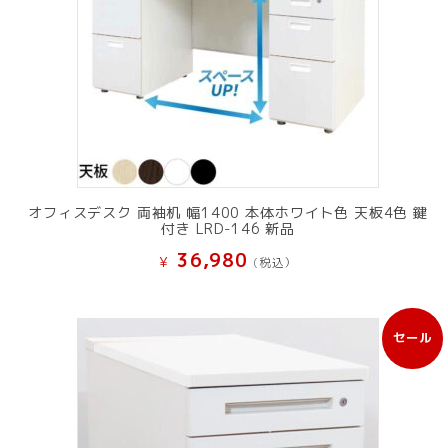
オフィスデスク 両袖机 幅1400 本体ホワイト色 天板4色 鍵
付き LRD-146 新品
36,980
¥
(税込）
セール
販
売
中
の
商
品