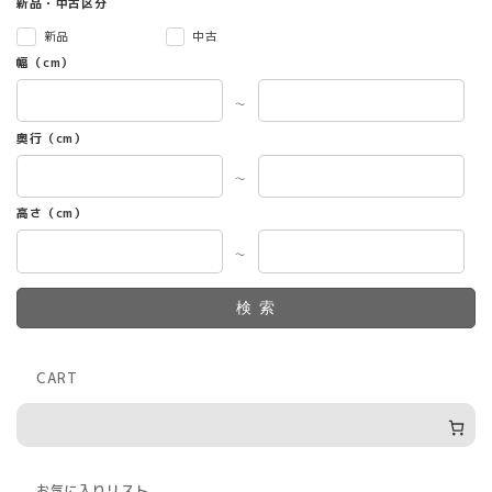
新品・中古区分
新品
中古
幅（cm）
～
奥行（cm）
～
高さ（cm）
～
検索
CART
お気に入りリスト