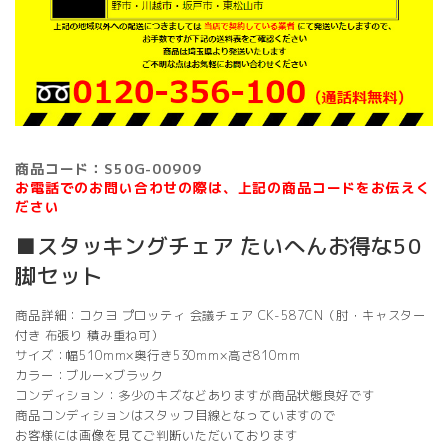
商品コード：S50G-00909
お電話でのお問い合わせの際は、上記の商品コードをお伝えく
ださい
■スタッキングチェア たいへんお得な50
脚セット
商品詳細：コクヨ プロッティ 会議チェア CK-587CN（肘・キャスター
付き 布張り 積み重ね可）
サイズ：幅510mm×奥行き530mm×高さ810mm
カラー：ブルー×ブラック
コンディション：多少のキズなどありますが商品状態良好です
商品コンディションはスタッフ目線となっていますので
お客様には画像を見てご判断いただいております