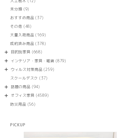
12
人工樹木
12
個
9
未分類
9
の
個
商
37
おすすめ商品
37
の
品
個
商
48
その他
48
の
品
個
商
169
大量入荷商品
169
の
品
個
商
378
成約済み商品
378
の
品
個
商
668
目的別家具
668
の
品
個
商
879
インテリア・家具・雑貨
879
の
品
個
商
259
ウィルス対策商品
259
の
品
個
商
37
スクールデスク
37
の
品
個
商
94
話題の商品
94
の
品
個
商
4589
オフィス家具
4589
の
品
個
商
56
防災用品
56
の
品
個
商
の
品
商
PICKUP
品