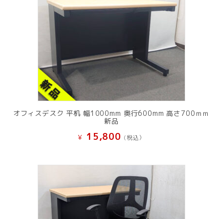
オフィスデスク 平机 幅1000mm 奥行600mm 高さ700ｍｍ
新品
15,800
¥
(税込）