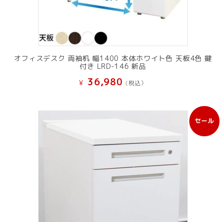
オフィスデスク 両袖机 幅1400 本体ホワイト色 天板4色 鍵
付き LRD-146 新品
36,980
¥
(税込）
セール
販
売
中
の
商
品