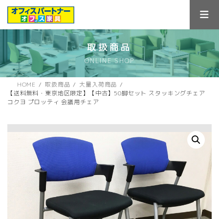
コ
ナ
ン
ビ
テ
ゲ
ン
ー
ツ
シ
取扱商品
へ
ョ
ONLINE SHOP
ス
ン
キ
に
ッ
移
HOME
取扱商品
大量入荷商品
プ
動
【送料無料・東京地区限定】【中古】50脚セット スタッキングチェア
コクヨ プロッティ 会議用チェア