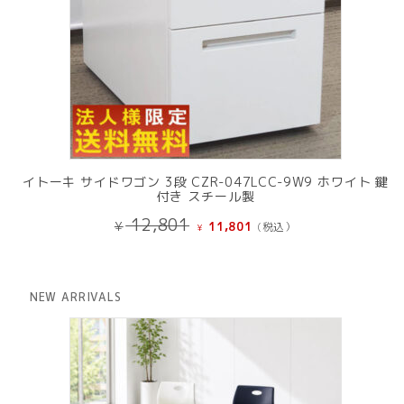
イトーキ サイドワゴン 3段 CZR-047LCC-9W9 ホワイト 鍵
付き スチール製
元
現
12,801
¥
11,801
(税込）
¥
の
在
価
の
格
価
は
格
NEW ARRIVALS
¥ 12,801
は
で
¥ 11,801
し
で
た。
す。