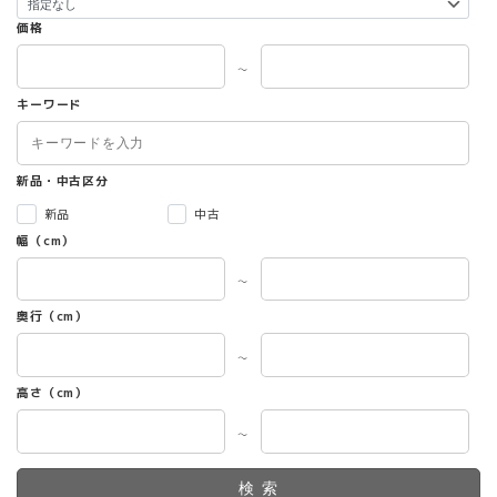
価格
～
キーワード
新品・中古区分
新品
中古
幅（cm）
～
奥行（cm）
～
高さ（cm）
～
検索