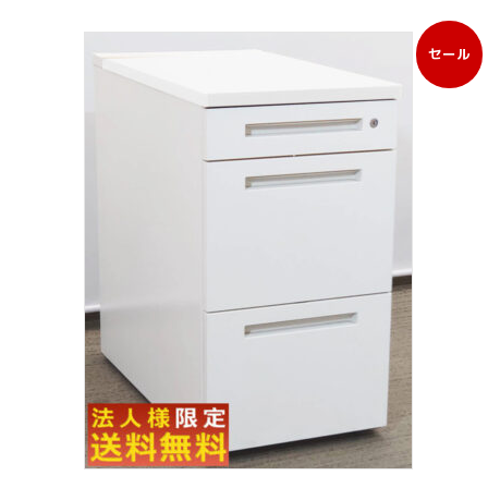
セール
販
売
中
の
商
品