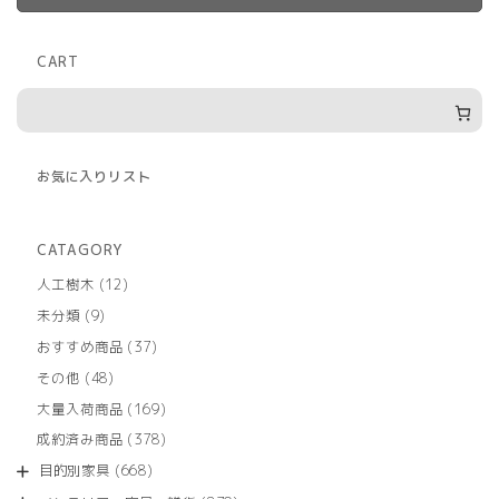
CART
お気に入りリスト
CATAGORY
12
人工樹木
12
個
9
未分類
9
の
個
商
37
おすすめ商品
37
の
品
個
商
48
その他
48
の
品
個
商
169
大量入荷商品
169
の
品
個
商
378
成約済み商品
378
の
品
個
商
668
目的別家具
668
の
品
個
商