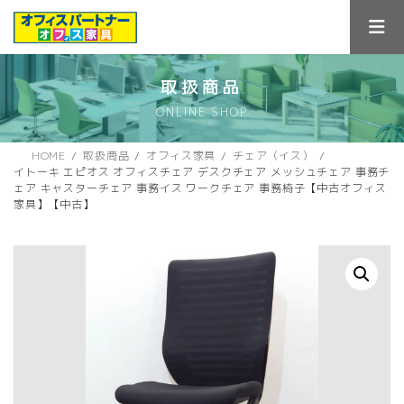
コ
ナ
ン
ビ
テ
ゲ
ン
ー
ツ
シ
取扱商品
へ
ョ
ONLINE SHOP
ス
ン
キ
に
ッ
移
HOME
取扱商品
オフィス家具
チェア（イス）
プ
動
イトーキ エピオス オフィスチェア デスクチェア メッシュチェア 事務チ
ェア キャスターチェア 事務イス ワークチェア 事務椅子【中古オフィス
家具】【中古】