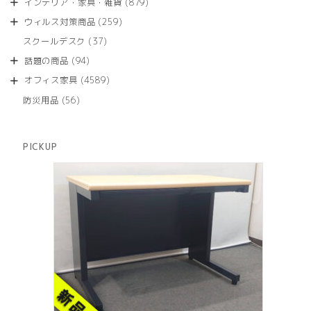
879
インテリア・家具・雑貨
879
の
品
個
商
259
ウィルス対策商品
259
の
品
個
商
37
スクールデスク
37
の
品
個
商
94
話題の商品
94
の
品
個
商
4589
オフィス家具
4589
の
品
個
商
56
防災用品
56
の
品
個
商
の
品
商
PICKUP
品