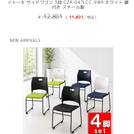
イトーキ サイドワゴン 3段 CZR-047LCC-9W9 ホワイト 鍵
付き スチール製
元
現
12,801
¥
11,801
(税込）
¥
の
在
価
の
格
価
は
格
NEW ARRIVALS
¥ 12,801
は
で
¥ 11,801
し
で
た。
す。