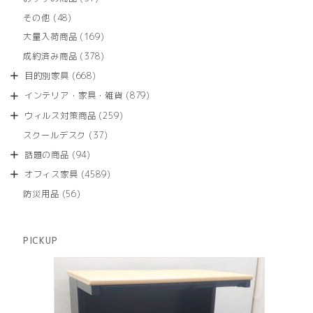
の
品
個
商
48
その他
48
の
品
個
商
169
大量入荷商品
169
の
品
個
商
378
成約済み商品
378
の
品
個
商
668
目的別家具
668
の
品
個
商
879
インテリア・家具・雑貨
879
の
品
個
商
259
ウィルス対策商品
259
の
品
個
商
37
スクールデスク
37
の
品
個
商
94
話題の商品
94
の
品
個
商
4589
オフィス家具
4589
の
品
個
商
56
防災用品
56
の
品
個
商
の
品
商
PICKUP
品