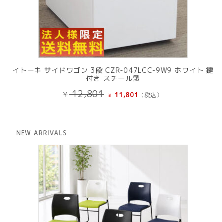
イトーキ サイドワゴン 3段 CZR-047LCC-9W9 ホワイト 鍵
付き スチール製
元
現
12,801
¥
11,801
(税込）
¥
の
在
価
の
格
価
は
格
NEW ARRIVALS
¥ 12,801
は
で
¥ 11,801
し
で
た。
す。