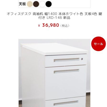
オフィスデスク 両袖机 幅1400 本体ホワイト色 天板4色 鍵
付き LRD-146 新品
36,980
¥
(税込）
セール
販
売
中
の
商
品