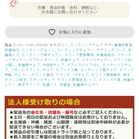
在庫・商品状態・送料・納期など、
お気軽にお問い合わせください
お気に入りに追加
商品コード:
s10h-00658
カテゴリー:
ミーティングチェア
タグ:
事務所家具
,
会議椅子
,
ミーティングルーム
,
ミーティングチェアー
,
デザインオフィス
,
会
議用イス
,
ミーティング用チェアー
,
オフィス家具買取
,
会議用椅子
,
スタッキ
ングチェアー
,
サブスクオフィス
,
会議チェア
,
スタックチェアー
,
オフィス引
っ越し
,
会議用チェア
,
多目的チェア
,
オフィスレイアウト
,
ミーティングチェ
ア
,
リモートオフィス
,
チェア
,
オフィス工事
,
ミーティング用チェア
,
オフィス
移転
,
チェアー
,
オフィス東京
,
スタッキングチェア
,
オフィス家具東京
,
椅子
,
オフィス埼玉
,
スタックチェア
,
オフィス家具埼玉
,
イス
,
オフィス千葉
,
会議チ
ェアー
,
東京オフィス
,
会議イス
,
会議室
,
会議用チェアー