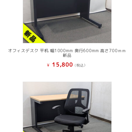
オフィスデスク 平机 幅1000mm 奥行600mm 高さ700ｍｍ
新品
15,800
¥
(税込）