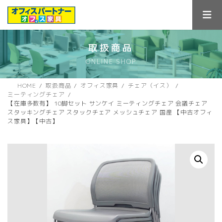
コ
ナ
ン
ビ
テ
ゲ
ン
ー
ツ
シ
取扱商品
へ
ョ
ONLINE SHOP
ス
ン
キ
に
ッ
移
HOME
取扱商品
オフィス家具
チェア（イス）
プ
動
ミーティングチェア
【在庫多数有】 10脚セット サンケイ ミーティングチェア 会議チェア
スタッキングチェア スタックチェア メッシュチェア 国産 【中古オフィ
ス家具】【中古】