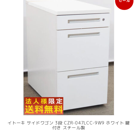
セール
販
売
中
の
商
品
イトーキ サイドワゴン 3段 CZR-047LCC-9W9 ホワイト 鍵
付き スチール製