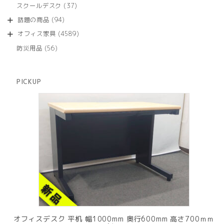
個
商
37
スクールデスク
37
の
品
個
商
94
話題の商品
94
の
品
個
商
4589
オフィス家具
4589
の
品
個
商
56
防災用品
56
の
品
個
商
の
品
商
PICKUP
品
オフィスデスク 平机 幅1000mm 奥行600mm 高さ700ｍｍ