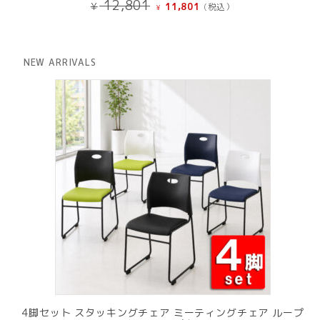
元
現
12,801
¥
11,801
(税込）
¥
の
在
価
の
格
価
は
格
NEW ARRIVALS
¥ 12,801
は
で
¥ 11,801
し
で
た。
す。
4脚セット スタッキングチェア ミーティングチェア ループ