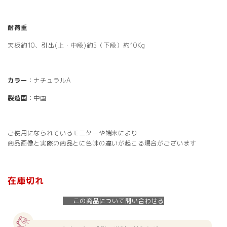
耐荷重
天板約10、引出(上・中段)約5（下段）約10Kg
カラー
：ナチュラルA
製造国
：中国
ご使用になられているモニターや端末により
商品画像と実際の商品とに色味の違いが起こる場合がございます
在庫切れ
この商品について問い合わせる