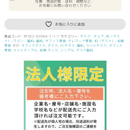
在庫・商品状態・送料・納期など、
お気軽にお問い合わせください
お気に入りに追加
商品コード:
RFSD2-600NA-1-1-1
カテゴリー:
デスク・チェア
,
机（デス
ク）
,
ワゴン・脇机
,
脇机
,
オフィス家具
,
テレワーク家具
,
机（デスク）
,
収納
家具
タグ:
オフィスデスク
,
デスク
,
PCデスク
,
脇机
,
サイドデスク
,
オフィス
家具
,
サイドテーブル
,
収納 ラック
,
シンプル
,
デスク脇机