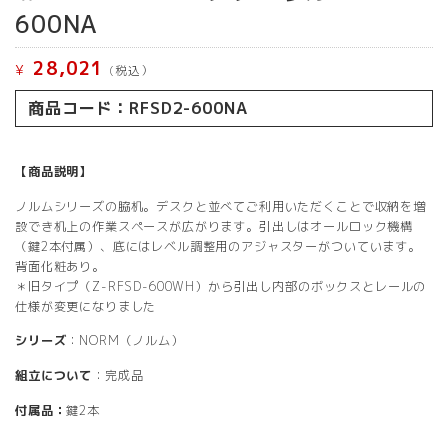
600NA
28,021
¥
(税込）
商品コード：RFSD2-600NA
【商品説明】
ノルムシリーズの脇机。デスクと並べてご利用いただくことで収納を増
設でき机上の作業スペースが広がります。引出しはオールロック機構
（鍵2本付属）、底にはレベル調整用のアジャスターがついています。
背面化粧あり。
＊旧タイプ（Z-RFSD-600WH）から引出し内部のボックスとレールの
仕様が変更になりました
シリーズ
：NORM（ノルム）
組立について
：完成品
付属品：
鍵2本