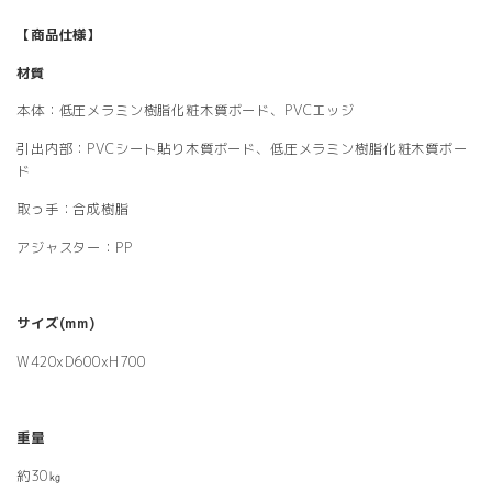
【商品仕様】
材質
本体：低圧メラミン樹脂化粧木質ボード、PVCエッジ
引出内部：PVCシート貼り木質ボード、低圧メラミン樹脂化粧木質ボー
ド
取っ手：合成樹脂
アジャスター：PP
サイズ(mm)
W420xD600xH700
重量
約30㎏