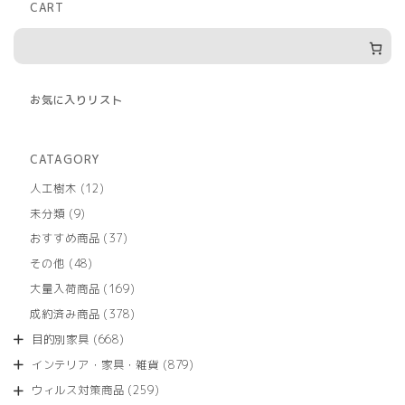
CART
お気に入りリスト
CATAGORY
12
人工樹木
12
個
9
未分類
9
の
個
商
37
おすすめ商品
37
の
品
個
商
48
その他
48
の
品
個
商
169
大量入荷商品
169
の
品
個
商
378
成約済み商品
378
の
品
個
商
668
目的別家具
668
の
品
個
商
879
インテリア・家具・雑貨
879
の
品
個
商
259
ウィルス対策商品
259
の
品