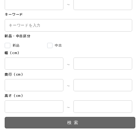
～
キーワード
新品・中古区分
新品
中古
幅（cm）
～
奥行（cm）
～
高さ（cm）
～
検索