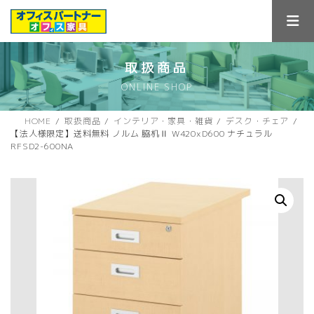
コ
ナ
ン
ビ
テ
ゲ
ン
ー
ツ
シ
取扱商品
へ
ョ
ONLINE SHOP
ス
ン
キ
に
ッ
移
HOME
取扱商品
インテリア・家具・雑貨
デスク・チェア
プ
動
【法人様限定】送料無料 ノルム 脇机Ⅱ W420xD600 ナチュラル
RFSD2-600NA