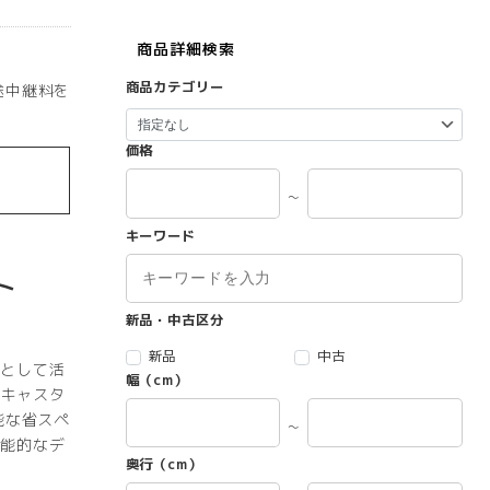
商品詳細検索
商品カテゴリー
途中継料を
価格
～
キーワード
ト
新品・中古区分
新品
中古
として活
幅（cm）
yキャスタ
能な省スペ
～
能的なデ
奥行（cm）