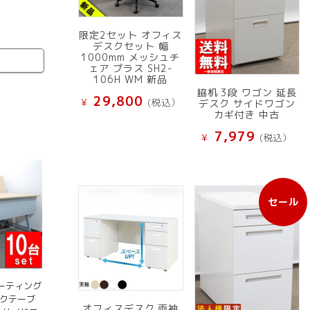
限定2セット オフィス
デスクセット 幅
1000mm メッシュチ
ェア プラス SH2-
106H WM 新品
脇机 3段 ワゴン 延長
29,800
¥
(税込）
デスク サイドワゴン
カギ付き 中古
7,979
¥
(税込）
セール
販
売
中
の
商
品
 ミーティング
ックテーブ
オフィスデスク 両袖