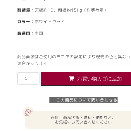
耐荷重
：天板約10、棚板約15Kg（均等荷重）
カラー
：ホワイトウッド
製造国
：中国
商品画像はご使用のモニタの設定により現物の色と異なっ
場合があります。
【法
お買い物カゴに追加
人
様
限
この商品について問い合わせる
定】
送
料
在庫・商品状態・送料・納期など、
無
お気軽にお問い合わせください
料