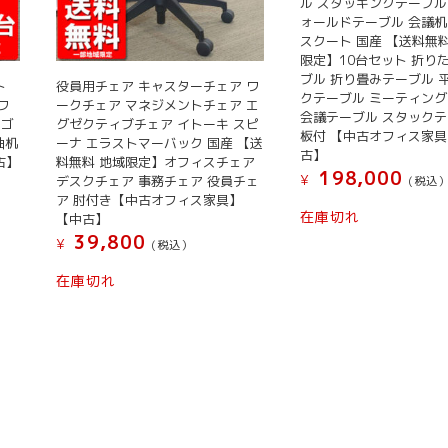
ル スタッキングテーブル
ォールドテーブル 会議机
スクート 国産 【送料無
限定】10台セット 折り
ブル 折り畳みテーブル 
ト
役員用チェア キャスターチェア ワ
クテーブル ミーティン
ワ
ークチェア マネジメントチェア エ
会議テーブル スタックテ
ワゴ
グゼクティブチェア イトーキ スピ
板付 【中古オフィス家
袖机
ーナ エラストマーバック 国産 【送
古】
古】
料無料 地域限定】オフィスチェア
198,000
¥
デスクチェア 事務チェア 役員チェ
(税込
ア 肘付き【中古オフィス家具】
在庫切れ
【中古】
39,800
¥
(税込）
在庫切れ