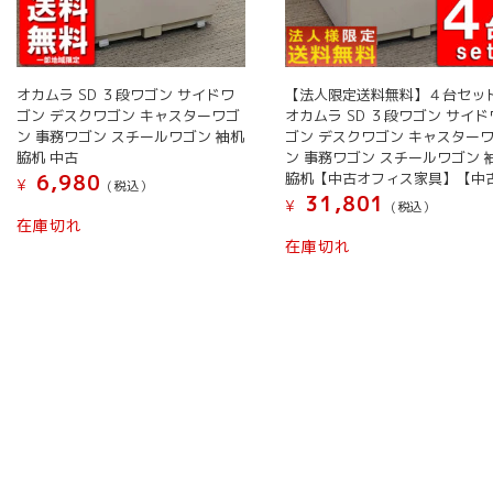
オカムラ SD ３段ワゴン サイドワ
【法人限定送料無料】４台セッ
ゴン デスクワゴン キャスターワゴ
オカムラ SD ３段ワゴン サイド
ン 事務ワゴン スチールワゴン 袖机
ゴン デスクワゴン キャスター
脇机 中古
ン 事務ワゴン スチールワゴン 
脇机【中古オフィス家具】【中
6,980
¥
(税込）
31,801
¥
(税込）
こ
在庫切れ
の
在庫切れ
商
品
に
は
複
数
の
バ
リ