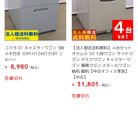
コクヨ GT キャスターワゴン 3段
【法人限定送料無料】４台セット
カギ付き SDM-GTZ46T3S81 シ
オカムラ SD ３段ワゴン サイドワ
ルバー
ゴン デスクワゴン キャスターワ
ゴン 事務ワゴン スチールワゴン
8,980
¥
(税込）
袖机 脇机【中古オフィス家具】
こ
【中古】
在庫切れ
の
31,801
¥
(税込）
商
品
在庫切れ
に
は
複
数
の
バ
リ