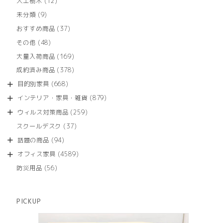
12
人工樹木
12
個
9
未分類
9
の
個
商
37
おすすめ商品
37
の
品
個
商
48
その他
48
の
品
個
商
169
大量入荷商品
169
の
品
個
商
378
成約済み商品
378
の
品
個
商
668
目的別家具
668
の
品
個
商
879
インテリア・家具・雑貨
879
の
品
個
商
259
ウィルス対策商品
259
の
品
個
商
37
スクールデスク
37
の
品
個
商
94
話題の商品
94
の
品
個
商
4589
オフィス家具
4589
の
品
個
商
56
防災用品
56
の
品
個
商
の
品
商
PICKUP
品