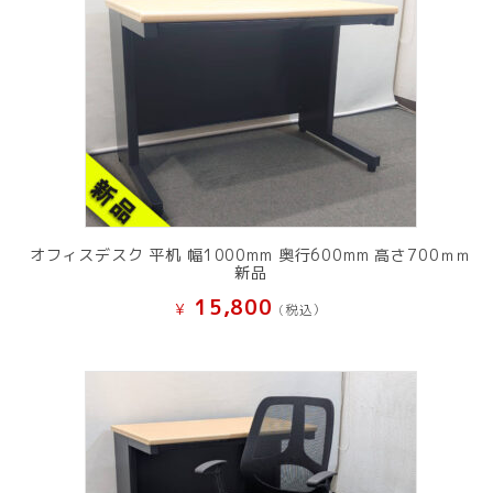
オフィスデスク 平机 幅1000mm 奥行600mm 高さ700ｍｍ
新品
15,800
¥
(税込）