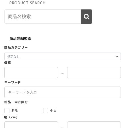
PRODUCT SEARCH
エ
ー
シ
ョ
ン
が
商品詳細検索
あ
り
商品カテゴリー
ま
す。
オ
価格
プ
シ
～
ョ
キーワード
ン
は
商
品
新品・中古区分
ペ
新品
中古
ー
幅（cm）
ジ
か
～