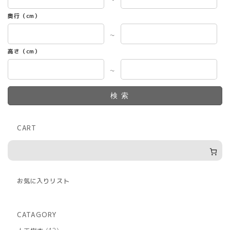
ら
選
奥行（cm）
択
で
～
き
高さ（cm）
ま
す
～
検索
CART
お気に入りリスト
CATAGORY