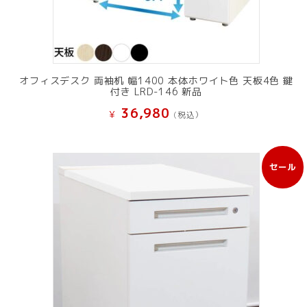
オフィスデスク 両袖机 幅1400 本体ホワイト色 天板4色 鍵
付き LRD-146 新品
36,980
¥
(税込）
セール
販
売
中
の
商
品