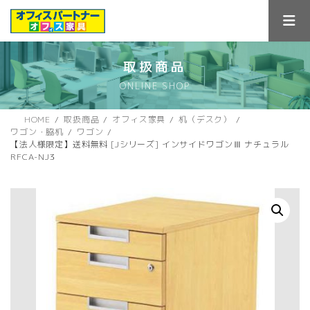
コ
ナ
ン
ビ
テ
ゲ
ン
ー
ツ
シ
取扱商品
へ
ョ
ONLINE SHOP
ス
ン
キ
に
ッ
移
HOME
取扱商品
オフィス家具
机（デスク）
プ
動
ワゴン・脇机
ワゴン
【法人様限定】送料無料 [Jシリーズ] インサイドワゴンⅢ ナチュラル
RFCA-NJ3