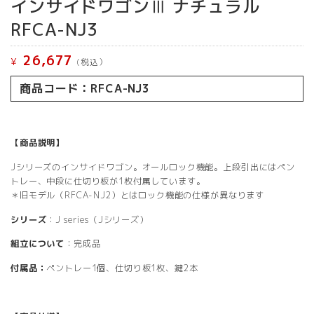
インサイドワゴンⅢ ナチュラル
RFCA-NJ3
26,677
¥
(税込）
商品コード：RFCA-NJ3
【商品説明】
Jシリーズのインサイドワゴン。オールロック機能。上段引出にはペン
トレー、中段に仕切り板が1枚付属しています。
＊旧モデル（RFCA-NJ2）とはロック機能の仕様が異なります
シリーズ
：J series（Jシリーズ）
組立について
：完成品
付属品：
ペントレー1個、仕切り板1枚、鍵2本