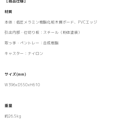
【商品仕様】
材質
本体：低圧メラミン樹脂化粧木質ボード、PVCエッジ
引出内部・仕切り板：スチール（粉体塗装）
取っ手・ペントレー：合成樹脂
キャスター：ナイロン
サイズ(mm)
W396xD550xH610
重量
約26.5kg