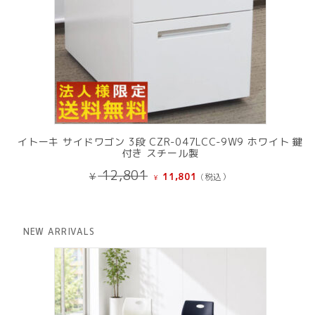
イトーキ サイドワゴン 3段 CZR-047LCC-9W9 ホワイト 鍵
付き スチール製
元
現
12,801
¥
11,801
(税込）
¥
の
在
価
の
格
価
は
格
NEW ARRIVALS
¥ 12,801
は
で
¥ 11,801
し
で
た。
す。