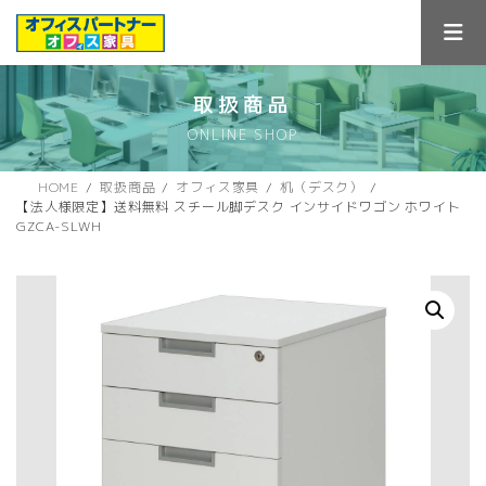
コ
ナ
ン
ビ
テ
ゲ
ン
ー
ツ
シ
取扱商品
へ
ョ
ONLINE SHOP
ス
ン
キ
に
ッ
移
HOME
取扱商品
オフィス家具
机（デスク）
プ
動
【法人様限定】送料無料 スチール脚デスク インサイドワゴン ホワイト
GZCA-SLWH