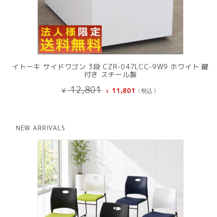
イトーキ サイドワゴン 3段 CZR-047LCC-9W9 ホワイト 鍵
付き スチール製
元
現
12,801
¥
11,801
(税込）
¥
の
在
価
の
格
価
は
格
NEW ARRIVALS
¥ 12,801
は
で
¥ 11,801
し
で
た。
す。