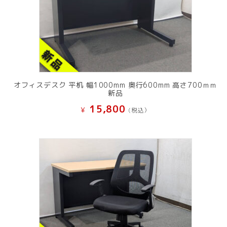
オフィスデスク 平机 幅1000mm 奥行600mm 高さ700ｍｍ
新品
15,800
¥
(税込）