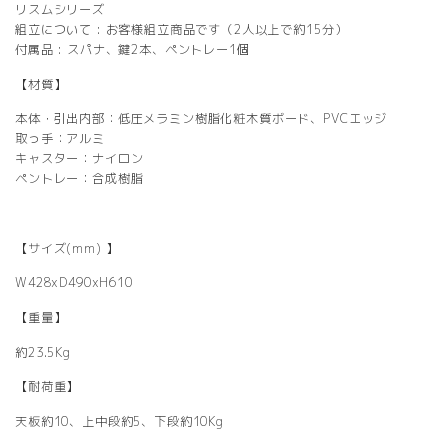
リスムシリーズ
組立について : お客様組立商品です（2人以上で約15分）
付属品 : スパナ、鍵2本、ペントレー1個
【材質】
本体・引出内部：低圧メラミン樹脂化粧木質ボード、PVCエッジ
取っ手：アルミ
キャスター：ナイロン
ペントレー：合成樹脂
【サイズ(mm) 】
W428xD490xH610
【重量】
約23.5Kg
【耐荷重】
天板約10、上中段約5、下段約10Kg