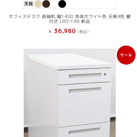
オフィスデスク 両袖机 幅1400 本体ホワイト色 天板4色 鍵
付き LRD-146 新品
36,980
¥
(税込）
セール
販
売
中
の
商
品