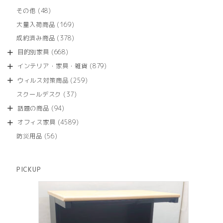
の
品
個
商
48
その他
48
の
品
個
商
169
大量入荷商品
169
の
品
個
商
378
成約済み商品
378
の
品
個
商
668
目的別家具
668
の
品
個
商
879
インテリア・家具・雑貨
879
の
品
個
商
259
ウィルス対策商品
259
の
品
個
商
37
スクールデスク
37
の
品
個
商
94
話題の商品
94
の
品
個
商
4589
オフィス家具
4589
の
品
個
商
56
防災用品
56
の
品
個
商
の
品
商
PICKUP
品