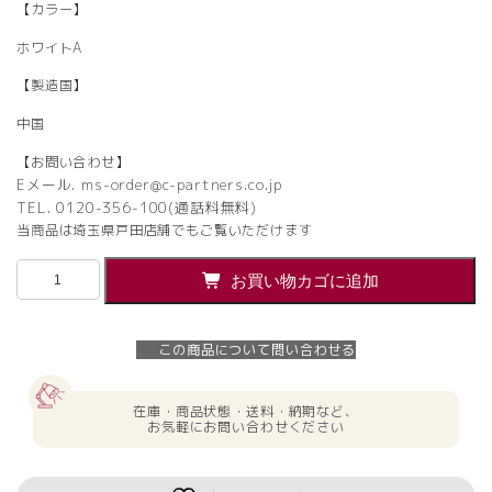
【カラー】
ホワイトA
【製造国】
中国
【お問い合わせ】
Eメール. ms-order@c-partners.co.jp
TEL. 0120-356-100(通話料無料)
当商品は埼玉県戸田店舗でもご覧いただけます
【法
お買い物カゴに追加
人
様
限
この商品について問い合わせる
定】
送
料
在庫・商品状態・送料・納期など、
無
お気軽にお問い合わせください
料
ス
チ