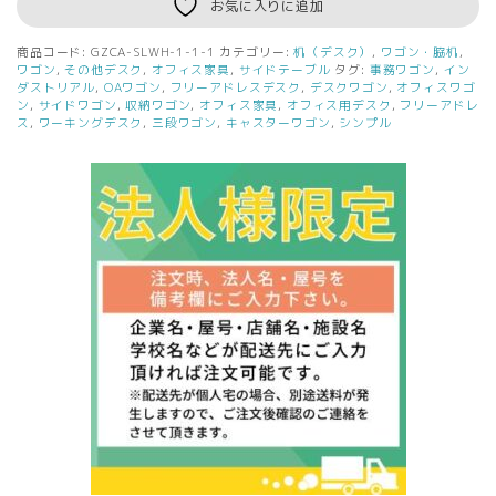
お気に入りに追加
ー
ル
商品コード:
GZCA-SLWH-1-1-1
カテゴリー:
机（デスク）
,
ワゴン・脇机
,
脚
ワゴン
,
その他デスク
,
オフィス家具
,
サイドテーブル
タグ:
事務ワゴン
,
イン
デ
ダストリアル
,
OAワゴン
,
フリーアドレスデスク
,
デスクワゴン
,
オフィスワゴ
ン
,
サイドワゴン
,
収納ワゴン
,
オフィス家具
,
オフィス用デスク
,
フリーアドレ
ス
ス
,
ワーキングデスク
,
三段ワゴン
,
キャスターワゴン
,
シンプル
ク
イ
ン
サ
イ
ド
ワ
ゴ
ン
ホ
ワ
イ
ト
GZCA-
SLWH
個