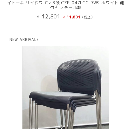
イトーキ サイドワゴン 3段 CZR-047LCC-9W9 ホワイト 鍵
付き スチール製
元
現
12,801
¥
11,801
(税込）
¥
の
在
価
の
格
価
は
格
NEW ARRIVALS
¥ 12,801
は
で
¥ 11,801
し
で
た。
す。