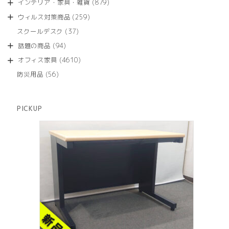
商
879
インテリア・家具・雑貨
879
の
品
個
商
259
ウィルス対策商品
259
の
品
個
商
37
スクールデスク
37
の
品
個
商
94
話題の商品
94
の
品
個
商
4610
オフィス家具
4610
の
品
個
商
56
防災用品
56
の
品
個
商
の
品
商
PICKUP
品