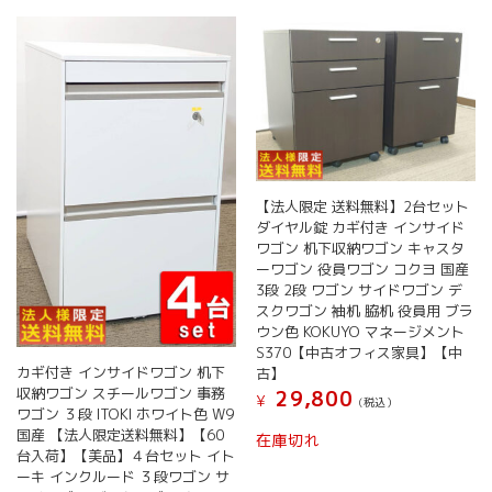
【法人限定 送料無料】2台セット
ダイヤル錠 カギ付き インサイド
ワゴン 机下収納ワゴン キャスタ
ーワゴン 役員ワゴン コクヨ 国産
3段 2段 ワゴン サイドワゴン デ
スクワゴン 袖机 脇机 役員用 ブラ
ウン色 KOKUYO マネージメント
S370【中古オフィス家具】【中
カギ付き インサイドワゴン 机下
古】
収納ワゴン スチールワゴン 事務
29,800
¥
(税込）
ワゴン ３段 ITOKI ホワイト色 W9
国産 【法人限定送料無料】【60
在庫切れ
台入荷】【美品】４台セット イト
ーキ インクルード ３段ワゴン サ