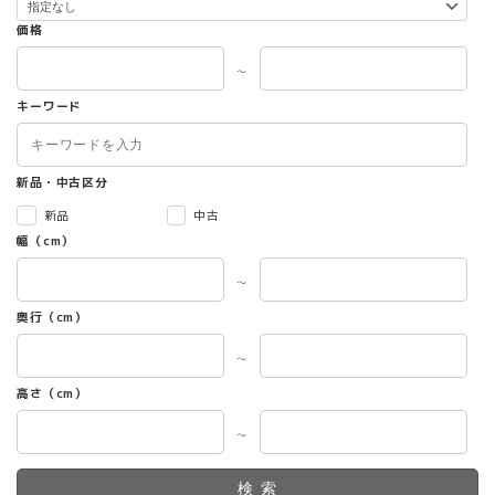
価格
～
キーワード
新品・中古区分
新品
中古
幅（cm）
～
奥行（cm）
～
高さ（cm）
～
検索