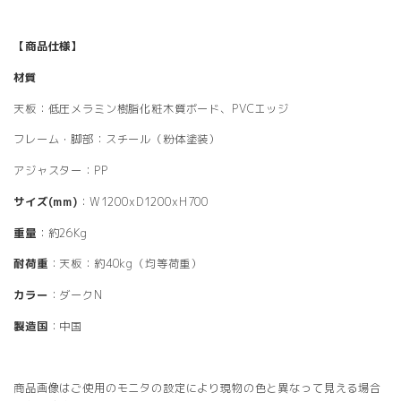
【商品仕様】
材質
天板：低圧メラミン樹脂化粧木質ボード、PVCエッジ
フレーム・脚部：スチール（粉体塗装）
アジャスター：PP
サイズ(mm)
：W1200xD1200xH700
重量
：約26Kg
耐荷重
：天板：約40kg（均等荷重）
カラー
：ダークN
製造国
：中国
商品画像はご使用のモニタの設定により現物の色と異なって見える場合