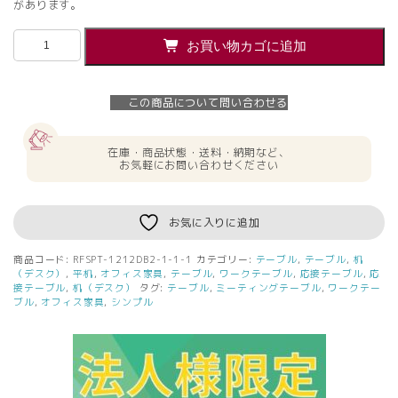
があります。
【法
お買い物カゴに追加
人
様
限
この商品について問い合わせる
定】
送
料
在庫・商品状態・送料・納期など、
無
お気軽にお問い合わせください
料
ラ
デ
お気に入りに追加
ィ
ー
商品コード:
RFSPT-1212DB2-1-1-1
カテゴリー:
テーブル
,
テーブル
,
机
RF
（デスク）
,
平机
,
オフィス家具
,
テーブル
,
ワークテーブル
,
応接テーブル
,
応
シ
接テーブル
,
机（デスク）
タグ:
テーブル
,
ミーティングテーブル
,
ワークテー
ブル
,
オフィス家具
,
シンプル
ン
プ
ル
テ
ー
ブ