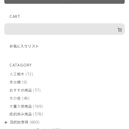
CART
お気に入りリスト
CATAGORY
12
人工樹木
12
個
9
未分類
9
の
個
商
37
おすすめ商品
37
の
品
個
商
48
その他
48
の
品
個
商
169
大量入荷商品
169
の
品
個
商
378
成約済み商品
378
の
品
個
商
669
目的別家具
669
の
品
個