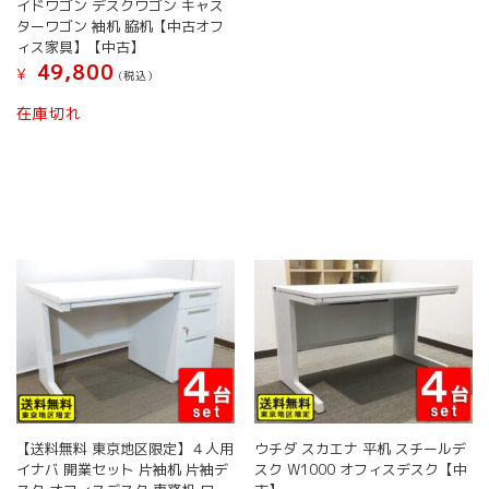
イドワゴン デスクワゴン キャス
ターワゴン 袖机 脇机【中古オフ
ィス家具】【中古】
49,800
¥
(税込）
在庫切れ
【送料無料 東京地区限定】４人用
ウチダ スカエナ 平机 スチールデ
イナバ 開業セット 片袖机 片袖デ
スク W1000 オフィスデスク【中