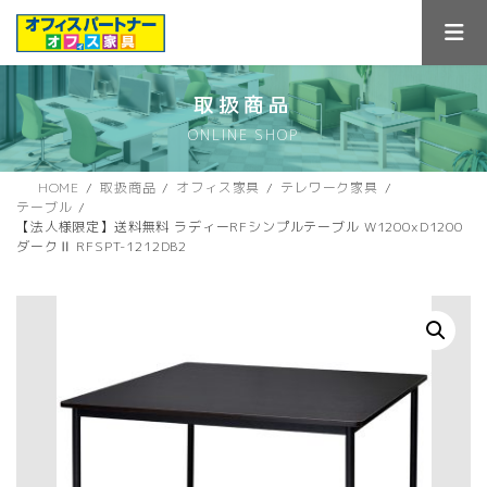
コ
ナ
ン
ビ
テ
ゲ
ン
ー
ツ
シ
取扱商品
へ
ョ
ONLINE SHOP
ス
ン
キ
に
ッ
移
HOME
取扱商品
オフィス家具
テレワーク家具
プ
動
テーブル
【法人様限定】送料無料 ラディーRFシンプルテーブル W1200xD1200
ダークⅡ RFSPT-1212DB2