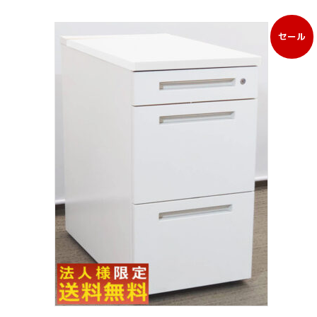
セール
販
売
中
の
商
品