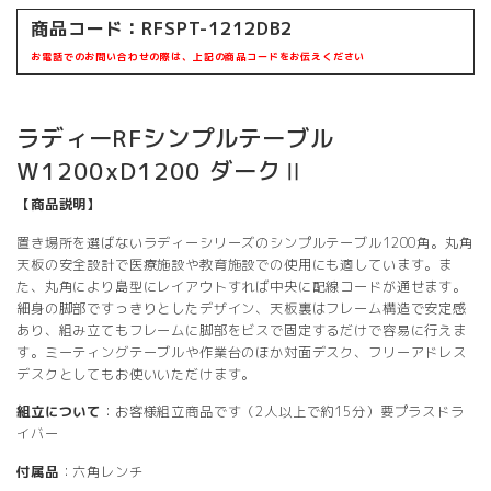
商品コード：RFSPT-1212DB2
お電話でのお問い合わせの際は、上記の商品コードをお伝えください
ラディーRFシンプルテーブル
W1200xD1200 ダークⅡ
【商品説明】
置き場所を選ばないラディーシリーズのシンプルテーブル1200角。丸角
天板の安全設計で医療施設や教育施設での使用にも適しています。ま
た、丸角により島型にレイアウトすれば中央に配線コードが通せます。
細身の脚部ですっきりとしたデザイン、天板裏はフレーム構造で安定感
あり、組み立てもフレームに脚部をビスで固定するだけで容易に行えま
す。ミーティングテーブルや作業台のほか対面デスク、フリーアドレス
デスクとしてもお使いいただけます。
組立について
：お客様組立商品です（2人以上で約15分）要プラスドラ
イバー
付属品
：六角レンチ