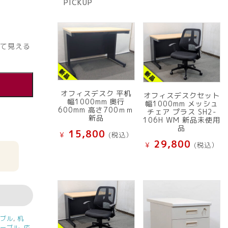
PICKUP
品
て見える
オフィスデスク 平机
オフィスデスクセット
幅1000mm 奥行
幅1000mm メッシュ
600mm 高さ700ｍｍ
チェア プラス SH2-
新品
106H WM 新品未使用
品
15,800
¥
(税込）
29,800
¥
(税込）
ーブル
,
机
テーブル
,
応