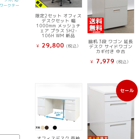
ワークテー
限定2セット オフィス
デスクセット 幅
1000mm メッシュチ
ェア プラス SH2-
106H WM 新品
脇机 3段 ワゴン 延長
29,800
¥
(税込）
デスク サイドワゴン
カギ付き 中古
7,979
¥
(税込）
セール
販
売
中
の
商
品
オフィスデスク 両袖