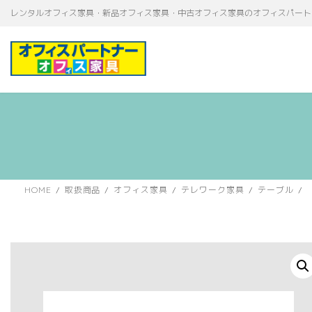
コ
ナ
レンタルオフィス家具・新品オフィス家具・中古オフィス家具のオフィスパート
ン
ビ
テ
ゲ
ン
ー
ツ
シ
へ
ョ
ス
ン
キ
に
ッ
移
プ
動
HOME
取扱商品
オフィス家具
テレワーク家具
テーブル