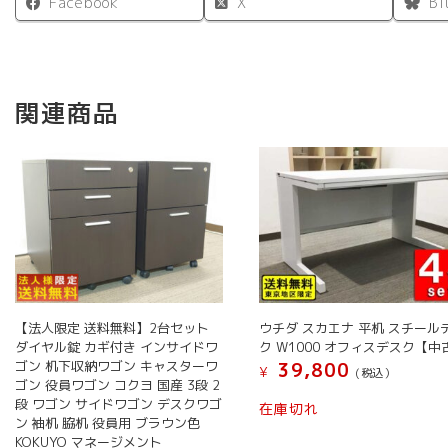
Facebook
X
Bl
関連商品
【法人限定 送料無料】2台セット
ウチダ スカエナ 平机 スチール
ダイヤル錠 カギ付き インサイドワ
ク W1000 オフィスデスク【中
ゴン 机下収納ワゴン キャスターワ
39,800
¥
(税込）
ゴン 役員ワゴン コクヨ 国産 3段 2
段 ワゴン サイドワゴン デスクワゴ
在庫切れ
ン 袖机 脇机 役員用 ブラウン色
KOKUYO マネージメント