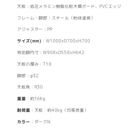
天板：低圧メラミン樹脂化粧木質ボード、PVCエッジ
フレーム・脚部：スチール（粉体塗装）
アジャスター：PP
サイズ(mm)
：W1000xD700xH700
有効脚内寸：W908xD558xH642
天板の厚み：T18
脚部：φ32
天板角：R30
重量
：約16Kg
耐荷重
：天板：約40kg（均等荷重）
カラー
：ダークN