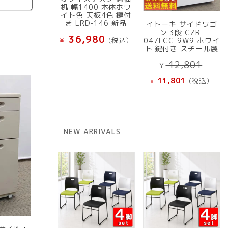
机 幅1400 本体ホワ
イト色 天板4色 鍵付
き LRD-146 新品
イトーキ サイドワゴ
ン 3段 CZR-
36,980
¥
(税込）
047LCC-9W9 ホワイ
ト 鍵付き スチール製
元
12,801
¥
の
現
11,801
(税込）
¥
価
在
格
の
は
価
¥ 12
格
NEW ARRIVALS
で
は
し
¥ 11,801
た。
で
す。