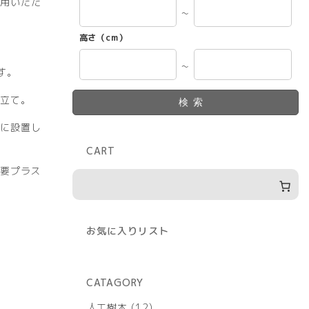
用いただ
～
高さ（cm）
～
す。
立て。
検索
に設置し
CART
）要プラス
お気に入りリスト
CATAGORY
12
人工樹木
12