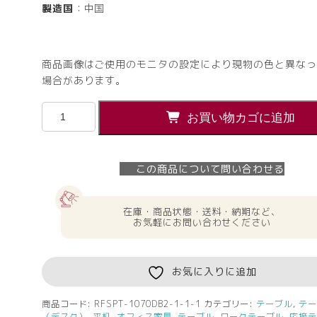
製造国
：中国
商品画像はご使用のモニタの設定により現物の色と異なっ
場合があります。
【法
お買い物カゴに追加
人
様
限
この商品について問い合わせる
定】
送
料
在庫・商品状態・送料・納期など、
無
お気軽にお問い合わせください
料
ラ
デ
お気に入りに追加
ィ
ー
商品コード:
RFSPT-1070DB2-1-1-1
カテゴリー:
テーブル
,
テ
（デスク）
,
平机
,
オフィス家具
,
テーブル
,
ワークテーブル
,
応接