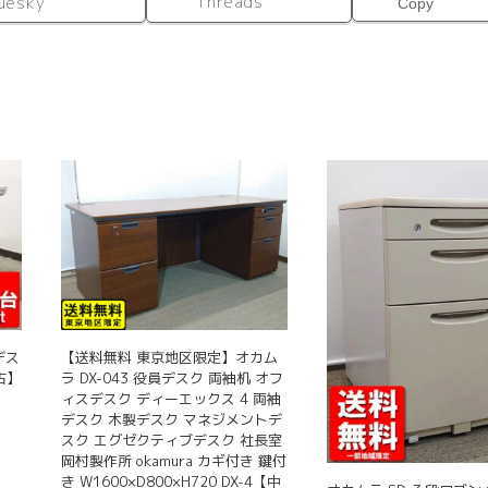
Threads
uesky
Copy
デス
【送料無料 東京地区限定】オカム
古】
ラ DX-043 役員デスク 両袖机 オフ
ィスデスク ディーエックス 4 両袖
デスク 木製デスク マネジメントデ
スク エグゼクティブデスク 社長室
岡村製作所 okamura カギ付き 鍵付
き W1600×D800×H720 DX-4【中