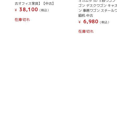
オカムラ SD ３段ワゴン
古オフィス家具】【中古】
ゴン デスクワゴン キャ
38,100
¥
ン 事務ワゴン スチール
(税込）
脇机 中古
在庫切れ
6,980
¥
(税込）
こ
在庫切れ
の
商
品
に
は
複
数
の
バ
リ
エ
ー
シ
ョ