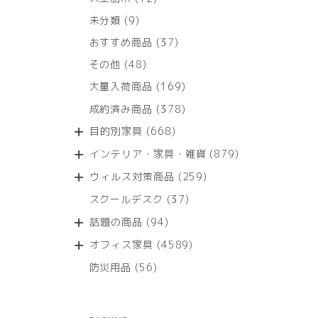
個
9
未分類
9
の
個
商
37
おすすめ商品
37
の
品
個
商
48
その他
48
の
品
個
商
169
大量入荷商品
169
の
品
個
商
378
成約済み商品
378
の
品
個
商
668
目的別家具
668
の
品
個
商
879
インテリア・家具・雑貨
879
の
品
個
商
259
ウィルス対策商品
259
の
品
個
商
37
スクールデスク
37
の
品
個
商
94
話題の商品
94
の
品
個
商
4589
オフィス家具
4589
の
品
個
商
56
防災用品
56
の
品
個
商
の
品
商