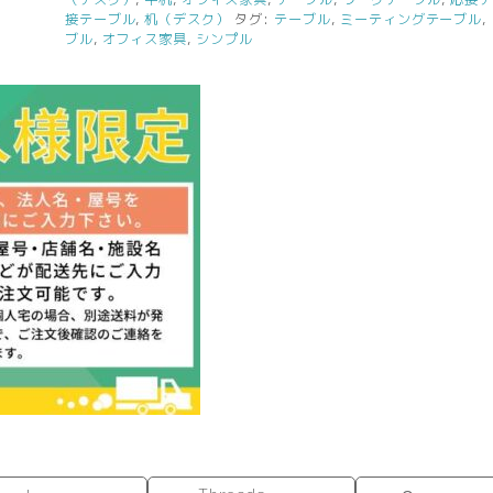
RF
接テーブル
,
机（デスク）
タグ:
テーブル
,
ミーティングテーブル
,
シ
ブル
,
オフィス家具
,
シンプル
ン
プ
ル
テ
ー
ブ
ル
W1000xD700
ダ
ー
ク
Ⅱ
RFSPT-
1070DB2
個