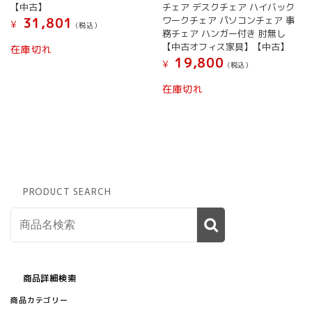
は
【中古】
チェア デスクチェア ハイバック
商
ワークチェア パソコンチェア 事
31,801
¥
(税込）
品
務チェア ハンガー付き 肘無し
ペ
【中古オフィス家具】【中古】
在庫切れ
ー
19,800
¥
(税込）
ジ
か
在庫切れ
ら
選
択
で
き
ま
す
PRODUCT SEARCH
商品詳細検索
商品カテゴリー