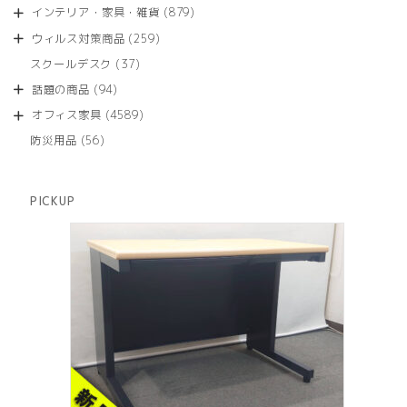
品
個
商
879
インテリア・家具・雑貨
879
の
品
個
商
259
ウィルス対策商品
259
の
品
個
商
37
スクールデスク
37
の
品
個
商
94
話題の商品
94
の
品
個
商
4589
オフィス家具
4589
の
品
個
商
56
防災用品
56
の
品
個
商
の
品
商
PICKUP
品