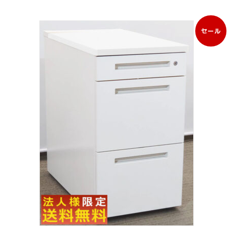
セール
販
売
中
の
商
品