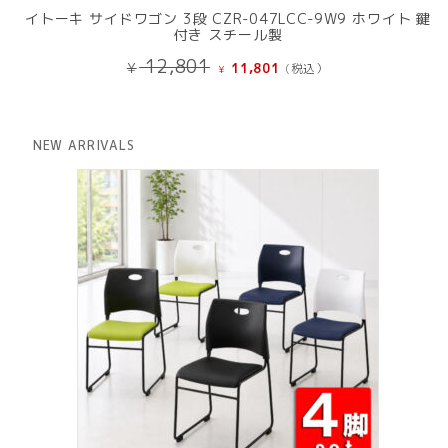
イトーキ サイドワゴン 3段 CZR-047LCC-9W9 ホワイト 鍵
付き スチール製
元
現
12,801
¥
11,801
(税込）
¥
の
在
価
の
格
価
は
格
NEW ARRIVALS
¥ 12,801
は
で
¥ 11,801
し
で
た。
す。