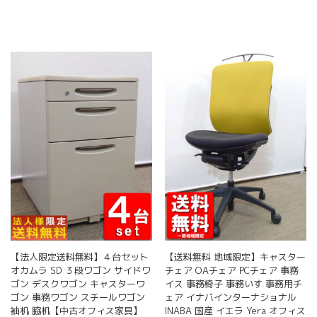
に
は
複
数
の
バ
リ
エ
ー
シ
ョ
ン
が
あ
り
ま
す。
オ
【法人限定送料無料】４台セット
【送料無料 地域限定】キャスター
プ
オカムラ SD ３段ワゴン サイドワ
チェア OAチェア PCチェア 事務
シ
ゴン デスクワゴン キャスターワ
イス 事務椅子 事務いす 事務用チ
ョ
ゴン 事務ワゴン スチールワゴン
ェア イナバインターナショナル
ン
袖机 脇机【中古オフィス家具】
INABA 国産 イエラ Yera オフィス