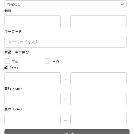
価格
～
キーワード
新品・中古区分
新品
中古
幅（cm）
～
奥行（cm）
～
高さ（cm）
～