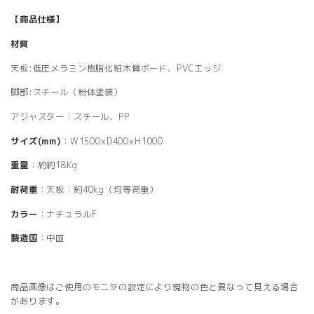
【商品仕様】
材質
天板:低圧メラミン樹脂化粧木質ボード、PVCエッジ
脚部:スチール（粉体塗装）
アジャスター：スチール、PP
サイズ(mm)
：W1500xD400xH1000
重量
：約約18Kg
耐荷重
：天板：約40kg（均等荷重）
カラー
：ナチュラルF
製造国
：中国
商品画像はご使用のモニタの設定により現物の色と異なって見える場合
があります。