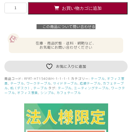
【法
お買い物カゴに追加
人
様
限
この商品について問い合わせる
定】
送
料
在庫・商品状態・送料・納期など、
無
お気軽にお問い合わせください
料
リ
フ
お気に入りに追加
レ
ッ
商品コード:
RFRT-HT1540WH-1-1-1-1
カテゴリー:
テーブル
,
オフィス家
シ
具
,
テーブル
,
ワークテーブル
,
サイドテーブル
,
応接テーブル
,
カフェテーブ
ュ
ル
,
机（デスク）
,
テーブル
タグ:
テーブル
,
ミーティングテーブル
,
ワークテ
ーブル
,
オフィス家具
,
シンプル
,
カフェテーブル
ハ
イ
テ
ー
ブ
ル
W1500xD400