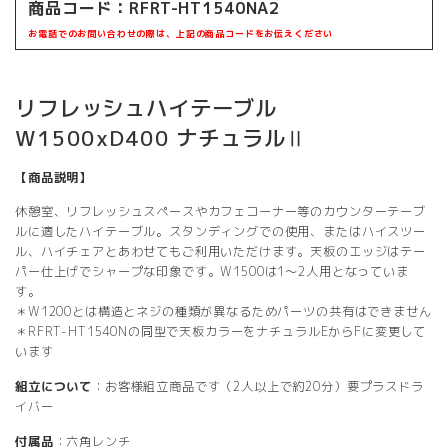
商品コード：RFRT-HT1540NA2
お電話でのお問い合わせの際は、上記の商品コードをお伝えください
リフレッシュハイテーブル
W1500xD400 ナチュラルⅡ
【商品説明】
休憩室、リフレッシュスペースやカフェコーナー等のカウンターテーブ
ルに適したハイテーブル。スタンディングでの使用、またはハイスツー
ル、ハイチェアとあわせてもご利用いただけます。天板のエッジはテー
パー仕上げでシャープな印象です。W1500は1〜2人用となっていま
す。
＊W1200とは構造とネジの種類が異なるためパーツの共有はできません
＊RFRT-HT1540Nの同型で天板カラーをナチュラルEからFに変更して
います
組立について
：お客様組立商品です（2人以上で約20分）要プラスドラ
イバー
付属品
：六角レンチ