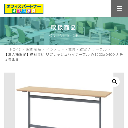
コ
ナ
ン
ビ
テ
ゲ
ン
ー
ツ
シ
取扱商品
へ
ョ
ONLINE SHOP
ス
ン
キ
に
ッ
移
HOME
取扱商品
インテリア・家具・雑貨
テーブル
プ
動
【法人様限定】送料無料 リフレッシュハイテーブル W1500xD400 ナチ
ュラルⅡ