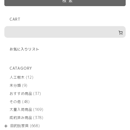
検索
CART
お気に入りリスト
CATAGORY
12
人工樹木
12
個
9
未分類
9
の
個
商
37
おすすめ商品
37
の
品
個
商
48
その他
48
の
品
個
商
169
大量入荷商品
169
の
品
個
商
378
成約済み商品
378
の
品
個
商
668
目的別家具
668
の