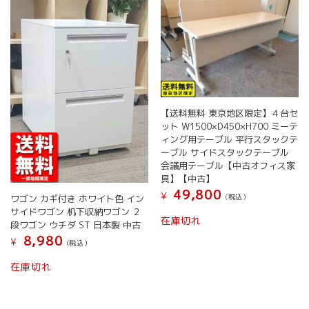
【送料無料 東京地区限定】４台セ
ット W1500×D450×H700 ミーテ
ィング用テーブル 平行スタックテ
ーブル サイドスタックテーブル
会議用テーブル【中古オフィス家
具】【中古】
49,800
¥
(税込）
ワゴン カギ付き ホワイト色 イン
サイドワゴン 机下収納ワゴン ２
在庫切れ
段ワゴン ウチダ ST 日本製 中古
8,980
¥
(税込）
こ
在庫切れ
の
商
品