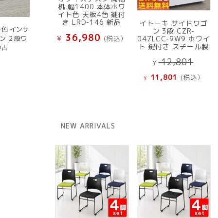
机 幅1400 本体ホワ
イト色 天板4色 鍵付
き LRD-146 新品
イトーキ サイドワゴ
ト色 インサ
ン 3段 CZR-
36,980
ン ２段ワ
¥
(税込）
047LCC-9W9 ホワイ
ト 鍵付き スチール製
中古
元
12,801
¥
の
現
11,801
(税込）
¥
価
在
格
の
は
価
¥ 12
格
NEW ARRIVALS
で
は
し
¥ 11,801
た。
で
す。