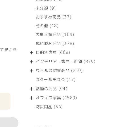
個
9
未分類
9
の
個
商
37
おすすめ商品
37
の
品
個
商
48
その他
48
の
品
個
商
169
大量入荷商品
169
の
品
個
商
378
成約済み商品
378
の
品
個
て見える
商
668
目的別家具
668
の
品
個
商
879
インテリア・家具・雑貨
879
の
品
個
商
259
ウィルス対策商品
259
の
品
個
商
37
スクールデスク
37
の
品
個
商
94
話題の商品
94
の
品
個
商
4589
オフィス家具
4589
の
品
個
商
56
防災用品
56
の
品
個
商
の
品
商