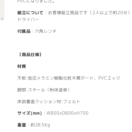
PVCになりました。
組立について
：お客様組立商品です（2人以上で約20分
ドライバー
付属品
：六角レンチ
【商品仕様】
材質
天板:低圧メラミン樹脂化粧木質ボード、PVCエッジ
脚部:スチール（粉体塗装）
床設置面クッション材:フェルト
サイズ(mm)
：W800xD800xH700
重量
：約28.5Kg