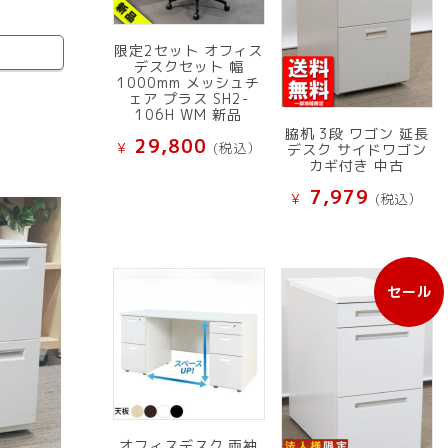
限定2セット オフィス
デスクセット 幅
1000mm メッシュチ
ェア プラス SH2-
106H WM 新品
脇机 3段 ワゴン 延長
29,800
¥
(税込）
デスク サイドワゴン
カギ付き 中古
7,979
¥
(税込）
セール
販
売
中
の
商
品
オフィスデスク 両袖