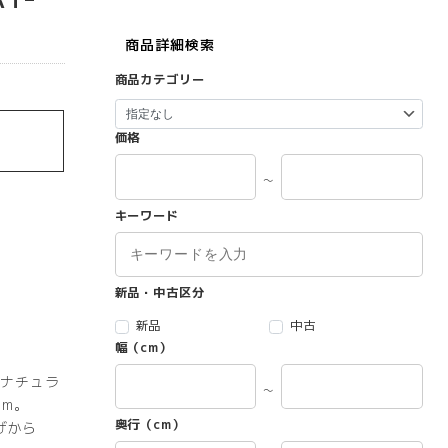
商品詳細検索
商品カテゴリー
価格
～
キーワード
新品・中古区分
新品
中古
幅（cm）
ナチュラ
～
m。
奥行（cm）
げから