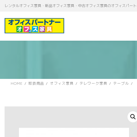
コ
ナ
レンタルオフィス家具・新品オフィス家具・中古オフィス家具のオフィスパート
ン
ビ
テ
ゲ
ン
ー
ツ
シ
へ
ョ
ス
ン
キ
に
ッ
移
プ
動
HOME
取扱商品
オフィス家具
テレワーク家具
テーブル