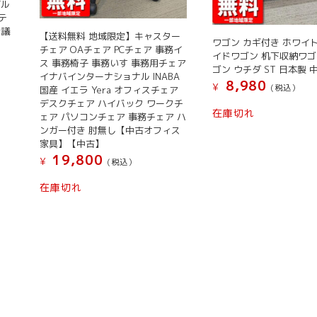
ブル
テ
会議
【送料無料 地域限定】キャスター
ワゴン カギ付き ホワイ
チェア OAチェア PCチェア 事務イ
イドワゴン 机下収納ワゴ
ス 事務椅子 事務いす 事務用チェア
ゴン ウチダ ST 日本製 
イナバインターナショナル INABA
8,980
¥
(税込）
国産 イエラ Yera オフィスチェア
デスクチェア ハイバック ワークチ
こ
在庫切れ
ェア パソコンチェア 事務チェア ハ
の
ンガー付き 肘無し【中古オフィス
商
家具】【中古】
品
19,800
¥
(税込）
に
在庫切れ
は
複
数
の
バ
リ
エ
ー