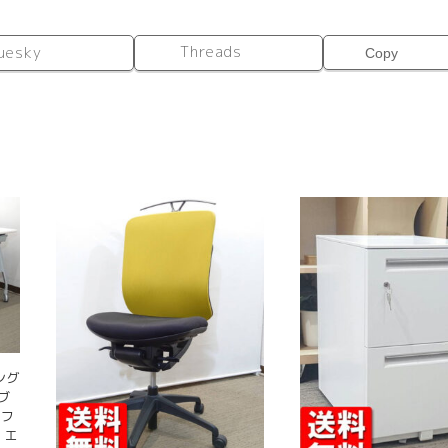
Threads
uesky
Copy
ィング
ブ
ドフ
 エ