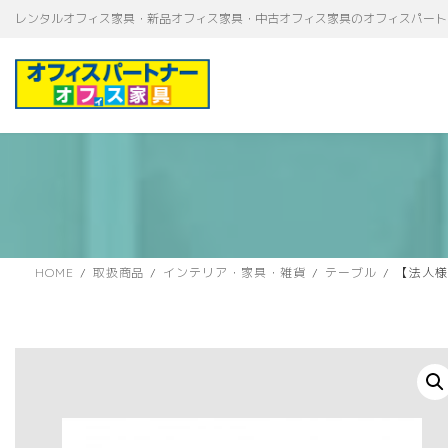
コ
ナ
レンタルオフィス家具・新品オフィス家具・中古オフィス家具のオフィスパート
ン
ビ
テ
ゲ
ン
ー
ツ
シ
へ
ョ
ス
ン
キ
に
ッ
移
プ
動
HOME
取扱商品
インテリア・家具・雑貨
テーブル
【法人様