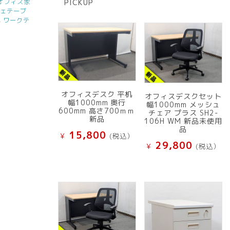
オフィス家
PICKUP
品
フェテーブ
,
ワークテ
オフィスデスク 平机
オフィスデスクセット
幅1000mm 奥行
幅1000mm メッシュ
600mm 高さ700ｍｍ
チェア プラス SH2-
新品
106H WM 新品未使用
品
15,800
¥
(税込）
29,800
¥
(税込）