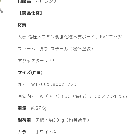
付属品
：六角レンチ
【商品仕様】
材質
天板:低圧メラミン樹脂化粧木質ボード、PVCエッジ
フレーム・脚部:スチール（粉体塗装）
アジャスター：PP
サイズ(mm)
外寸：W1200xD800xH720
有効内寸：W（広い）830（狭い）510xD470xH655
重量
：約27Kg
耐荷重
：天板：約50kg（均等荷重）
カラー
：ホワイトA