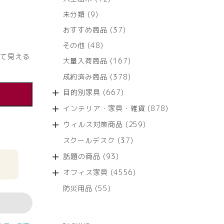
個
9
未分類
9
の
個
商
37
おすすめ商品
37
の
品
個
商
48
その他
48
の
品
個
て見える
商
167
大量入荷商品
167
の
品
個
商
378
成約済み商品
378
の
品
個
商
667
目的別家具
667
の
品
個
商
878
インテリア・家具・雑貨
878
の
品
個
商
259
ウィルス対策商品
259
の
品
個
商
37
スクールデスク
37
の
品
個
商
93
話題の商品
93
の
品
個
商
4556
オフィス家具
4556
の
品
個
商
55
防災用品
55
の
品
個
商
の
品
商