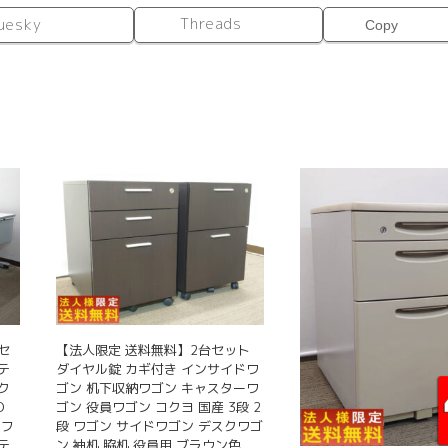
Threads
uesky
Copy
セ
【法人限定 送料無料】2台セット
ーテ
ダイヤル錠 カギ付き インサイドワ
ク
ゴン 机下収納ワゴン キャスターワ
O
ゴン 役員ワゴン コクヨ 国産 3段 2
 フ
段 ワゴン サイドワゴン デスクワゴ
テ
ン 袖机 脇机 役員用 ブラウン色