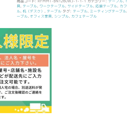
ズ
商品コード:
RFMMT-BN1280WJ-1-1-1
カテゴリー:
テーブル
,
具
,
テーブル
,
ワークテーブル
,
サイドテーブル
,
応接テーブル
,
カ
テ
ル
,
机（デスク）
,
テーブル
タグ:
テーブル
,
ミーティングテーブル
ー
ーブル
,
オフィス家具
,
シンプル
,
カフェテーブル
ブ
ル
W1200×D800
ホ
ワ
イ
ト
個