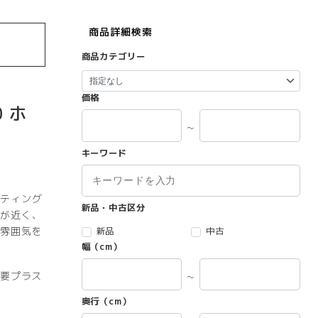
商品詳細検索
商品カテゴリー
価格
 ホ
～
キーワード
ティング
新品・中古区分
が近く、
雰囲気を
新品
中古
幅（cm）
）要プラス
～
奥行（cm）