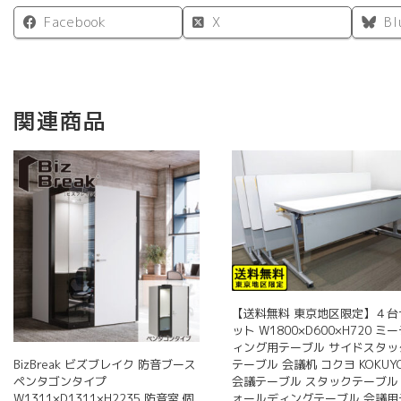
Facebook
X
Bl
関連商品
【送料無料 東京地区限定】４台
ット W1800×D600×H720 ミ
ィング用テーブル サイドスタッ
テーブル 会議机 コクヨ KOKUY
BizBreak ビズブレイク 防音ブース
会議テーブル スタックテーブル
ペンタゴンタイプ
ォールディングテーブル 会議用
W1311×D1311×H2235 防音室 個