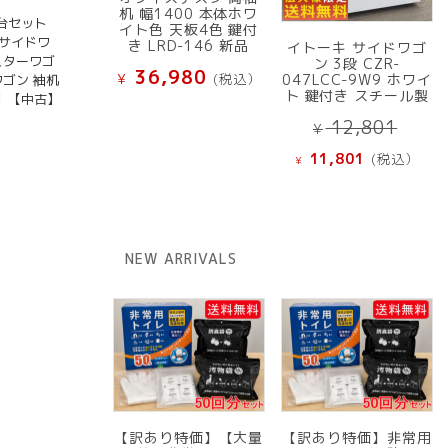
机 幅1400 本体ホワ
台セット
イト色 天板4色 鍵付
 サイドワ
き LRD-146 新品
イトーキ サイドワゴ
スターワゴ
ン 3段 CZR-
36,980
¥
(税込）
047LCC-9W9 ホワイ
ワゴン 袖机
ト 鍵付き スチール製
】【中古】
元
12,801
¥
の
現
11,801
(税込）
¥
価
在
格
の
は
価
¥ 12
格
NEW ARRIVALS
で
は
し
¥ 11,801
た。
で
す。
【訳あり特価】【大量
【訳あり特価】非常用