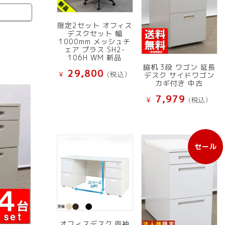
限定2セット オフィス
デスクセット 幅
1000mm メッシュチ
ェア プラス SH2-
106H WM 新品
脇机 3段 ワゴン 延長
29,800
¥
(税込）
デスク サイドワゴン
カギ付き 中古
7,979
¥
(税込）
セール
販
売
中
の
商
品
オフィスデスク 両袖