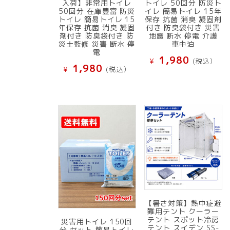
入荷】非常用トイレ
トイレ 50回分 防災ト
50回分 在庫豊富 防災
イレ 簡易トイレ 15年
トイレ 簡易トイレ 15
保存 抗菌 消臭 凝固剤
年保存 抗菌 消臭 凝固
付き 防臭袋付き 災害
剤付き 防臭袋付き 防
地震 断水 停電 介護
災士監修 災害 断水 停
車中泊
電
1,980
¥
(税込）
1,980
¥
(税込）
【暑さ対策】熱中症避
難用テント クーラー
テント スポット冷房
災害用トイレ 150回
テント スイデン SS-
分 セット 簡易トイレ