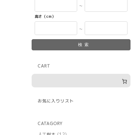
～
高さ（cm）
～
検索
CART
お気に入りリスト
CATAGORY
12
人工樹木
12