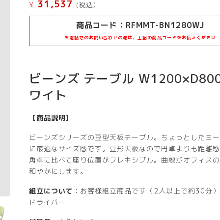
31,537
¥
(税込）
商品コード：RFMMT-BN1280WJ
お電話でのお問い合わせの際は、上記の商品コードをお伝えください
ビーンズ テーブル W1200×D800
ワイト
【商品説明】
ビーンズシリーズの豆型天板テーブル。ちょっとしたミー
に最適なサイズ感です。豆形天板なので円卓よりも距離感
角卓に比べて座り位置がフレキシブル。曲線がオフィスの
和やかにします。
組立について
：お客様組立商品です（2人以上で約30分
ドライバー