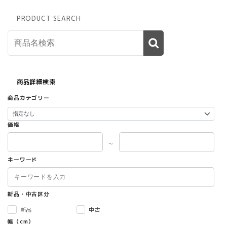
ら
選
PRODUCT SEARCH
択
で
き
ま
す
商品詳細検索
商品カテゴリー
価格
～
キーワード
新品・中古区分
新品
中古
幅（cm）