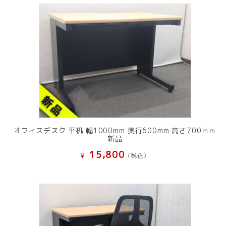
オフィスデスク 平机 幅1000mm 奥行600mm 高さ700ｍｍ
新品
15,800
¥
(税込）