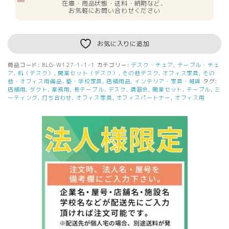
在庫・商品状態・送料・納期など、
無
お気軽にお問い合わせください
料
新
品
お気に入りに追加
BLG
ユ
商品コード:
BLG-W127-1-1-1
カテゴリー:
デスク・チェア
,
テーブル・チェ
ー
ア
,
机（デスク）
,
開業セット（デスク）
,
その他デスク
,
オフィス家具
,
その
テ
他・オフィス用備品
,
塾・学校家具
,
店舗用品
,
インテリア・家具・雑貨
タグ:
店舗用
,
ダクト
,
業務用
,
長テーブル
,
デスク
,
講習会
,
開業セット
,
テーブル
,
ミ
ィ
ーティング
,
打ち合わせ
,
オフィス家具
,
オフィスパートナー
,
オフィス用
リ
テ
ィ
ー
テ
ー
ブ
ル
W1200
BLG-
W127
ホ
ワ