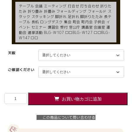
テーブル 会議 ミーティング 打合せ 打ち合わせ 折りた
たみ 折り畳み 折畳み フォールディング フォールド ス
タック スタッキング 脚折れ 足折れ 脚折りたたみ 長テ
ーブル 長机 ロングデスク 集会 町会 町内会 子供会 イ
ベント セミナー 講習会 受付 官公庁 講義室 会議室 運
動会 選挙活動 BLG-W107 □□BLG-W127 □□BLG-
W147 □□
天板
ご確認ください
【法
お買い物カゴに追加
人
様
限
この商品について問い合わせる
定】
送
料