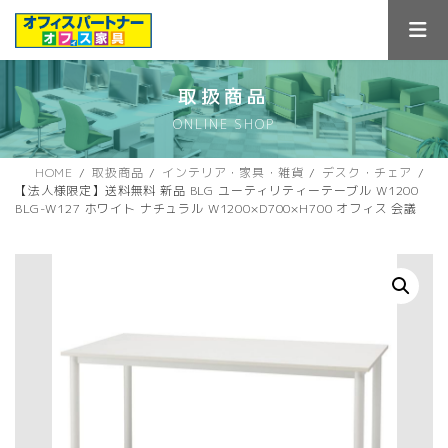
コ
ナ
ン
ビ
テ
ゲ
ン
ー
ツ
シ
取扱商品
へ
ョ
ONLINE SHOP
ス
ン
キ
に
ッ
移
HOME
取扱商品
インテリア・家具・雑貨
デスク・チェア
プ
動
【法人様限定】送料無料 新品 BLG ユーティリティーテーブル W1200
BLG-W127 ホワイト ナチュラル W1200×D700×H700 オフィス 会議