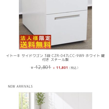
イトーキ サイドワゴン 3段 CZR-047LCC-9W9 ホワイト 鍵
付き スチール製
元
現
12,801
¥
11,801
(税込）
¥
の
在
価
の
格
価
は
格
NEW ARRIVALS
¥ 12,801
は
で
¥ 11,801
し
で
た。
す。