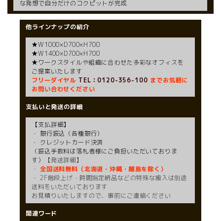
な発想で自分だけのコクピットが完成
他ラインナップの紹介
★W1000×D700×H700
★W1400×D700×H700
★ワークスタイルや組織に合わせた多彩なオフィスを
ご提案いたします
フリーダイヤル
TEL：0120-356-100
までお気軽に
お問い合わせください
支払いと発送の詳細
【支払詳細】
・ 銀行振込（各種銀行）
・ クレジットカード決済
（振込手数料は落札者様にご負担いただいておりま
す）
【発送詳細】
・
全国送料無料（北海道・沖縄・離島を除く）
・ 2F階段上げ・時間指定納品などの特殊な搬入は別途
送料をいただいております
お見積りいたしますので、事前にご連絡ください
関連ワード