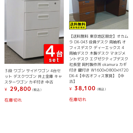
リ
エ
ー
シ
ョ
ン
【送料無料 東京地区限定】オカム
が
ラ DX-043 役員デスク 両袖机 オ
あ
フィスデスク ディーエックス 4
り
両袖デスク 木製デスク マネジメ
ま
ントデスク エグゼクティブデスク
す。
社長室 岡村製作所 okamura カギ
オ
付き 鍵付き W1600×D800×H720
３段 ワゴン サイドワゴン 4台セ
プ
DX-4【中古オフィス家具】【中
ット デスクワゴン 井上金庫 キャ
シ
古】
スターワゴン カギ付き 中古
ョ
38,100
29,800
¥
¥
(税込）
(税込）
ン
は
在庫切れ
在庫切れ
商
品
ペ
ー
ジ
か