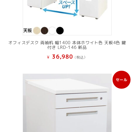
オフィスデスク 両袖机 幅1400 本体ホワイト色 天板4色 鍵
付き LRD-146 新品
36,980
¥
(税込）
セール
販
売
中
の
商
品