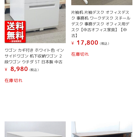
片袖机 片袖デスク オフィスデス
ク 事務机 ワークデスク スチール
デスク 事務デスク オフィス用デ
スク【中古オフィス家具】【中
古】
17,800
¥
(税込）
ワゴン カギ付き ホワイト色 イン
在庫切れ
サイドワゴン 机下収納ワゴン ２
段ワゴン ウチダ ST 日本製 中古
8,980
¥
(税込）
こ
在庫切れ
の
商
品
に
は
複
数
の
バ