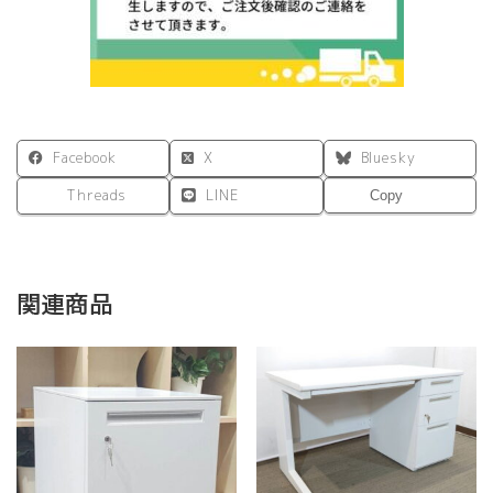
イ
ト
ナ
チ
ュ
ラ
ル
Facebook
X
Bluesky
W1200×D700×H700
オ
Threads
LINE
Copy
フ
ィ
ス
会
議
関連商品
個