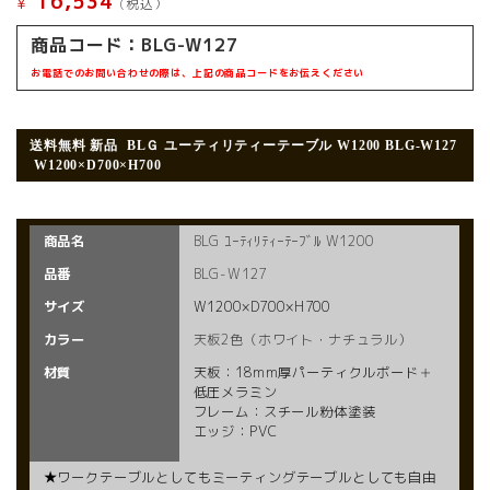
16,534
¥
(税込）
商品コード：
BLG-W127
お電話でのお問い合わせの際は、上記の商品コードをお伝えください
送料無料 新品
BLＧ ユーティリティーテーブル W1200 BLG-W127
W1200×D700×H700
商品名
BLG ﾕｰﾃｨﾘﾃｨｰﾃｰﾌﾞﾙ W1200
品番
BLG-W127
サイズ
W1200×D700×H700
カラー
天板2色（ホワイト・ナチュラル）
材質
天板：18mm厚パーティクルボード＋
低圧メラミン
フレーム：スチール粉体塗装
エッジ：PVC
★ワークテーブルとしてもミーティングテーブルとしても自由