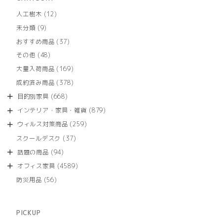
12
人工樹木
12
個
9
未分類
9
の
個
商
37
おすすめ商品
37
の
品
個
商
48
その他
48
の
品
個
商
169
大量入荷商品
169
の
品
個
商
378
成約済み商品
378
の
品
個
商
668
目的別家具
668
の
品
個
商
879
インテリア・家具・雑貨
879
の
品
個
商
259
ウィルス対策商品
259
の
品
個
商
37
スクールデスク
37
の
品
個
商
94
話題の商品
94
の
品
個
商
4589
オフィス家具
4589
の
品
個
商
56
防災用品
56
の
品
個
商
の
品
商
PICKUP
品