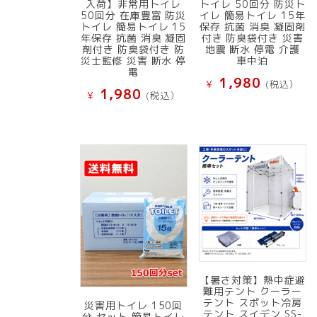
入荷】非常用トイレ
トイレ 50回分 防災ト
50回分 在庫豊富 防災
イレ 簡易トイレ 15年
トイレ 簡易トイレ 15
保存 抗菌 消臭 凝固剤
年保存 抗菌 消臭 凝固
付き 防臭袋付き 災害
剤付き 防臭袋付き 防
地震 断水 停電 介護
災士監修 災害 断水 停
車中泊
電
1,980
¥
(税込）
1,980
¥
(税込）
【暑さ対策】熱中症避
難用テント クーラー
テント スポット冷房
災害用トイレ 150回
テント スイデン SS-
分 セット 簡易トイレ