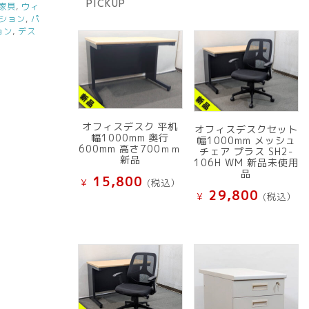
PICKUP
品
家具
,
ウィ
ション
,
パ
ョン
,
デス
オフィスデスク 平机
オフィスデスクセット
幅1000mm 奥行
幅1000mm メッシュ
600mm 高さ700ｍｍ
チェア プラス SH2-
新品
106H WM 新品未使用
品
15,800
¥
(税込）
29,800
¥
(税込）