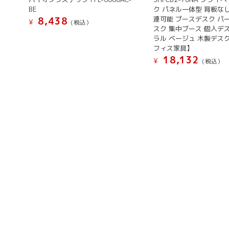
BE
ク パネル一体型 背板な
連可能 ブースデスク パ
8,438
¥
(税込）
スク 集中ブース 個人デ
ラル ベージュ 木製デス
フィス家具】
18,132
¥
(税込）