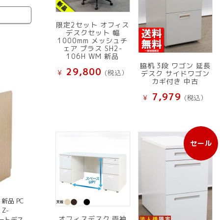
限定2セット オフィス
デスクセット 幅
1000mm メッシュチ
ェア プラス SH2-
106H WM 新品
脇机 3段 ワゴン 延長
29,800
¥
(税込）
デスク サイドワゴン
カギ付き 中古
7,979
¥
(税込）
セール
販
売
中
の
商
品
新品 PC
Z-
オフィスデスク 両袖
ベートデス