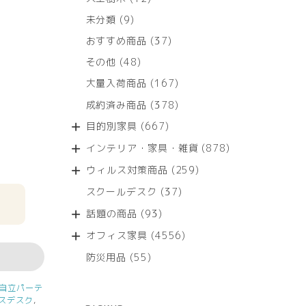
個
9
未分類
9
の
個
商
37
おすすめ商品
37
の
品
個
商
48
その他
48
の
品
個
商
167
大量入荷商品
167
の
品
個
商
378
成約済み商品
378
の
品
個
商
667
目的別家具
667
の
品
個
商
878
インテリア・家具・雑貨
878
の
品
個
商
259
ウィルス対策商品
259
の
品
個
商
37
スクールデスク
37
の
品
個
商
93
話題の商品
93
の
品
個
商
4556
オフィス家具
4556
の
品
個
商
55
防災用品
55
の
品
個
商
の
自立パーテ
品
商
スデスク
,