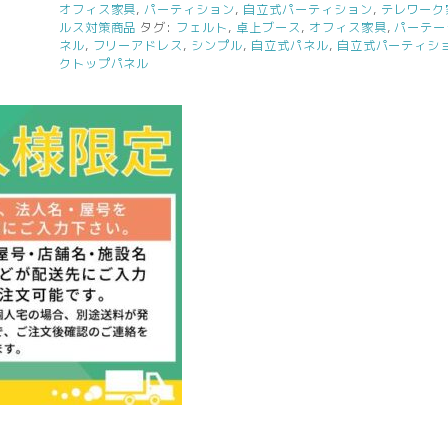
オフィス家具
,
パーティション
,
自立式パーティション
,
テレワーク
ルス対策商品
タグ:
フェルト
,
卓上ブース
,
オフィス家具
,
パーテー
ネル
,
フリーアドレス
,
シンプル
,
自立式パネル
,
自立式パーティシ
クトップパネル