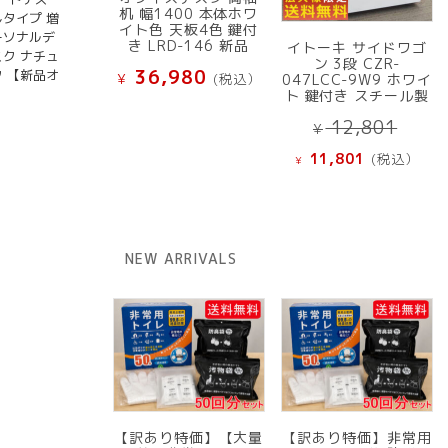
机 幅1400 本体ホワ
しタイプ 増
イト色 天板4色 鍵付
ーソナルデ
き LRD-146 新品
イトーキ サイドワゴ
スク ナチュ
ン 3段 CZR-
36,980
ク 【新品オ
¥
(税込）
047LCC-9W9 ホワイ
ト 鍵付き スチール製
元
12,801
¥
の
現
11,801
(税込）
¥
価
在
格
の
は
価
¥ 12
格
NEW ARRIVALS
で
は
し
¥ 11,801
た。
で
す。
【訳あり特価】【大量
【訳あり特価】非常用