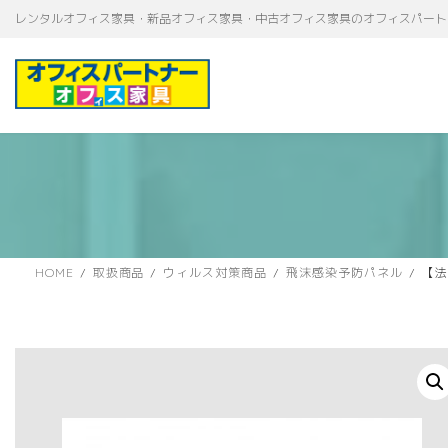
コ
ナ
レンタルオフィス家具・新品オフィス家具・中古オフィス家具のオフィスパート
ン
ビ
テ
ゲ
ン
ー
ツ
シ
へ
ョ
ス
ン
キ
に
ッ
移
プ
動
HOME
取扱商品
ウィルス対策商品
飛沫感染予防パネル
【法