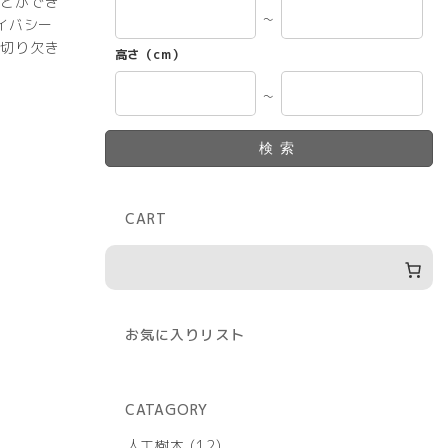
とができ
～
イバシー
切り欠き
高さ（cm）
～
検索
CART
お気に入りリスト
CATAGORY
12
人工樹木
12