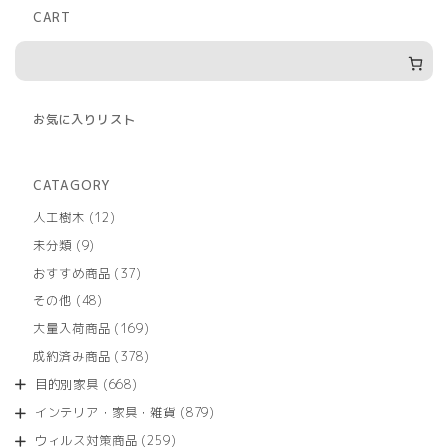
CART
お気に入りリスト
CATAGORY
12
人工樹木
12
個
9
未分類
9
の
個
商
37
おすすめ商品
37
の
品
個
商
48
その他
48
の
品
個
商
169
大量入荷商品
169
の
品
個
商
378
成約済み商品
378
の
品
個
商
668
目的別家具
668
の
品
個
商
879
インテリア・家具・雑貨
879
の
品
個
商
259
ウィルス対策商品
259
の