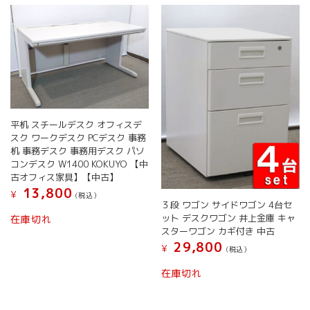
ィ
ス
パ
ネ
ル
デ
ス
ク
周
平机 スチールデスク オフィスデ
辺
スク ワークデスク PCデスク 事務
個
机 事務デスク 事務用デスク パソ
コンデスク W1400 KOKUYO 【中
古オフィス家具】【中古】
13,800
¥
(税込）
３段 ワゴン サイドワゴン 4台セ
ット デスクワゴン 井上金庫 キャ
在庫切れ
スターワゴン カギ付き 中古
29,800
¥
(税込）
在庫切れ