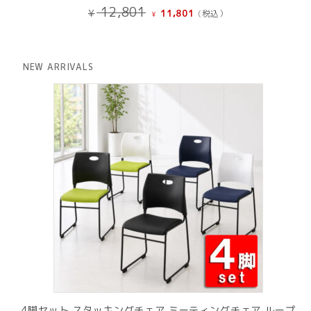
元
現
12,801
¥
11,801
(税込）
¥
の
在
価
の
格
価
は
格
NEW ARRIVALS
¥ 12,801
は
で
¥ 11,801
し
で
た。
す。
4脚セット スタッキングチェア ミーティングチェア ループ