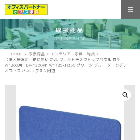
コ
ナ
ン
ビ
テ
ゲ
ン
ー
ツ
シ
取扱商品
へ
ョ
ONLINE SHOP
ス
ン
キ
に
ッ
移
HOME
取扱商品
インテリア・家具・雑貨
プ
動
【法人様限定】送料無料 新品 フェルトデスクトップパネル 置型
W1200用 FDP-1200PK W1180×H350 グリーン ブルー ダークグレー
オフィス パネル デスク周辺