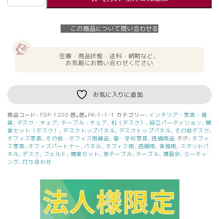
人
様
限
この商品について問い合わせる
定】
送
料
在庫・商品状態・送料・納期など、
無
お気軽にお問い合わせください
料
新
品
お気に入りに追加
フ
ェ
商品コード:
FDP-1200 笆｡笆｡PK-1-1-1
カテゴリー:
インテリア・家具・雑
ル
貨
,
デスク・チェア
,
テーブル・チェア
,
机（デスク）
,
自立パーティション
,
開
ト
業セット（デスク）
,
デスクトップパネル
,
デスクトップパネル
,
その他デスク
,
オフィス家具
,
その他・オフィス用備品
,
塾・学校家具
,
店舗用品
タグ:
オフィ
デ
ス家具
,
オフィスパートナー
,
パネル
,
オフィス用
,
店舗用
,
業務用
,
スタンドパ
ス
ネル
,
デスク
,
フェルト
,
開業セット
,
長テーブル
,
テーブル
,
講習会
,
ミーティ
ク
ング
,
打ち合わせ
ト
ッ
プ
パ
ネ
ル