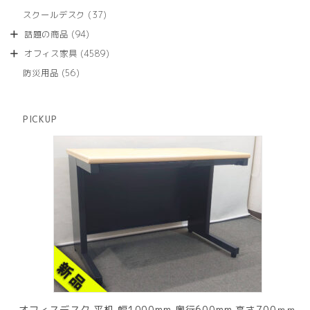
品
個
商
37
スクールデスク
37
の
品
個
商
94
話題の商品
94
の
品
個
商
4589
オフィス家具
4589
の
品
個
商
56
防災用品
56
の
品
個
商
の
品
商
PICKUP
品
オフィスデスク 平机 幅1000mm 奥行600mm 高さ700ｍｍ