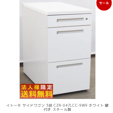
セール
販
売
中
の
商
品
イトーキ サイドワゴン 3段 CZR-047LCC-9W9 ホワイト 鍵
付き スチール製