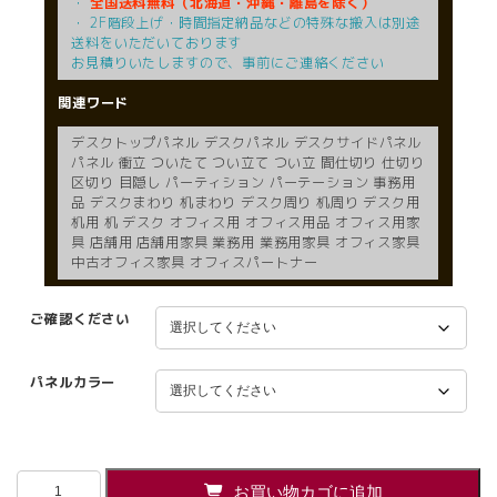
・
全国送料無料（北海道・沖縄・離島を除く）
・ 2F階段上げ・時間指定納品などの特殊な搬入は別途
送料をいただいております
お見積りいたしますので、事前にご連絡ください
関連ワード
デスクトップパネル デスクパネル デスクサイドパネル
パネル 衝立 ついたて つい立て つい立 間仕切り 仕切り
区切り 目隠し パーティション パーテーション 事務用
品 デスクまわり 机まわり デスク周り 机周り デスク用
机用 机 デスク オフィス用 オフィス用品 オフィス用家
具 店舗用 店舗用家具 業務用 業務用家具 オフィス家具
中古オフィス家具 オフィスパートナー
ご確認ください
パネルカラー
【法
お買い物カゴに追加