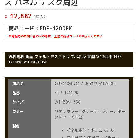
ス パネル デスク周辺
12,882
¥
(税込）
商品コード：
FDP-1200PK
お電話でのお問い合わせの際は、上記の商品コードをお伝えください
送料無料 新品
フェルトデスクトップパネル 置型 W1200用 FDP-
1200PK W1180×H350
商品名
ﾌｪﾙﾄﾃﾞｽｸﾄｯﾌﾟﾊﾟﾈﾙ 置型 W1200用
品番
FDP-1200PK
サイズ
W1180×H350
カラー
パネルカラー：グリーン、ブルー、ダー
クグレー（３色）
材質
パネル本体：ポリエステル
置型金具：PK金具（スチール、