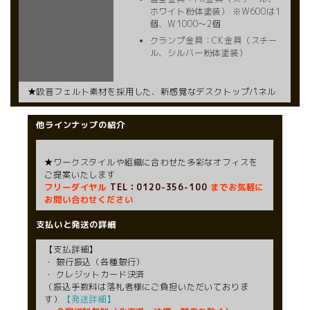
ホワイト粉体塗装） ※W600は1
個、W1000～2個
クランプ金具：CK金具（スチー
ル、シルバー粉体塗装）
★吸音フェルト素材を採用した、新感覚なデスクトップパネル
他ラインナップの紹介
★ワークスタイルや組織に合わせた多彩なオフィスを
ご提案いたします
フリーダイヤル
TEL：0120-356-100
までお気軽に
お問い合わせください
支払いと発送の詳細
【支払詳細】
・ 銀行振込（各種銀行）
・ クレジットカード決済
（振込手数料は落札者様にご負担いただいておりま
す）
【発送詳細】