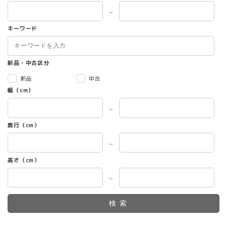
～
キーワード
新品・中古区分
新品
中古
幅（cm）
～
奥行（cm）
～
高さ（cm）
～
検索