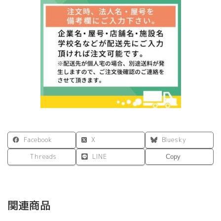
置
型
W1200
用
FDP-
1200PK
W1180×H350
グ
リ
ー
ン
ブ
ル
ー
Facebook
X
Bluesky
ダ
ー
Threads
LINE
Copy
ク
グ
レ
ー
関連商品
オ
フ