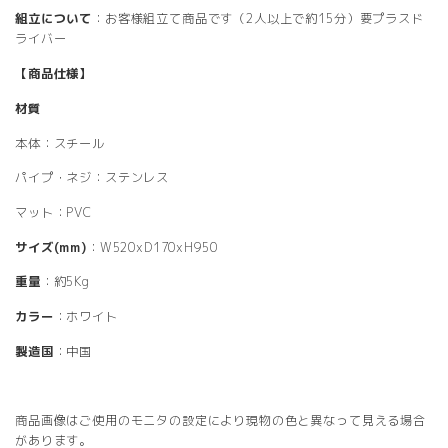
組立について
：お客様組立て商品です（2人以上で約15分）要プラスド
ライバー
【商品仕様】
材質
本体：スチール
パイプ・ネジ：ステンレス
マット：PVC
サイズ(mm)
：W520xD170xH950
重量
：約5Kg
カラー
：ホワイト
製造国
：中国
商品画像はご使用のモニタの設定により現物の色と異なって見える場合
があります。