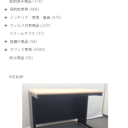
商
378
成約済み商品
378
の
品
個
商
668
目的別家具
668
の
品
個
商
879
インテリア・家具・雑貨
879
の
品
個
商
259
ウィルス対策商品
259
の
品
個
商
37
スクールデスク
37
の
品
個
商
94
話題の商品
94
の
品
個
商
4589
オフィス家具
4589
の
品
個
商
56
防災用品
56
の
品
個
商
の
品
商
PICKUP
品