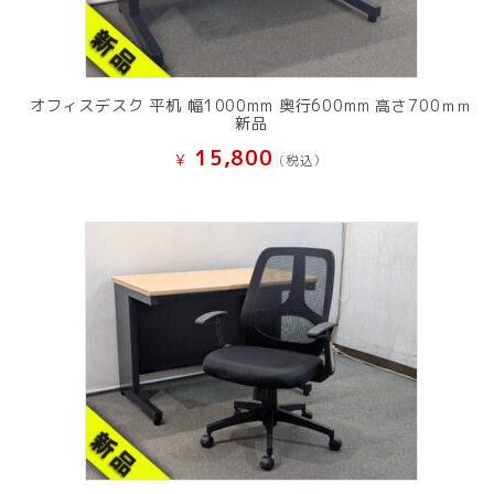
オフィスデスク 平机 幅1000mm 奥行600mm 高さ700ｍｍ
新品
15,800
¥
(税込）