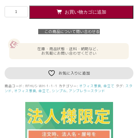
【法
お買い物カゴに追加
人
様
限
この商品について問い合わせる
定】
送
料
在庫・商品状態・送料・納期など、
無
お気軽にお問い合わせください
料
ハ
ン
お気に入りに追加
ギ
ン
商品コード:
RFHUS-WH-1-1-1
カテゴリー:
オフィス家具
,
傘立て
タグ:
スタ
グ
ンド
,
オフィス家具
,
傘立て
,
シンプル
,
アンブレラースタンド
ア
ン
ブ
レ
ラ
ス
タ