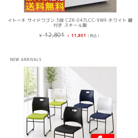
イトーキ サイドワゴン 3段 CZR-047LCC-9W9 ホワイト 鍵
付き スチール製
元
現
12,801
¥
11,801
(税込）
¥
の
在
価
の
格
価
は
格
NEW ARRIVALS
¥ 12,801
は
で
¥ 11,801
し
で
た。
す。