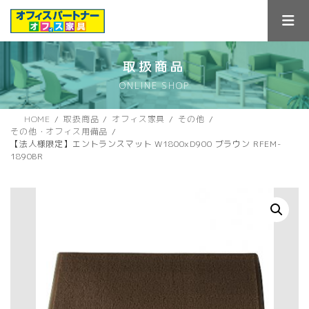
コ
ナ
ン
ビ
テ
ゲ
ン
ー
ツ
シ
取扱商品
へ
ョ
ONLINE SHOP
ス
ン
キ
に
ッ
移
HOME
取扱商品
オフィス家具
その他
プ
動
その他・オフィス用備品
【法人様限定】エントランスマット W1800xD900 ブラウン RFEM-
1890BR