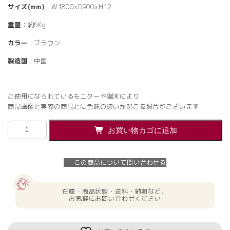
サイズ(mm)
：W1800xD900xH12
重量
：約6Kg
カラー
：ブラウン
製造国
：中国
ご使用になられているモニターや端末により
商品画像と実際の商品とに色味の違いが起こる場合がございます
【法
お買い物カゴに追加
人
様
限
この商品について問い合わせる
定】
エ
ン
在庫・商品状態・送料・納期など、
ト
お気軽にお問い合わせください
ラ
ン
ス