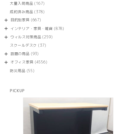
個
商
167
大量入荷商品
167
の
品
個
商
378
成約済み商品
378
の
品
個
商
667
目的別家具
667
の
品
個
商
878
インテリア・家具・雑貨
878
の
品
個
商
259
ウィルス対策商品
259
の
品
個
商
37
スクールデスク
37
の
品
個
商
93
話題の商品
93
の
品
個
商
4556
オフィス家具
4556
の
品
個
商
55
防災用品
55
の
品
個
商
の
品
商
PICKUP
品