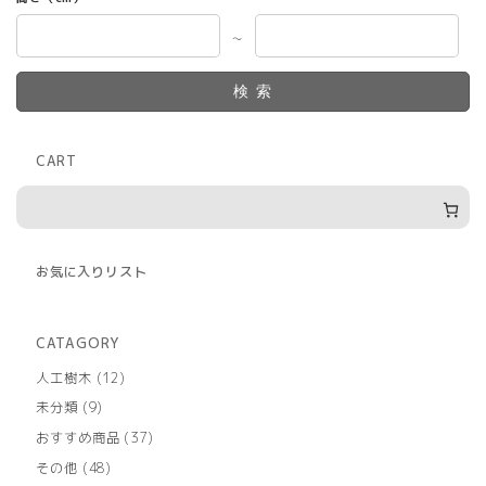
～
検索
CART
お気に入りリスト
CATAGORY
12
人工樹木
12
個
9
未分類
9
の
個
商
37
おすすめ商品
37
の
品
個
商
48
その他
48
の
品