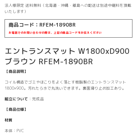
法人様限定 送料無料（北海道・沖縄・離島への配送は別途中継料を頂戴
いたします）
商品コード：RFEM-1890BR
お電話でのお問い合わせの際は、上記の商品コードをお伝えください
エントランスマット W1800xD900
ブラウン RFEM-1890BR
【商品説明】
コイル構造でゴミやほこりをよく落とす樹脂製のエントランスマット
1800×900。汚れたら水で丸洗いできます。裏面滑り止め加工あり。
組立について
：完成品
【商品仕様】
材質
本体：PVC