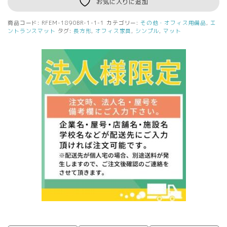
お気に入りに追加
マ
ッ
商品コード:
RFEM-1890BR-1-1-1
カテゴリー:
その他・オフィス用備品
,
エ
ト
ントランスマット
タグ:
長方形
,
オフィス家具
,
シンプル
,
マット
W1800xD900
ブ
ラ
ウ
ン
RFEM-
1890BR
個