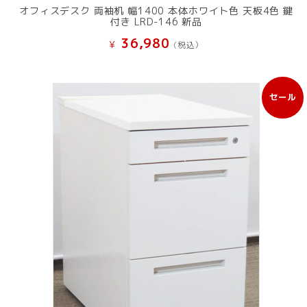
オフィスデスク 両袖机 幅1400 本体ホワイト色 天板4色 鍵
付き LRD-146 新品
36,980
¥
(税込）
セール
販
売
中
の
商
品