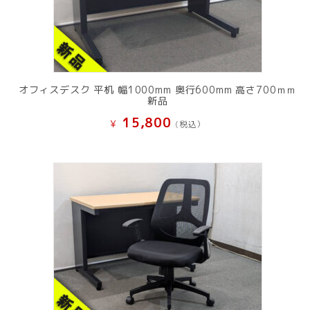
オフィスデスク 平机 幅1000mm 奥行600mm 高さ700ｍｍ
新品
15,800
¥
(税込）