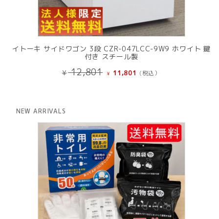
イトーキ サイドワゴン 3段 CZR-047LCC-9W9 ホワイト 鍵
付き スチール製
元
現
12,801
¥
11,801
(税込）
¥
の
在
価
の
格
価
は
格
NEW ARRIVALS
¥ 12,801
は
で
¥ 11,801
し
で
た。
す。