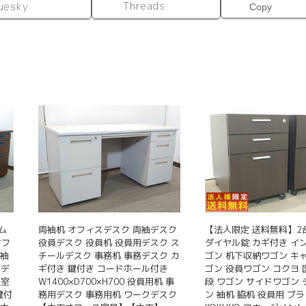
ク
Threads
uesky
Copy
テ
ー
ブ
ル
簡
単
個
ム
両袖机 オフィスデスク 両袖デスク
【法人限定 送料無料】2
オフ
役員デスク 役員机 役員用デスク ス
ダイヤル錠 カギ付き イ
両袖
チールデスク 事務机 事務デスク カ
ゴン 机下収納ワゴン キ
トデ
ギ付き 鍵付き コードホール付き
ゴン 役員ワゴン コクヨ 国
長室
W1400×D700×H700 役員用机 事
段 ワゴン サイドワゴン
鍵付
務用デスク 事務用机 ワークデスク
ン 袖机 脇机 役員用 ブ