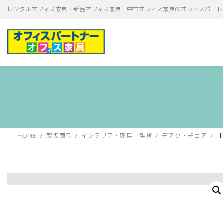
コ
ナ
レンタルオフィス家具・新品オフィス家具・中古オフィス家具のオフィスパート
ン
ビ
テ
ゲ
ン
ー
ツ
シ
へ
ョ
ス
ン
キ
に
ッ
移
プ
動
HOME
取扱商品
インテリア・家具・雑貨
デスク・チェア
【