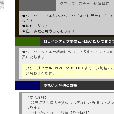
クランプ：スチール粉体塗装
★ワークテーブルを本格ワークデスクに簡単モデルチ
ジ？！
★後付けダクト
★在庫多数ご用意しております
他ラインナップ多数ご用意いたしており
★ワークスタイルや組織に合わせた多彩なオフィスを
案いたします
フリーダイヤル
0120-356-100
まで、お気軽に
い合わせください
支払いと発送の詳細
【支払詳細】
・ 銀行振込※振込手数料はお客様にご負担いただ
おります
・ クレジットカード決済【発送詳細】