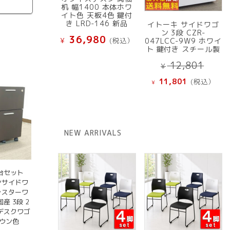
机 幅1400 本体ホワ
イト色 天板4色 鍵付
き LRD-146 新品
イトーキ サイドワゴ
ン 3段 CZR-
36,980
¥
(税込）
047LCC-9W9 ホワイ
ト 鍵付き スチール製
元
12,801
¥
の
現
11,801
(税込）
¥
価
在
格
の
は
価
¥ 12
格
NEW ARRIVALS
で
は
し
¥ 11,801
た。
で
す。
台セット
ンサイドワ
ャスターワ
産 3段 2
 デスクワゴ
ラウン色