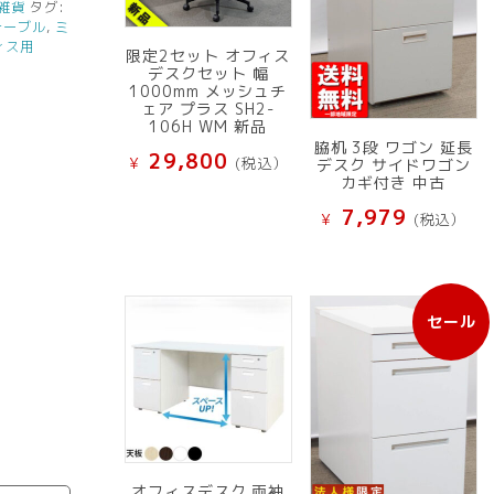
雑貨
タグ:
テーブル
,
ミ
ィス用
限定2セット オフィス
デスクセット 幅
1000mm メッシュチ
ェア プラス SH2-
106H WM 新品
脇机 3段 ワゴン 延長
29,800
¥
(税込）
デスク サイドワゴン
カギ付き 中古
7,979
¥
(税込）
セール
販
売
中
の
商
品
オフィスデスク 両袖