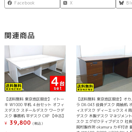
Facebook
X
Bl
関連商品
【送料無料 東京地区限定】 イトー
【送料無料 東京地区限定】オカ
キ W1000 平机 ４台セット オフィ
ラ DX-043 役員デスク 両袖机 
スデスク スチールデスク ワークデ
ィスデスク ディーエックス 4 
スク 事務机 平デスク CXP 【中古】
デスク 木製デスク マネジメン
スク エグゼクティブデスク 社
39,800
¥
(税込）
岡村製作所 okamura カギ付き 