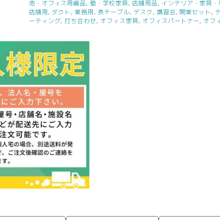
他・オフィス用備品
,
塾・学校家具
,
店舗用品
,
インテリア・家具・
プ
店舗用
,
ダクト
,
業務用
,
長テーブル
,
デスク
,
講習会
,
開業セット
,
式
ーティング
,
打ち合わせ
,
オフィス家具
,
オフィスパートナー
,
オフ
配
線
収
納
ダ
ク
ト
W1400
用
ESD-
1400
W1391×D105×H64
デ
ス
ク
ワ
ー