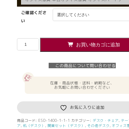
ご確認くださ
い
【法
お買い物カゴに追加
人
様
限
この商品について問い合わせる
定】
送
料
在庫・商品状態・送料・納期など、
無
お気軽にお問い合わせください
料
新
品
お気に入りに追加
ク
ラ
商品コード:
ESD-1400-1-1-1
カテゴリー:
デスク・チェア
,
テー
ア
,
机（デスク）
,
開業セット（デスク）
,
その他デスク
,
オフィス
ン