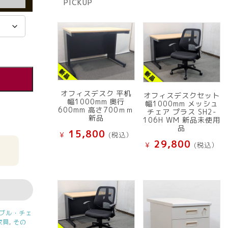
PICKUP
品
オフィスデスク 平机
オフィスデスクセット
幅1000mm 奥行
幅1000mm メッシュ
600mm 高さ700ｍｍ
チェア プラス SH2-
新品
106H WM 新品未使用
品
15,800
¥
(税込）
29,800
¥
(税込）
ブル・チェ
家具
,
その