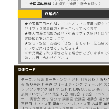
・
全国送料無料
（北海道・沖縄・離島を除く）
店舗紹介
★埼玉県戸田市店舗にて中古オフィス家具の販売（
びオフィス家具買取）をおこなっております
★楽天市場に掲載の商品（中古オフィス家具）は全
実際にご覧いただけます
★安心・安全・安価の「３安」をモットーに当店ス
ッフがご案内させていただきます
※新品商品は取り寄せとなる場合がございますので
前にお問い合わせください
関連ワード
テーブル 会議 ミーティング 打合せ 打ち合わせ 折り
み 折り畳み 折畳み フォールディング フォールド ス
ク スタッキング 脚折れ 足折れ 脚折りたたみ 長テー
長机 ロングデスク 集会 町会 町内会 子供会 イベント
ナー 講習会 受付 官公庁 講義室 会議室 運動会 選挙
事務用 オフィス用 開業セット オフィス用 店舗用 業
オフィス家具 中古オフィス家具 オフィスパートナー