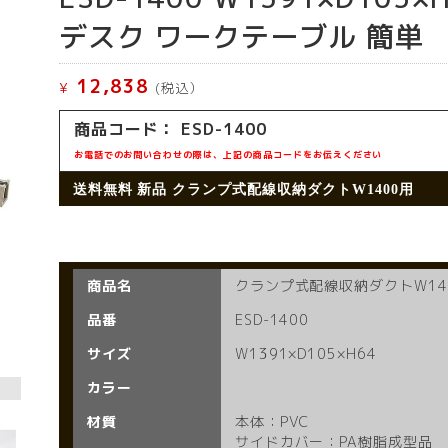
デスク ワークテーブル 簡単
12,838
¥
(税込）
商品コード： ESD-1400
お電話でのお問い合わせの際は、上記の商品コードをお伝えください
送料無料 新品 クランプ式配線収納ダクトW1400用
商品名
クランプ式配線収納ダクトW14
品番
ESD-1400
サイズ
W1391×D105×H64
カラー
材質
本体：PVC
サイドカバー：PA樹脂成型品