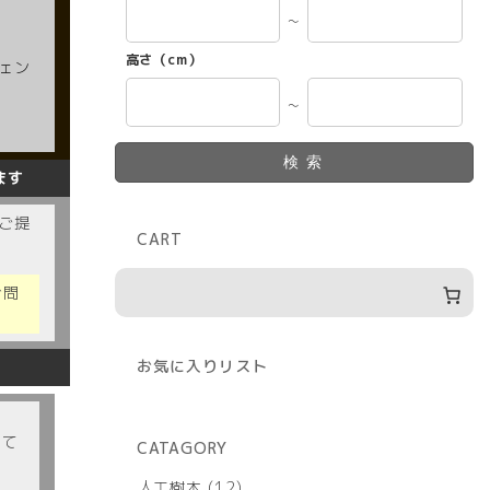
～
高さ（cm）
ェン
～
検索
ます
ご提
CART
お問
お気に入りリスト
いて
CATAGORY
12
人工樹木
12