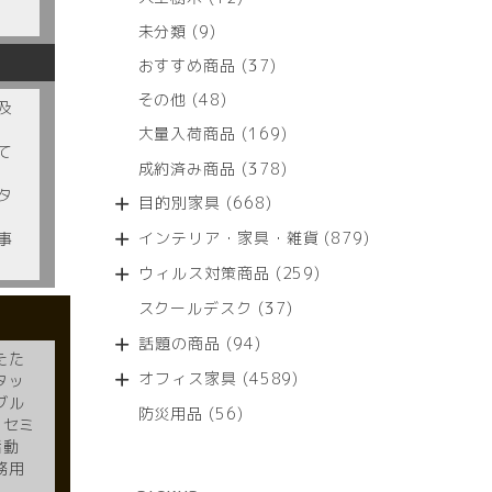
個
9
未分類
9
の
個
商
37
おすすめ商品
37
の
品
個
商
48
その他
48
及
の
品
個
商
169
大量入荷商品
169
の
て
品
個
商
378
成約済み商品
378
の
品
個
タ
商
668
目的別家具
668
の
品
個
商
879
インテリア・家具・雑貨
879
事
の
品
個
商
259
ウィルス対策商品
259
の
品
個
商
37
スクールデスク
37
の
品
個
商
94
話題の商品
94
の
たた
品
個
商
4589
オフィス家具
4589
タッ
の
品
個
ブル
商
56
防災用品
56
の
 セミ
品
個
商
活動
の
品
務用
商