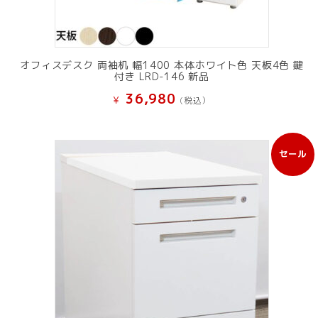
オフィスデスク 両袖机 幅1400 本体ホワイト色 天板4色 鍵
付き LRD-146 新品
36,980
¥
(税込）
セール
販
売
中
の
商
品