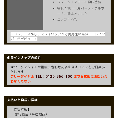
フレーム：スチール粉体塗装
棚板：18mm厚パーティクルボ
ード、低圧メラミン
エッジ：PVC
SFDシリーズから、スタイリッシュで実用性の高いコートハン
ガーがデビュー！
他ラインナップの紹介
★ワークスタイルや組織に合わせた多彩なオフィスをご提案い
たします
フリーダイヤル
TEL：0120-356-100
までお気軽にお問い合
わせください
支払いと発送の詳細
【支払詳細】
・ 銀行振込（各種銀行）