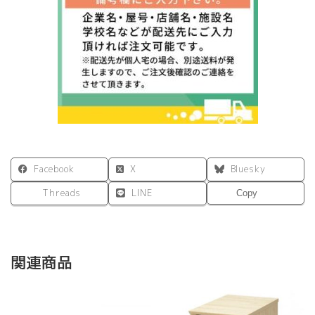
ホ
ワ
イ
ト
ブ
ラ
ッ
ク
フ
ォ
レ
ス
Facebook
X
Bluesky
ト
ナ
Threads
LINE
Copy
チ
ュ
ラ
ル
W900×D450×H1600
関連商品
オ
フ
ィ
ス