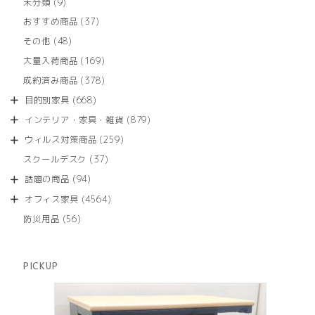
9
未分類
9
の
個
商
37
おすすめ商品
37
の
品
個
商
48
その他
48
の
品
個
商
169
大量入荷商品
169
の
品
個
商
378
成約済み商品
378
の
品
個
商
668
目的別家具
668
の
品
個
商
879
インテリア・家具・雑貨
879
の
品
個
商
259
ウィルス対策商品
259
の
品
個
商
37
スクールデスク
37
の
品
個
商
94
話題の商品
94
の
品
個
商
4564
オフィス家具
4564
の
品
個
商
56
防災用品
56
の
品
個
商
の
品
商
PICKUP
品