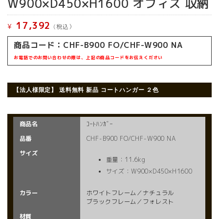
W900×D450×H1600 オフィス 収納
17,392
¥
(税込）
商品コード：
CHF-B900 FO/CHF-W900 NA
お電話でのお問い合わせの際は、上記の商品コードをお伝えください
【法人様限定】 送料無料 新品 コートハンガー ２色
商品名
ｺｰﾄﾊﾝｶﾞｰ
品番
CHF-B900 FO/CHF-W900 NA
サイズ
重量：11.6kg
サイズ：W900×D450×H1600
カラー
ホワイトフレーム／ナチュラル
ブラックフレーム／フォレスト
材質