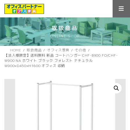
コ
ナ
ン
ビ
テ
ゲ
ン
ー
ツ
シ
取扱商品
へ
ョ
ONLINE SHOP
ス
ン
キ
に
ッ
移
HOME
取扱商品
オフィス家具
その他
プ
動
【法人様限定】送料無料 新品 コートハンガー CHF-B900 FO/CHF-
W900 NA ホワイト ブラック フォレスト ナチュラル
W900×D450×H1600 オフィス 収納