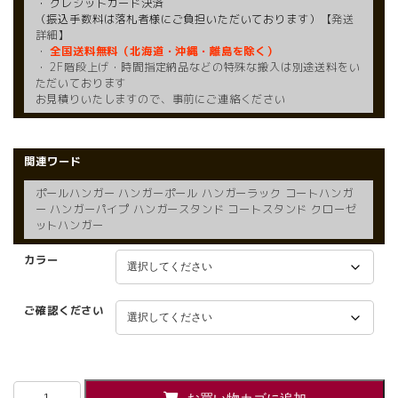
・ クレジットカード決済
（振込手数料は落札者様にご負担いただいております）
【発送
詳細】
・
全国送料無料（北海道・沖縄・離島を除く）
・ 2F階段上げ・時間指定納品などの特殊な搬入は別途送料をい
ただいております
お見積りいたしますので、事前にご連絡ください
関連ワード
ポールハンガー ハンガーポール ハンガーラック コートハンガ
ー ハンガーパイプ ハンガースタンド コートスタンド クローゼ
ットハンガー
カラー
ご確認ください
【法