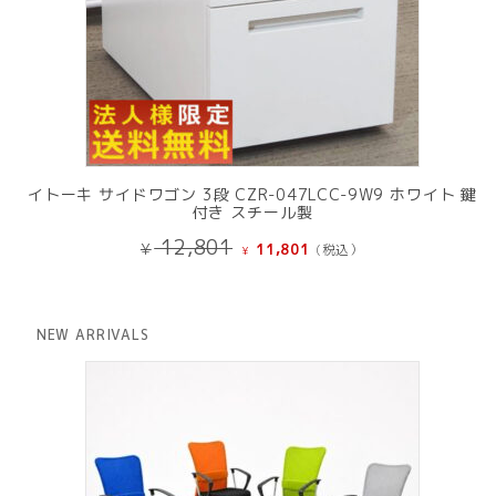
イトーキ サイドワゴン 3段 CZR-047LCC-9W9 ホワイト 鍵
付き スチール製
元
現
12,801
¥
11,801
(税込）
¥
の
在
価
の
格
価
は
格
NEW ARRIVALS
¥ 12,801
は
で
¥ 11,801
し
で
た。
す。