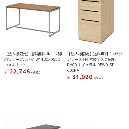
収
納
個
【法人様限定】送料無料 ループ脚
【法人様限定】送料無料 [ユピタ
応接テーブルハイ W1100×D550
シリーズ] RF木製デスク脇机
ウォルナット
D600 ナチュラル RFWD-SD-
600NA
22,748
¥
(税込）
31,020
¥
(税込）