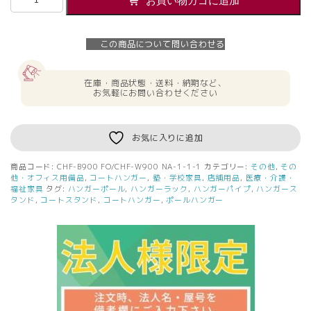
お買い物カゴに追加
人
様
限
この商品について問い合わせる
定】
送
料
在庫・商品状態・送料・納期など、
無
お気軽にお問い合わせください
料
新
品
お気に入りに追加
コ
ー
商品コード:
CHF-B900 FO/CHF-W900 NA-1-1-1
カテゴリー:
その他
,
その
ト
他・オフィス用備品
,
コートハンガー
,
塾・学校家具
,
店舗用品
,
医療・介護・
ハ
福祉家具
タグ:
ハンガーポール
,
ハンガーラック
,
ハンガーパイプ
,
ハンガース
タンド
,
コートスタンド
,
コートハンガー
,
ポールハンガー
ン
ガ
ー
CHF-
B900
FO/CHF-
W900
NA