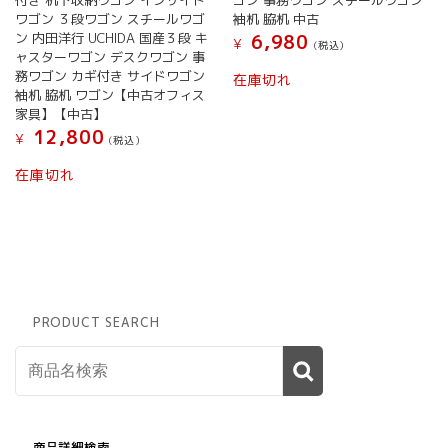
付き 机下収納ワゴン インサイド
ゴン 事務ワゴン スチールワゴン
ワゴン ３段ワゴン スチールワゴ
袖机 脇机 中古
ン 内田洋行 UCHIDA 国産３段 キ
6,980
¥
(税込）
ャスターワゴン デスクワゴン 事
こ
務ワゴン カギ付き サイドワゴン
在庫切れ
の
袖机 脇机 ワゴン【中古オフィス
商
家具】【中古】
品
12,800
¥
(税込）
に
は
在庫切れ
複
数
の
バ
リ
エ
ー
PRODUCT SEARCH
シ
ョ
ン
が
あ
り
商品詳細検索