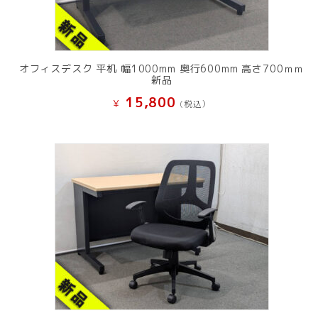
オフィスデスク 平机 幅1000mm 奥行600mm 高さ700ｍｍ
新品
15,800
¥
(税込）