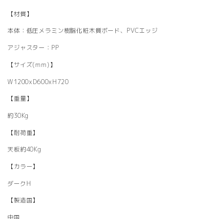
【材質】
本体：低圧メラミン樹脂化粧木質ボード、PVCエッジ
アジャスター：PP
【サイズ(mm)】
W1200xD600xH720
【重量】
約30Kg
【耐荷重】
天板約40Kg
【カラー】
ダークH
【製造国】
中国