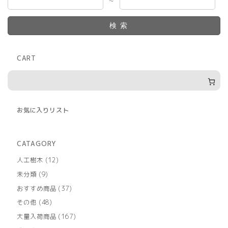
～
検索
CART
お気に入りリスト
CATAGORY
12
人工樹木
12
個
9
未分類
9
の
個
商
37
おすすめ商品
37
の
品
個
商
48
その他
48
の
品
個
商
167
大量入荷商品
167
の
品
個