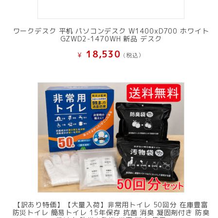
ワークデスク 平机 パソコンデスク W1400xD700 ホワイト
GZWD2-1470WH 新品 デスク
18,530
¥
(税込）
【訳あり特価】【大量入荷】非常用トイレ 50回分 在庫豊富
防災トイレ 簡易トイレ 15年保存 抗菌 消臭 凝固剤付き 防臭