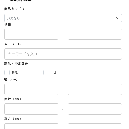
ま
す。
商品カテゴリー
オ
プ
シ
価格
ョ
ン
～
は
キーワード
商
品
ペ
新品・中古区分
ー
ジ
新品
中古
か
幅（cm）
ら
選
～
択
で
奥行（cm）
き
ま
～
す
高さ（cm）