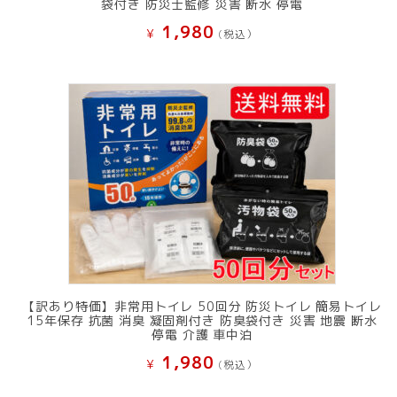
袋付き 防災士監修 災害 断水 停電
1,980
¥
(税込）
【訳あり特価】非常用トイレ 50回分 防災トイレ 簡易トイレ
15年保存 抗菌 消臭 凝固剤付き 防臭袋付き 災害 地震 断水
停電 介護 車中泊
1,980
¥
(税込）