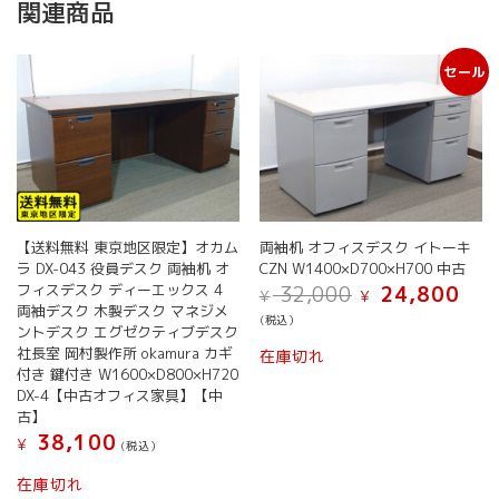
関連商品
セール
【送料無料 東京地区限定】オカム
両袖机 オフィスデスク イトーキ
ラ DX-043 役員デスク 両袖机 オ
CZN W1400×D700×H700 中古
元
現
フィスデスク ディーエックス 4
32,000
24,800
¥
¥
の
在
両袖デスク 木製デスク マネジメ
(税込）
価
の
ントデスク エグゼクティブデスク
格
価
社長室 岡村製作所 okamura カギ
在庫切れ
は
格
付き 鍵付き W1600×D800×H720
¥ 32,000
は
DX-4【中古オフィス家具】【中
で
¥ 24,
古】
し
で
38,100
¥
(税込）
た。
す。
在庫切れ