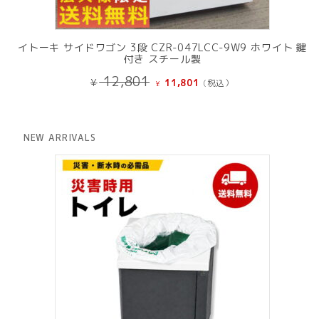
イトーキ サイドワゴン 3段 CZR-047LCC-9W9 ホワイト 鍵
付き スチール製
元
現
12,801
¥
11,801
(税込）
¥
の
在
価
の
格
価
は
格
NEW ARRIVALS
¥ 12,801
は
で
¥ 11,801
し
で
た。
す。