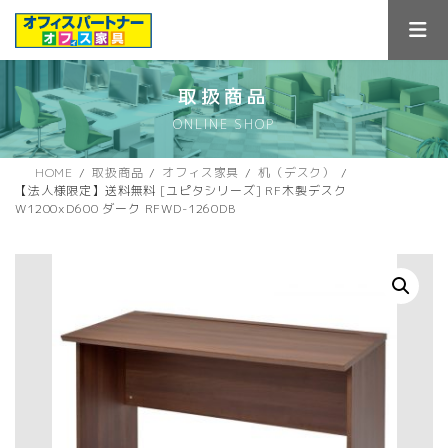
コ
ナ
ン
ビ
テ
ゲ
ン
ー
ツ
シ
取扱商品
へ
ョ
ONLINE SHOP
ス
ン
キ
に
ッ
移
HOME
取扱商品
オフィス家具
机（デスク）
プ
動
【法人様限定】送料無料 [ユピタシリーズ] RF木製デスク
W1200xD600 ダーク RFWD-1260DB