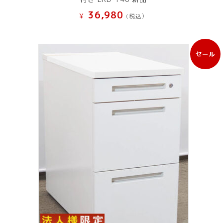
36,980
¥
(税込）
セール
販
売
中
の
商
品