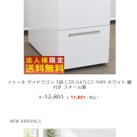
イトーキ サイドワゴン 3段 CZR-047LCC-9W9 ホワイト 鍵
付き スチール製
元
現
12,801
¥
11,801
(税込）
¥
の
在
価
の
格
価
は
格
NEW ARRIVALS
¥ 12,801
は
で
¥ 11,801