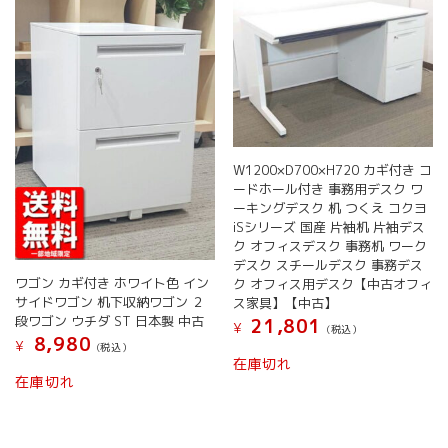
W1200×D700×H720 カギ付き コ
ードホール付き 事務用デスク ワ
ーキングデスク 机 つくえ コクヨ
iSシリーズ 国産 片袖机 片袖デス
ク オフィスデスク 事務机 ワーク
デスク スチールデスク 事務デス
ワゴン カギ付き ホワイト色 イン
ク オフィス用デスク【中古オフィ
サイドワゴン 机下収納ワゴン ２
ス家具】【中古】
段ワゴン ウチダ ST 日本製 中古
21,801
¥
(税込）
8,980
¥
(税込）
在庫切れ
こ
在庫切れ
の
商
品