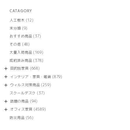
CATAGORY
12
人工樹木
12
個
9
未分類
9
の
個
商
37
おすすめ商品
37
の
品
個
商
48
その他
48
の
品
個
商
169
大量入荷商品
169
の
品
個
商
378
成約済み商品
378
の
品
個
商
668
目的別家具
668
の
品
個
商
879
インテリア・家具・雑貨
879
の
品
個
商
259
ウィルス対策商品
259
の
品
個
商
37
スクールデスク
37
の
品
個
商
94
話題の商品
94
の
品
個
商
4589
オフィス家具
4589
の
品
個
商
56
防災用品
56
の
品
個
商
の
品