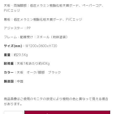
天板・両端脚部：低圧メラミン樹脂化粧木質ボード、ペーパーコア、
PVCエッジ
幕板：低圧メラミン樹脂化粧木質ボード、PVCエッジ
アジャスター：PP
フレーム・配線受け：スチール（粉体塗装）
サイズ(mm)
：W1200xD600xH720
重量
：約29.5Kg
耐荷重
：天板1枚あたり約40Kg
カラー
：天板 オーク/脚部 ブラック
製造国
：中国
商品画像はご使用のモニタの設定により現物の色と異なって見える場合
があります。
【法