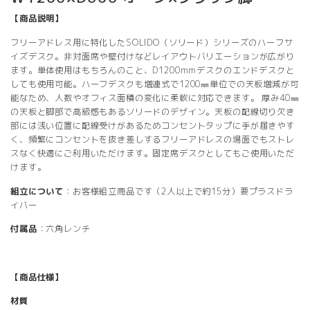
【商品説明】
フリーアドレス用に特化したSOLIDO（ソリード）シリーズのハーフサ
イズデスク。非対面席や壁付けなどレイアウトバリエーションが広がり
ます。単体使用はもちろんのこと、D1200mmデスクのエンドデスクと
しても使用可能。ハーフデスクも増連式で1200㎜単位での天板増減が可
能なため、人数やオフィス面積の変化に柔軟に対応できます。 厚み40㎜
の天板と脚部で高級感もあるソリードのデザイン。天板の配線切り欠き
部には浅い位置に配線受けがあるためコンセントタップに手が届きやす
く、頻繁にコンセントを抜き差しするフリーアドレスの場面でもストレ
スなく快適にご利用いただけます。固定席デスクとしてもご使用いただ
けます。
組立について
：お客様組立商品です（2人以上で約15分）要プラスドラ
イバー
付属品
：六角レンチ
【商品仕様】
材質