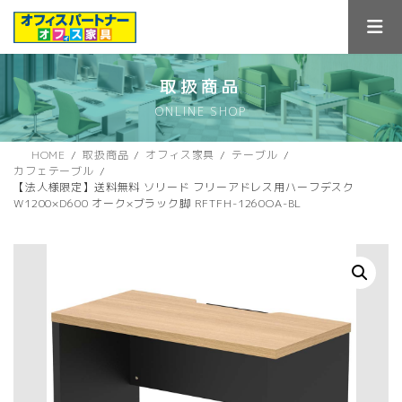
コ
ナ
ン
ビ
テ
ゲ
ン
ー
ツ
シ
取扱商品
へ
ョ
ONLINE SHOP
ス
ン
キ
に
ッ
移
HOME
取扱商品
オフィス家具
テーブル
プ
動
カフェテーブル
【法人様限定】送料無料 ソリード フリーアドレス用ハーフデスク
W1200×D600 オーク×ブラック脚 RFTFH-1260OA-BL