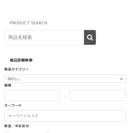
商
品
ペ
ー
PRODUCT SEARCH
ジ
か
ら
選
択
で
商品詳細検索
き
商品カテゴリー
ま
す
価格
～
キーワード
新品・中古区分