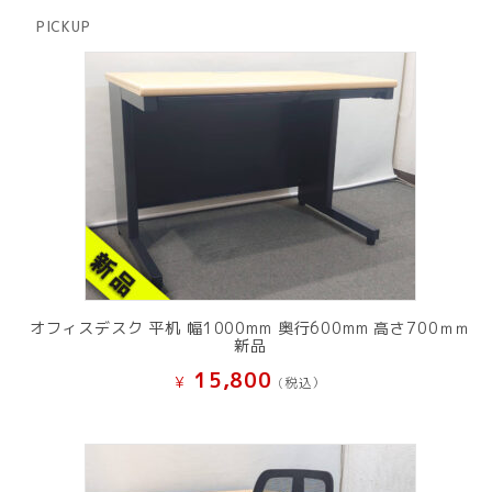
商
PICKUP
品
オフィスデスク 平机 幅1000mm 奥行600mm 高さ700ｍｍ
新品
15,800
¥
(税込）