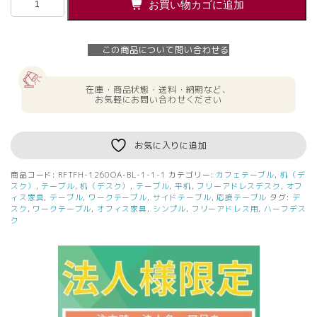
お買い物カゴに追加
人
様
限
この商品について問い合わせる
定】
送
料
在庫・商品状態・送料・納期など、
無
お気軽にお問い合わせください
料
ソ
リ
お気に入りに追加
ー
ド
商品コード:
RFTFH-1260OA-BL-1-1-1
カテゴリー:
カフェテーブル
,
机（デ
フ
スク）
,
テーブル
,
机（デスク）
,
テーブル
,
平机
,
フリーアドレスデスク
,
オフ
リ
ィス家具
,
テーブル
,
ワークテーブル
,
サイドテーブル
,
応接テーブル
タグ:
デ
スク
,
ワークテーブル
,
オフィス家具
,
シンプル
,
フリーアドレス用
,
ハーフデス
ー
ク
ア
ド
レ
ス
用
ハ
ー