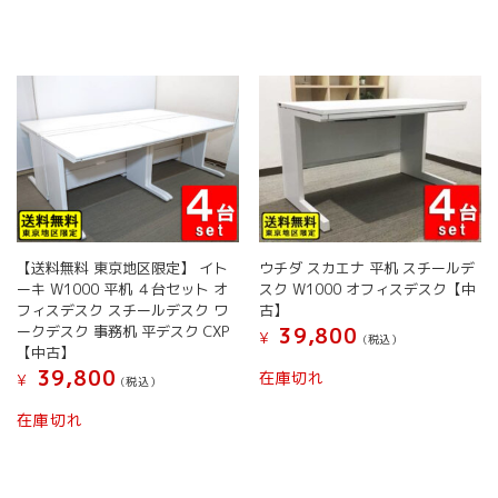
に
は
複
数
の
バ
リ
エ
ー
シ
ョ
ン
【送料無料 東京地区限定】 イト
ウチダ スカエナ 平机 スチールデ
が
ーキ W1000 平机 ４台セット オ
スク W1000 オフィスデスク【中
あ
フィスデスク スチールデスク ワ
古】
り
ークデスク 事務机 平デスク CXP
39,800
¥
ま
(税込）
【中古】
す。
39,800
在庫切れ
¥
オ
(税込）
プ
在庫切れ
シ
ョ
ン
は