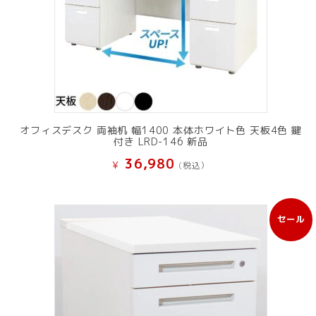
オフィスデスク 両袖机 幅1400 本体ホワイト色 天板4色 鍵
付き LRD-146 新品
36,980
¥
(税込）
セール
販
売
中
の
商
品