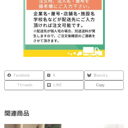
フ
デ
ス
ク
W1200×D600
オ
ー
ク
×
ブ
ラ
ッ
ク
Facebook
X
Bluesky
脚
RFTFH-
Threads
LINE
Copy
1260OA-
BL
個
関連商品