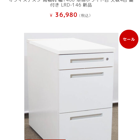
付き LRD-146 新品
36,980
¥
(税込）
セール
販
売
中
の
商
品