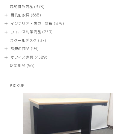
の
品
個
商
378
成約済み商品
378
の
品
個
商
668
目的別家具
668
の
品
個
商
879
インテリア・家具・雑貨
879
の
品
個
商
259
ウィルス対策商品
259
の
品
個
商
37
スクールデスク
37
の
品
個
商
94
話題の商品
94
の
品
個
商
4589
オフィス家具
4589
の
品
個
商
56
防災用品
56
の
品
個
商
の
品
商
PICKUP
品