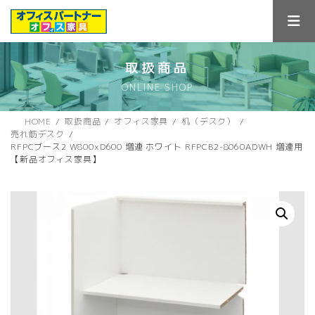
コ
ナ
ン
ビ
テ
ゲ
ン
ー
ツ
シ
取扱商品
へ
ョ
ONLINE SHOP
ス
ン
キ
に
ッ
移
HOME
取扱商品
オフィス家具
机（デスク）
プ
動
売れ筋デスク
RFPCブース2 W800xD600 増連 ホワイト RFPCB2-8060ADWH 増連用
【新品オフィス家具】