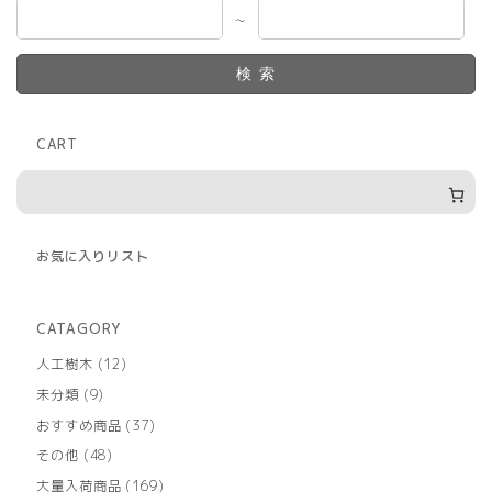
～
検索
CART
お気に入りリスト
CATAGORY
12
人工樹木
12
個
9
未分類
9
の
個
商
37
おすすめ商品
37
の
品
個
商
48
その他
48
の
品
個
商
169
大量入荷商品
169