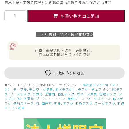
商品画像と実際の商品とに色味の違いが起こる場合がございます
RFPC
お買い物カゴに追加
ブ
ー
ス
この商品について問い合わせる
2
W800xD600
増
在庫・商品状態・送料・納期など、
連
お気軽にお問い合わせください
ホ
ワ
イ
お気に入りに追加
ト
RFPCB2-
商品コード:
RFPCB2-8060ADWH-rf
カテゴリー:
売れ筋デスク
,
机（デス
8060ADWH
ク）
,
テーブル
,
テレワーク家具
,
机（デスク）
,
デスク・チェア
タグ:
PCデス
増
ク
,
ブースデスク
,
長方形
,
図書館
,
個別デスク
,
オフィス家具
,
増連デスク
,
シ
ンプル
,
個別学習塾
,
ブース
,
イートイン
,
集中ブース
,
ワークスペース
,
個人デ
連
スク
,
個別スペース
,
机
,
自習室
,
新品
,
デスク
,
新品デスク
,
ワークデスク
,
新品
用
オフィス家具
【新
品
オ
フ