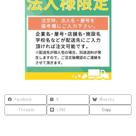
ィ
ス
家
具】
個
Facebook
X
Bluesky
Threads
LINE
Copy