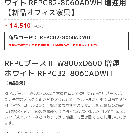
ワイト RFPCB2-8060ADWH 増連用
【新品オフィス家具】
14,510
¥
(税込）
商品コード： RFPCB2-8060ADWH
お電話でのお問い合わせの際は、上記の商品コードをお伝えください
RFPCブースⅡ W800xD600 増連
ホワイト RFPCB2-8060ADWH
【商品説明】
RFPCブースⅡW800xD600基本に連結して使用する増連用ブースデス
ク。基本のデスクと組み合わせることで半永久増連が可能で自習室や個
別学習塾、コールセンターなどにもおすすめです。天板と幕板の2箇所
に配線穴付き。上部の貫板部分（有効寸法W764×D50×T18mm)にはク
ランプ式のライトなどの取り付けも可能。対面設置でもご利用いただけ
ます。