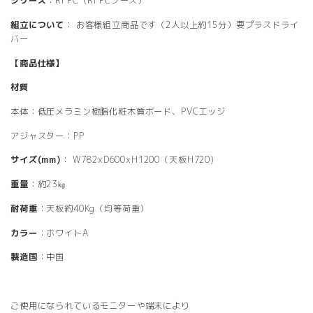
シリーズ
：RFPC（RFPCブース）
組立について
： お客様組立商品です（2人以上約15分）要プラスドライ
バー
【商品仕様】
材質
本体：低圧メラミン樹脂化粧木質ボード、PVCエッジ
アジャスター：PP
サイズ(mm)
： W782xD600xH1200（天板H720)
重量
：約23㎏
耐荷重
：天板約40Kg（均等荷重）
カラー
：ホワイトA
製造国
：中国
ご使用になられているモニターや端末により