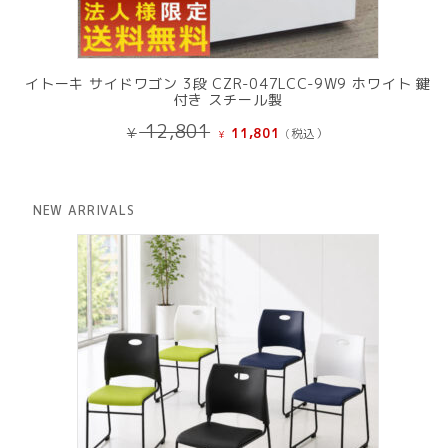
イトーキ サイドワゴン 3段 CZR-047LCC-9W9 ホワイト 鍵
付き スチール製
元
現
12,801
¥
11,801
(税込）
¥
の
在
価
の
格
価
は
格
NEW ARRIVALS
¥ 12,801
は
で
¥ 11,801
し
で
た。
す。