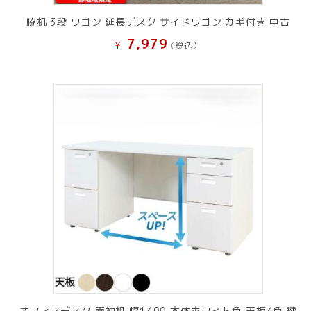
脇机 3段 ワゴン 延長デスク サイドワゴン カギ付き 中古
7,979
¥
(税込）
オフィスデスク 両袖机 幅1400 本体ホワイト色 天板4色 鍵