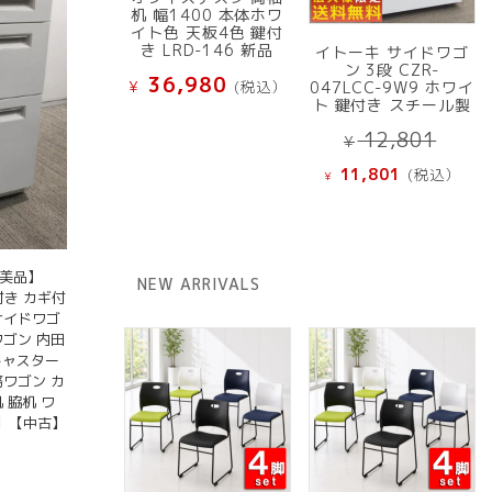
机 幅1400 本体ホワ
イト色 天板4色 鍵付
き LRD-146 新品
イトーキ サイドワゴ
ン 3段 CZR-
36,980
¥
(税込）
047LCC-9W9 ホワイ
ト 鍵付き スチール製
元
12,801
¥
の
現
11,801
(税込）
¥
価
在
格
の
は
価
¥ 12
格
【美品】
NEW ARRIVALS
で
は
鍵付き カギ付
し
¥ 11,801
サイドワゴ
た。
ワゴン 内田
で
 キャスター
す。
務ワゴン カ
 脇机 ワ
】【中古】