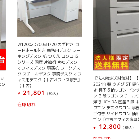
W1200×D700×H720 カギ付き コ
ードホール付き 事務用デスク ワー
キングデスク 机 つくえ コクヨ iS
シリーズ 国産 片袖机 片袖デスク
オフィスデスク 事務机 ワークデス
ク スチールデスク 事務デスク オフ
セッ
【法人限定送料無料】 
ィス用デスク【中古オフィス家具】
スタ
2024年製 ウチダ ST 
【中古】
き 机下収納ワゴン イン
21,801
¥
(税込）
ン ３段ワゴン スチール
洋行 UCHIDA 国産３段
在庫切れ
ワゴン デスクワゴン 事
ギ付き サイドワゴン 袖机
ゴン【中古オフィス家具
12,800
¥
(税込）
在庫切れ