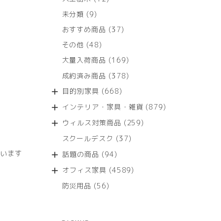
個
9
未分類
9
の
個
商
37
おすすめ商品
37
の
品
個
商
48
その他
48
の
品
個
商
169
大量入荷商品
169
の
品
個
商
378
成約済み商品
378
の
品
個
商
668
目的別家具
668
の
品
個
商
879
インテリア・家具・雑貨
879
の
品
個
商
259
ウィルス対策商品
259
の
品
個
商
37
スクールデスク
37
の
品
個
商
います
94
話題の商品
94
の
品
個
商
4589
オフィス家具
4589
の
品
個
商
56
防災用品
56
の
品
個
商
の
品
商