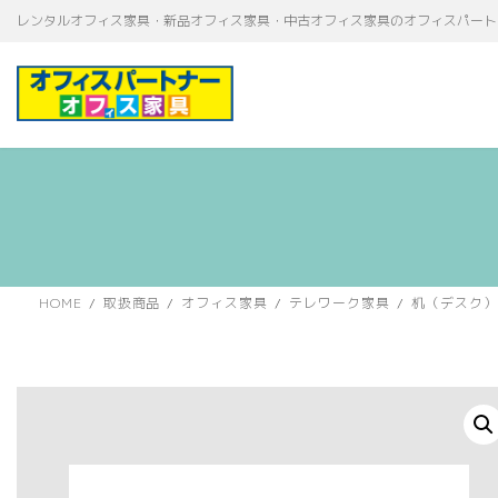
コ
ナ
レンタルオフィス家具・新品オフィス家具・中古オフィス家具のオフィスパート
ン
ビ
テ
ゲ
ン
ー
ツ
シ
へ
ョ
ス
ン
キ
に
ッ
移
プ
動
HOME
取扱商品
オフィス家具
テレワーク家具
机（デスク）