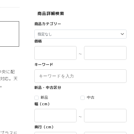
商品詳細検索
商品カテゴリー
価格
～
キーワード
中央に配
対応。天
す。
新品・中古区分
新品
中古
幅（cm）
～
奥行（cm）
要プラスド