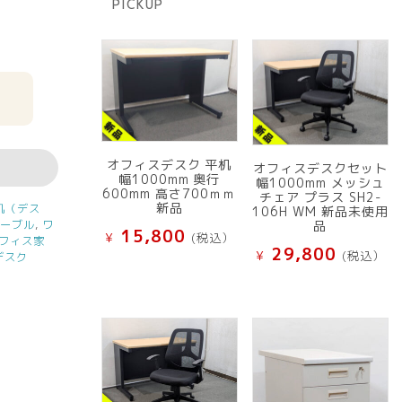
PICKUP
品
オフィスデスク 平机
オフィスデスクセット
幅1000mm 奥行
幅1000mm メッシュ
600mm 高さ700ｍｍ
チェア プラス SH2-
新品
机（デス
106H WM 新品未使用
テーブル
,
ワ
品
15,800
¥
(税込）
フィス家
29,800
¥
(税込）
デスク