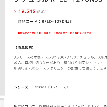
19,543
¥
(税込）
商品コード：RFLD-1270NJ3
お電話でのお問い合わせの際は、上記の商品コードをお伝えください
【商品説明】
Jシリーズの木製デスクW1200xD700ナチュラル。天板
線穴、幕板に切り欠きがあり、壁付けや対面レイアウトに
板奥行き700のデスクはモニターの設置にも適していま
シリーズ
：J series（Jシリーズ）
組立について
：お客様組立商品です（2人以上約15分）