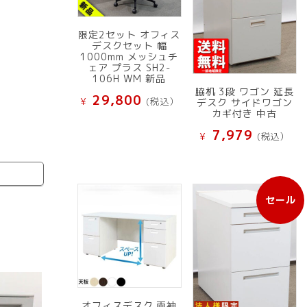
限定2セット オフィス
デスクセット 幅
1000mm メッシュチ
ェア プラス SH2-
106H WM 新品
脇机 3段 ワゴン 延長
29,800
¥
(税込）
デスク サイドワゴン
カギ付き 中古
7,979
¥
(税込）
セール
販
売
中
の
商
品
オフィスデスク 両袖