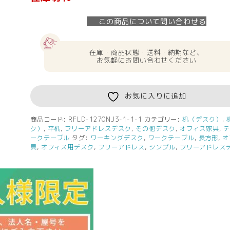
この商品について問い合わせる
在庫・商品状態・送料・納期など、
お気軽にお問い合わせください
お気に入りに追加
商品コード:
RFLD-1270NJ3-1-1-1
カテゴリー:
机（デスク）
,
ク）
,
平机
,
フリーアドレスデスク
,
その他デスク
,
オフィス家具
,
ークテーブル
タグ:
ワーキングデスク
,
ワークテーブル
,
長方形
,
オ
具
,
オフィス用デスク
,
フリーアドレス
,
シンプル
,
フリーアドレス