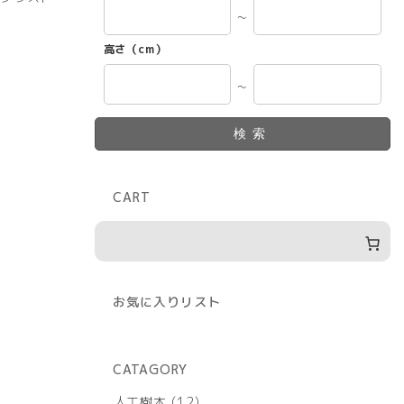
～
高さ（cm）
～
検索
CART
お気に入りリスト
CATAGORY
12
人工樹木
12