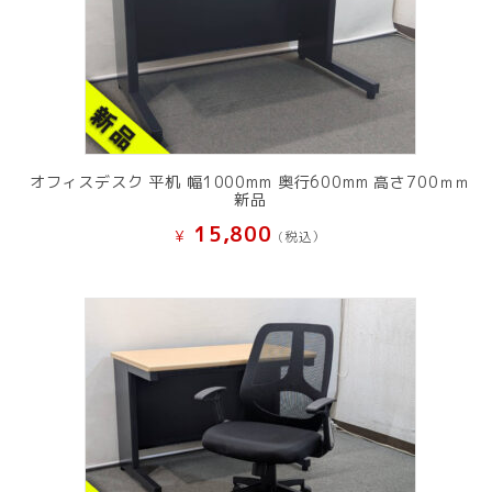
オフィスデスク 平机 幅1000mm 奥行600mm 高さ700ｍｍ
新品
15,800
¥
(税込）