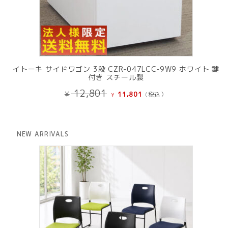
イトーキ サイドワゴン 3段 CZR-047LCC-9W9 ホワイト 鍵
付き スチール製
元
現
12,801
¥
11,801
(税込）
¥
の
在
価
の
格
価
は
格
NEW ARRIVALS
¥ 12,801
は
で
¥ 11,801
し
で
た。
す。