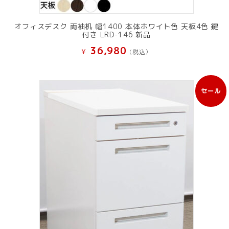
オフィスデスク 両袖机 幅1400 本体ホワイト色 天板4色 鍵
付き LRD-146 新品
36,980
¥
(税込）
セール
販
売
中
の
商
品