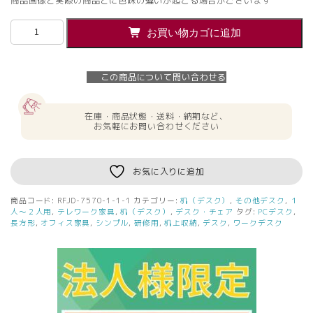
商品画像と実際の商品とに色味の違いが起こる場合がございます
【法
お買い物カゴに追加
人
様
限
この商品について問い合わせる
定】
送
料
在庫・商品状態・送料・納期など、
無
お気軽にお問い合わせください
料
研
修
お気に入りに追加
用
デ
商品コード:
RFJD-7570-1-1-1
カテゴリー:
机（デスク）
,
その他デスク
,
１
ス
人～２人用
,
テレワーク家具
,
机（デスク）
,
デスク・チェア
タグ:
PCデスク
,
ク
長方形
,
オフィス家具
,
シンプル
,
研修用
,
机上収納
,
デスク
,
ワークデスク
W750xD500
ナ
チ
ュ
ラ
ル