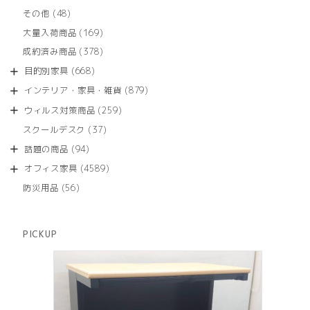
品
個
商
48
その他
48
の
品
個
商
169
大量入荷商品
169
の
品
個
商
378
成約済み商品
378
の
品
個
商
668
目的別家具
668
の
品
個
商
879
インテリア・家具・雑貨
879
の
品
個
商
259
ウィルス対策商品
259
の
品
個
商
37
スクールデスク
37
の
品
個
商
94
話題の商品
94
の
品
個
商
4589
オフィス家具
4589
の
品
個
商
56
防災用品
56
の
品
個
商
の
品
商
PICKUP
品