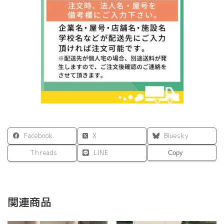
RFJD-
7570
個
Facebook
X
Bluesky
Threads
LINE
Copy
関連商品