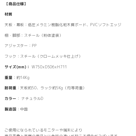
【商品仕様】
材質
天板・幕板：低圧メラミン樹脂化粧木質ボード、PVCソフトエッジ
棚・脚部：スチール（粉体塗装）
アジャスター：PP
フック：スチール（クロームメッキ仕上げ）
サイズ(mm)：
W750xD506xH711
重量
：約14Kg
耐荷重
：天板約50、ラック約5Kg（均等荷重）
カラー
： ナチュラルD
製造国
：中国
ご使用になられているモニターや端末により