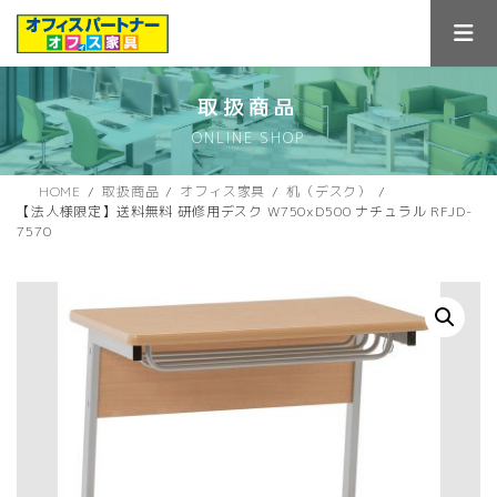
コ
ナ
ン
ビ
テ
ゲ
ン
ー
ツ
シ
取扱商品
へ
ョ
ONLINE SHOP
ス
ン
キ
に
ッ
移
HOME
取扱商品
オフィス家具
机（デスク）
プ
動
【法人様限定】送料無料 研修用デスク W750xD500 ナチュラル RFJD-
7570