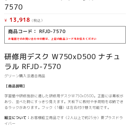
7570
13,918
¥
(税込）
商品コード： RFJD-7570
お電話でのお問い合わせの際は、上記の商品コードをお伝えください
研修用デスク W750xD500 ナチュ
ラル RFJD-7570
グリーン購入法適合商品
【商品説明】
学習塾や研修施設に適した研修用デスクW750xD500。正面には幕板が
あり、並べた時にすっきり見えます。天板下に教材や手荷物を収納でき
るラックがあります。フック（1個）は左右付け替え可能です。
組立について：
お客様組立商品です（2人以上で約25分）要プラスドラ
イバー