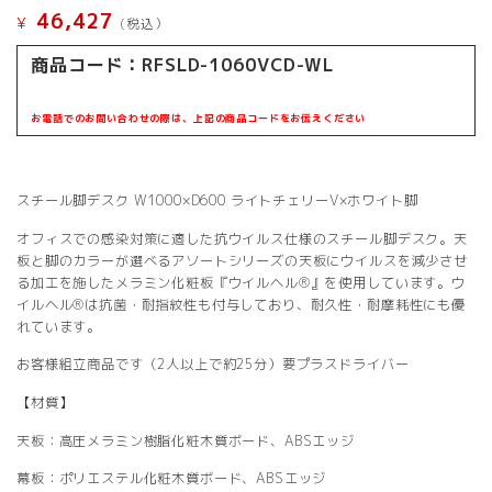
46,427
¥
(税込）
商品コード：RFSLD-1060VCD-WL
お電話でのお問い合わせの際は、上記の商品コードをお伝えください
スチール脚デスク W1000×D600 ライトチェリーV×ホワイト脚
オフィスでの感染対策に適した抗ウイルス仕様のスチール脚デスク。天
板と脚のカラーが選べるアソートシリーズの天板にウイルスを減少させ
る加工を施したメラミン化粧板『ウイルヘル®』を使用しています。ウ
イルヘル®は抗菌・耐指紋性も付与しており、耐久性・耐摩耗性にも優
れています。
お客様組立商品です（2人以上で約25分）要プラスドライバー
【材質】
天板：高圧メラミン樹脂化粧木質ボード、ABSエッジ
幕板：ポリエステル化粧木質ボード、ABSエッジ