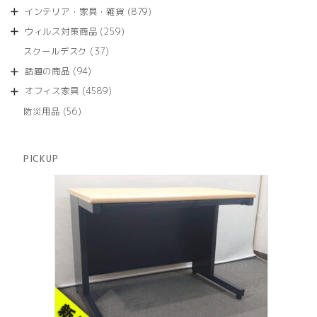
品
個
商
879
インテリア・家具・雑貨
879
の
品
個
商
259
ウィルス対策商品
259
の
品
個
商
37
スクールデスク
37
の
品
個
商
94
話題の商品
94
の
品
個
商
4589
オフィス家具
4589
の
品
個
商
56
防災用品
56
の
品
個
商
の
品
商
PICKUP
品