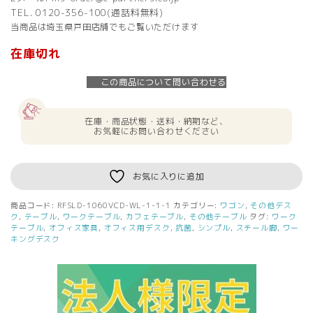
TEL. 0120-356-100(通話料無料)
当商品は埼玉県戸田店舗でもご覧いただけます
在庫切れ
この商品について問い合わせる
在庫・商品状態・送料・納期など、
お気軽にお問い合わせください
お気に入りに追加
商品コード:
RFSLD-1060VCD-WL-1-1-1
カテゴリー:
ワゴン
,
その他デス
ク
,
テーブル
,
ワークテーブル
,
カフェテーブル
,
その他テーブル
タグ:
ワーク
テーブル
,
オフィス家具
,
オフィス用デスク
,
抗菌
,
シンプル
,
スチール脚
,
ワー
キングデスク