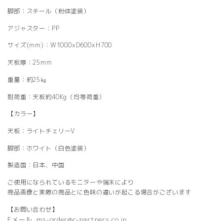
脚部：スチール（粉体塗装）
アジャスター：PP
サイズ(mm)：W1000xD600xH700
天板厚：25mm
重量：約25㎏
耐荷重：天板約40Kg（均等荷重）
【カラー】
天板：ライトチェリーV
脚部：ホワイト（白色塗装）
製造国：日本、中国
ご使用になられているモニターや端末により
商品画像と実際の商品とに色味の違いが起こる場合がございます
【お問い合わせ】
Eメール. ms-order@c-partners.co.jp