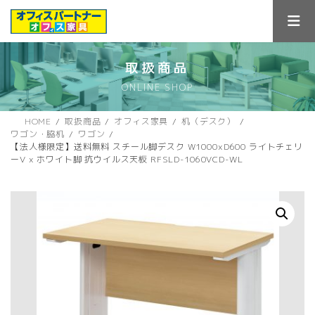
コ
ナ
ン
ビ
テ
ゲ
ン
ー
ツ
シ
取扱商品
へ
ョ
ONLINE SHOP
ス
ン
キ
に
ッ
移
HOME
取扱商品
オフィス家具
机（デスク）
プ
動
ワゴン・脇机
ワゴン
【法人様限定】送料無料 スチール脚デスク W1000xD600 ライトチェリ
ーV x ホワイト脚 抗ウイルス天板 RFSLD-1060VCD-WL