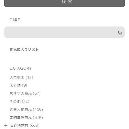
検索
CART
お気に入りリスト
CATAGORY
12
人工樹木
12
個
9
未分類
9
の
個
商
37
おすすめ商品
37
の
品
個
商
48
その他
48
の
品
個
商
169
大量入荷商品
169
の
品
個
商
378
成約済み商品
378
の
品
個
商
668
目的別家具
668
の