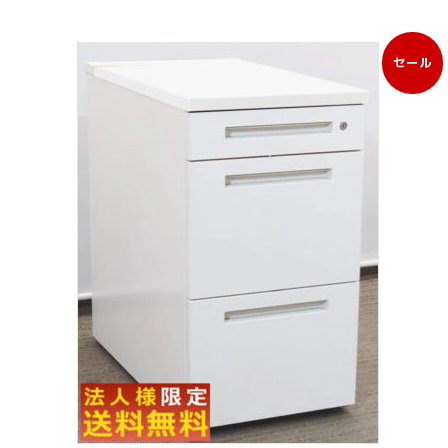
セール
販
売
中
の
商
品