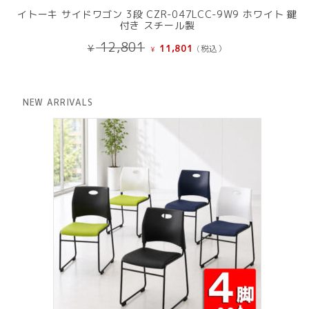
イトーキ サイドワゴン 3段 CZR-047LCC-9W9 ホワイト 鍵
付き スチール製
元
現
12,801
¥
11,801
(税込）
¥
の
在
価
の
格
価
は
格
NEW ARRIVALS
¥ 12,801
は
で
¥ 11,801
し
で
た。
す。