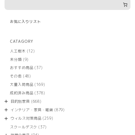
お気に入りリスト
CATAGORY
12
人工樹木
12
個
9
未分類
9
の
個
商
37
おすすめ商品
37
の
品
個
商
48
その他
48
の
品
個
商
169
大量入荷商品
169
の
品
個
商
378
成約済み商品
378
の
品
個
商
668
目的別家具
668
の
品
個
商
879
インテリア・家具・雑貨
879
の
品
個
商
259
ウィルス対策商品
259
の
品
個
商
37
スクールデスク
37
の
品
個
商
94