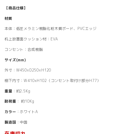
【商品仕様】
材質
本体：低圧メラミン樹脂化粧木質ボード、PVCエッジ
机上設置面クッション材：EVA
コンセント：合成樹脂
サイズ(mm)
外寸：W450xD250xH120
棚下内寸：W410xH102（コンセント取付け部分H77）
重量
：約2.5Kg
耐荷重
： 約10Kg
カラー
：ホワイトA
製造国
：中国
在庫切れ