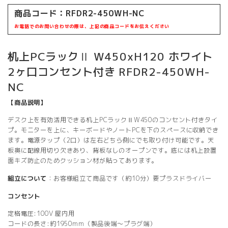
商品コード：RFDR2-450WH-NC
お電話でのお問い合わせの際は、上記の商品コードをお伝えください
机上PCラックⅡ W450xH120 ホワイト
2ヶ口コンセント付き RFDR2-450WH-
NC
【商品説明】
デスク上を有効活用できる机上PCラックⅡW450のコンセント付きタイ
プ。モニターを上に、キーボードやノートPCを下のスペースに収納でき
ます。電源タップ（2口）は左右どちら側にでも取り付け可能です。天
板奥に配線用切り欠きあり、背板なしのオープンです。底には机上設置
面キズ防止のためクッション材が貼ってあります。
組立について
：お客様組立て商品です（約10分）要プラスドライバー
コンセント
定格電圧:100V 屋内用
コードの長さ:約1950mm（製品後端～プラグ端）