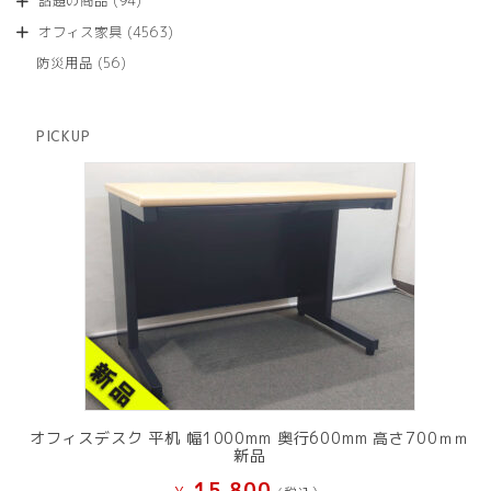
話題の商品
94
の
品
個
商
4563
オフィス家具
4563
の
品
個
商
56
防災用品
56
の
品
個
商
の
品
商
PICKUP
品
オフィスデスク 平机 幅1000mm 奥行600mm 高さ700ｍｍ
新品
15,800