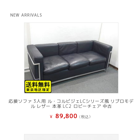
価
の
格
価
は
格
NEW ARRIVALS
¥ 12,801
は
で
¥ 11,801
し
で
た。
す。
応接ソファ 3人用 ル・コルビジェLCシリーズ風 リプロモデ
ル レザー 本革 LC2 ロビーチェア 中古
89,800
¥
(税込）