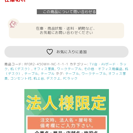
この商品について問い合わせる
在庫・商品状態・送料・納期など、
お気軽にお問い合わせください
お気に入りに追加
商品コード:
RFDR2-450WH-NC-1-1-1
カテゴリー:
TV台・AVボード・ラッ
ク
,
机（デスク）
,
オフィス家具
,
ワークテーブル
,
その他・オフィス用備品
,
机
（デスク）
,
テーブル
,
テーブル
タグ:
テーブル
,
ワークテーブル
,
オフィス家
具
,
コンセント付
,
机上台
,
デスク上
,
PCラック