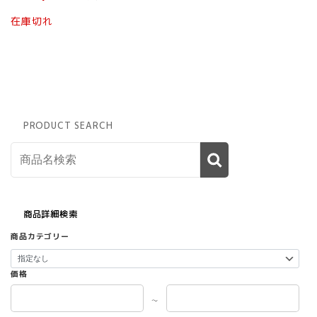
品
ペ
在庫切れ
ー
ジ
か
ら
選
択
で
PRODUCT SEARCH
き
ま
す
商品詳細検索
商品カテゴリー
価格
～