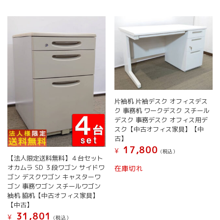
複
数
の
バ
リ
エ
ー
シ
ョ
ン
片袖机 片袖デスク オフィスデス
が
ク 事務机 ワークデスク スチール
あ
デスク 事務デスク オフィス用デ
り
スク【中古オフィス家具】【中
ま
古】
す。
17,800
¥
オ
(税込）
【法人限定送料無料】４台セット
プ
オカムラ SD ３段ワゴン サイドワ
在庫切れ
シ
ゴン デスクワゴン キャスターワ
ョ
ゴン 事務ワゴン スチールワゴン
ン
袖机 脇机【中古オフィス家具】
は
【中古】
商
31,801
¥
(税込）