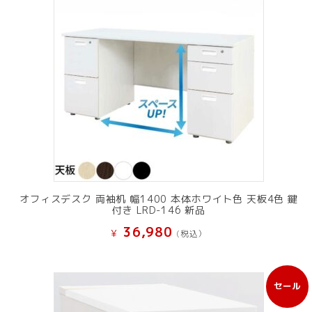
オフィスデスク 両袖机 幅1400 本体ホワイト色 天板4色 鍵
付き LRD-146 新品
36,980
¥
(税込）
セール
販
売