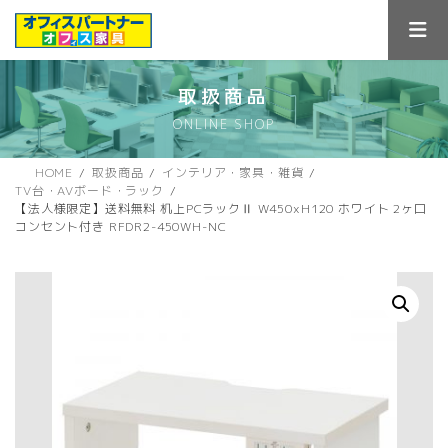
コ
ナ
ン
ビ
テ
ゲ
ン
ー
ツ
シ
取扱商品
へ
ョ
ONLINE SHOP
ス
ン
キ
に
ッ
移
HOME
取扱商品
インテリア・家具・雑貨
プ
動
TV台・AVボード・ラック
【法人様限定】送料無料 机上PCラックⅡ W450xH120 ホワイト 2ヶ口
コンセント付き RFDR2-450WH-NC