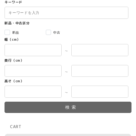
キーワード
新品・中古区分
新品
中古
幅（cm）
～
奥行（cm）
～
高さ（cm）
～
検索
CART