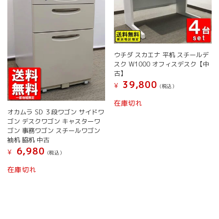
ウチダ スカエナ 平机 スチールデ
スク W1000 オフィスデスク【中
古】
39,800
¥
(税込）
在庫切れ
オカムラ SD ３段ワゴン サイドワ
ゴン デスクワゴン キャスターワ
ゴン 事務ワゴン スチールワゴン
袖机 脇机 中古
6,980
¥
(税込）
こ
在庫切れ
の
商
品
に
は