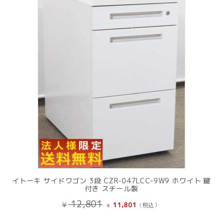
中
の
商
品
イトーキ サイドワゴン 3段 CZR-047LCC-9W9 ホワイト 鍵
付き スチール製
元
現
12,801
¥
11,801
(税込）
¥
の
在