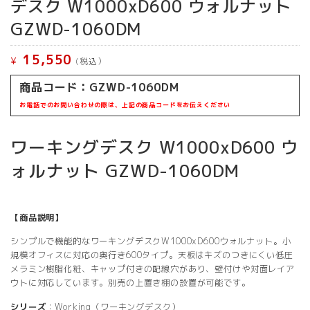
デスク W1000xD600 ウォルナット
GZWD-1060DM
15,550
¥
(税込）
商品コード：
GZWD-1060DM
お電話でのお問い合わせの際は、上記の商品コードをお伝えください
ワーキングデスク W1000xD600 ウ
ォルナット GZWD-1060DM
【商品説明】
シンプルで機能的なワーキングデスクW1000xD600ウォルナット。小
規模オフィスに対応の奥行き600タイプ。天板はキズのつきにくい低圧
メラミン樹脂化粧、キャップ付きの配線穴があり、壁付けや対面レイア
ウトに対応しています。別売の上置き棚の設置が可能です。
シリーズ
：Working（ワーキングデスク）