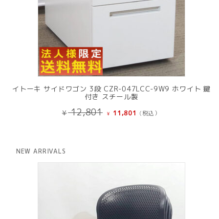
イトーキ サイドワゴン 3段 CZR-047LCC-9W9 ホワイト 鍵
付き スチール製
元
現
12,801
¥
11,801
(税込）
¥
の
在
価
の
格
価
は
格
NEW ARRIVALS
¥ 12,801
は
で
¥ 11,801
し
で
た。
す。