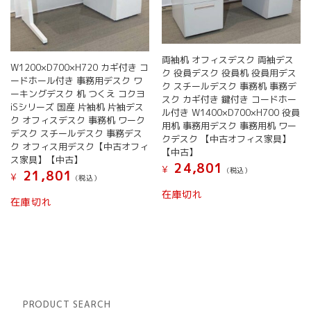
ま
す。
オ
プ
両袖机 オフィスデスク 両袖デス
シ
W1200×D700×H720 カギ付き コ
ク 役員デスク 役員机 役員用デス
ョ
ードホール付き 事務用デスク ワ
ク スチールデスク 事務机 事務デ
ン
ーキングデスク 机 つくえ コクヨ
スク カギ付き 鍵付き コードホー
は
iSシリーズ 国産 片袖机 片袖デス
ル付き W1400×D700×H700 役員
商
ク オフィスデスク 事務机 ワーク
用机 事務用デスク 事務用机 ワー
品
デスク スチールデスク 事務デス
クデスク 【中古オフィス家具】
ペ
ク オフィス用デスク【中古オフィ
【中古】
ー
ス家具】【中古】
24,801
¥
(税込）
ジ
21,801
¥
(税込）
か
在庫切れ
ら
在庫切れ
選
択
で
き
ま
す
PRODUCT SEARCH