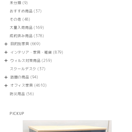
9
未分類
9
の
個
商
37
おすすめ商品
37
の
品
個
商
48
その他
48
の
品
個
商
169
大量入荷商品
169
の
品
個
商
378
成約済み商品
378
の
品
個
商
669
目的別家具
669
の
品
個
商
879
インテリア・家具・雑貨
879
の
品
個
商
259
ウィルス対策商品
259
の
品
個
商
37
スクールデスク
37
の
品
個
商
94
話題の商品
94
の
品
個
商
4610
オフィス家具
4610
の
品
個
商
56
防災用品
56
の
品
個
商
の
品
商
PICKUP
品