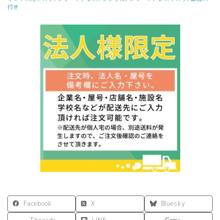
付き
Facebook
X
Bluesky