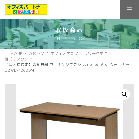
コ
ナ
ン
ビ
テ
ゲ
ン
ー
ツ
シ
取扱商品
へ
ョ
ONLINE SHOP
ス
ン
キ
に
ッ
移
HOME
取扱商品
オフィス家具
テレワーク家具
プ
動
机（デスク）
【法人様限定】送料無料 ワーキングデスク W1000xD600 ウォルナット
GZWD-1060DM