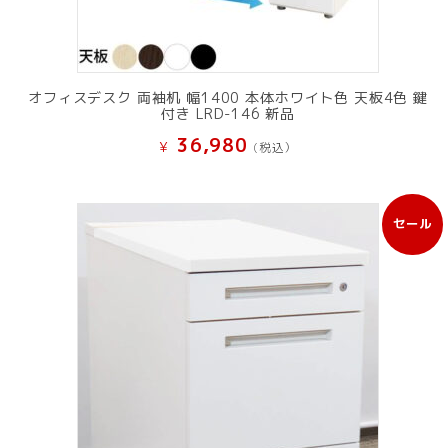
オフィスデスク 両袖机 幅1400 本体ホワイト色 天板4色 鍵
付き LRD-146 新品
36,980
¥
(税込）
セール
販
売
中
の
商
品