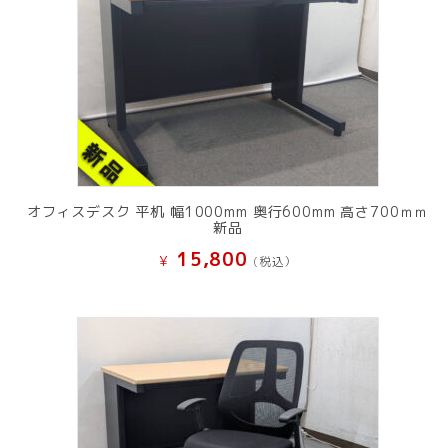
オフィスデスク 平机 幅1000mm 奥行600mm 高さ700ｍｍ
新品
15,800
¥
(税込）