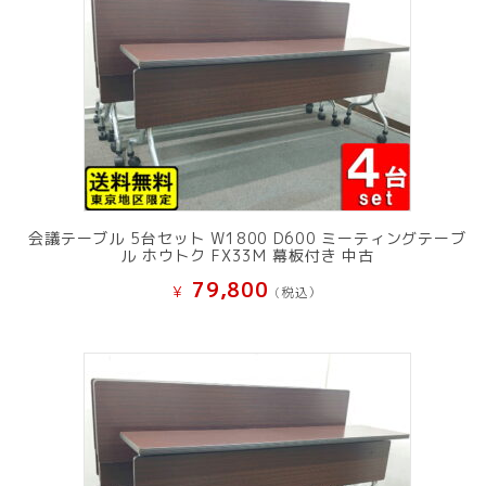
会議テーブル 5台セット W1800 D600 ミーティングテーブ
ル ホウトク FX33M 幕板付き 中古
79,800
¥
(税込）