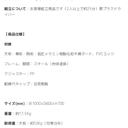
組立について
：お客様組立商品です（2人以上で約25分）要プラスドラ
イバー
【商品仕様】
材質
天板・幕板・側板：低圧メラミン樹脂化粧木質ボード、PVCエッジ
フレーム・脚部：スチール（粉体塗装）
アジャスター：PP
配線穴キャップ：合成樹脂
サイズ(mm)
：W1000xD600xH700
重量
：約17.5Kg
耐荷重
：天板：約50Kg（均等分布）