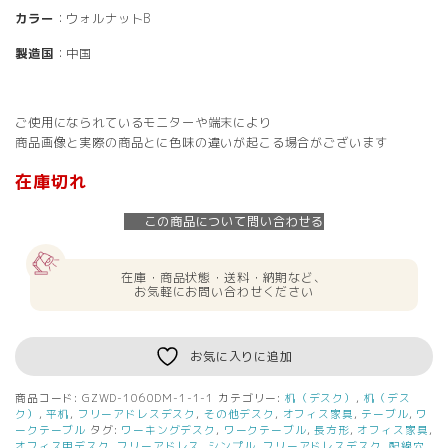
カラー
：ウォルナットB
製造国
：中国
ご使用になられているモニターや端末により
商品画像と実際の商品とに色味の違いが起こる場合がございます
在庫切れ
この商品について問い合わせる
在庫・商品状態・送料・納期など、
お気軽にお問い合わせください
お気に入りに追加
商品コード:
GZWD-1060DM-1-1-1
カテゴリー:
机（デスク）
,
机（デス
ク）
,
平机
,
フリーアドレスデスク
,
その他デスク
,
オフィス家具
,
テーブル
,
ワ
ークテーブル
タグ:
ワーキングデスク
,
ワークテーブル
,
長方形
,
オフィス家具
,
オフィス用デスク
,
フリーアドレス
,
シンプル
,
フリーアドレスデスク
,
配線穴