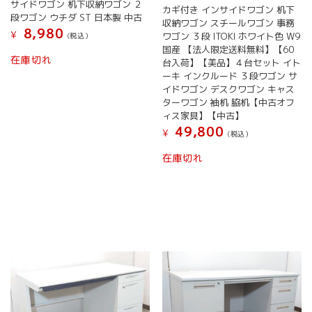
サイドワゴン 机下収納ワゴン ２
カギ付き インサイドワゴン 机下
段ワゴン ウチダ ST 日本製 中古
収納ワゴン スチールワゴン 事務
8,980
¥
ワゴン ３段 ITOKI ホワイト色 W9
(税込）
国産 【法人限定送料無料】【60
こ
在庫切れ
台入荷】【美品】４台セット イト
の
ーキ インクルード ３段ワゴン サ
商
イドワゴン デスクワゴン キャス
品
ターワゴン 袖机 脇机【中古オフ
に
ィス家具】【中古】
は
49,800
¥
(税込）
複
数
在庫切れ
の
バ
リ
エ
ー
シ
ョ
ン
が
あ
り